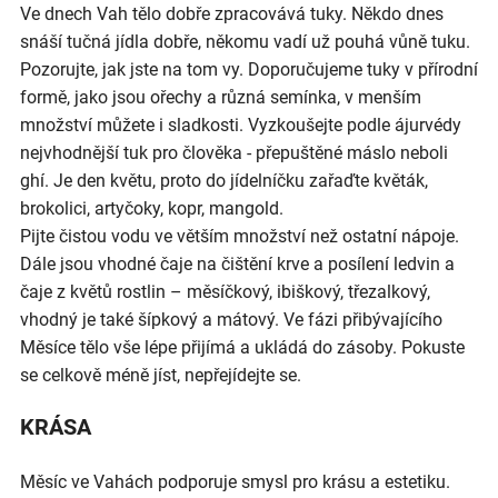
Ve dnech Vah tělo dobře zpracovává tuky. Někdo dnes
snáší tučná jídla dobře, někomu vadí už pouhá vůně tuku.
Pozorujte, jak jste na tom vy. Doporučujeme tuky v přírodní
formě, jako jsou ořechy a různá semínka, v menším
množství můžete i sladkosti. Vyzkoušejte podle ájurvédy
nejvhodnější tuk pro člověka - přepuštěné máslo neboli
ghí. Je den květu, proto do jídelníčku zařaďte květák,
brokolici, artyčoky, kopr, mangold.
Pijte čistou vodu ve větším množství než ostatní nápoje.
Dále jsou vhodné čaje na čištění krve a posílení ledvin a
čaje z květů rostlin – měsíčkový, ibiškový, třezalkový,
vhodný je také šípkový a mátový. Ve fázi přibývajícího
Měsíce tělo vše lépe přijímá a ukládá do zásoby. Pokuste
se celkově méně jíst, nepřejídejte se.
KRÁSA
Měsíc ve Vahách podporuje smysl pro krásu a estetiku.