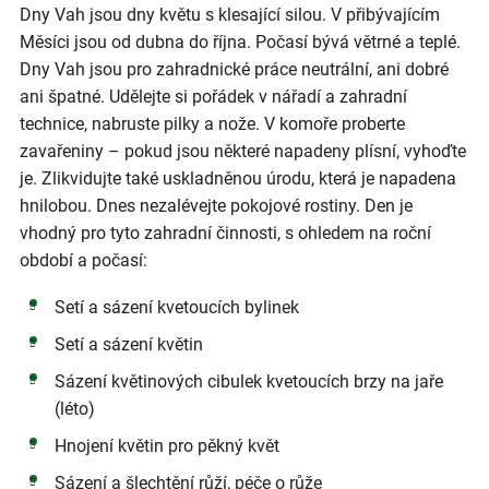
Dny Vah jsou dny květu s klesající silou. V přibývajícím
Měsíci jsou od dubna do října. Počasí bývá větrné a teplé.
Dny Vah jsou pro zahradnické práce neutrální, ani dobré
ani špatné. Udělejte si pořádek v nářadí a zahradní
technice, nabruste pilky a nože. V komoře proberte
zavařeniny – pokud jsou některé napadeny plísní, vyhoďte
je. Zlikvidujte také uskladněnou úrodu, která je napadena
hnilobou. Dnes nezalévejte pokojové rostiny. Den je
vhodný pro tyto zahradní činnosti, s ohledem na roční
období a počasí:
Setí a sázení kvetoucích bylinek
Setí a sázení květin
Sázení květinových cibulek kvetoucích brzy na jaře
(léto)
Hnojení květin pro pěkný květ
Sázení a šlechtění růží, péče o růže