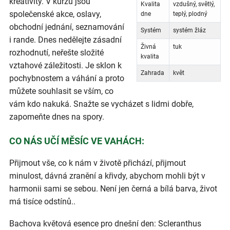
kreativity. V kurzu jsou
Kvalita
vzdušný, světlý,
společenské akce, oslavy,
dne
teplý, plodný
obchodní jednání, seznamování
Systém
systém žláz
i rande. Dnes nedělejte zásadní
Živná
tuk
rozhodnutí, neřešte složité
kvalita
vztahové záležitosti. Je sklon k
Zahrada
květ
pochybnostem a váhání a proto
můžete souhlasit se vším, co
vám kdo nakuká. Snažte se vycházet s lidmi dobře,
zapomeňte dnes na spory.
CO NÁS UČÍ MĚSÍC VE VAHÁCH:
Přijmout vše, co k nám v životě přichází, přijmout
minulost, dávná zranění a křivdy, abychom mohli být v
harmonii sami se sebou. Není jen černá a bílá barva, život
má tisíce odstínů..
Bachova květová esence pro dnešní den: Scleranthus