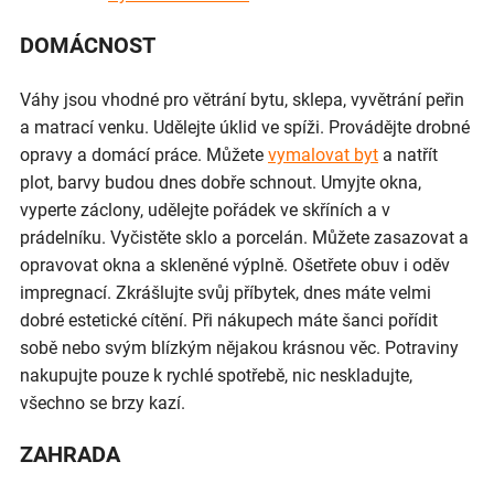
DOMÁCNOST
Váhy jsou vhodné pro větrání bytu, sklepa, vyvětrání peřin
a matrací venku. Udělejte úklid ve spíži. Provádějte drobné
opravy a domácí práce. Můžete
vymalovat byt
a natřít
plot, barvy budou dnes dobře schnout. Umyjte okna,
vyperte záclony, udělejte pořádek ve skříních a v
prádelníku. Vyčistěte sklo a porcelán. Můžete zasazovat a
opravovat okna a skleněné výplně. Ošetřete obuv i oděv
impregnací. Zkrášlujte svůj příbytek, dnes máte velmi
dobré estetické cítění. Při nákupech máte šanci pořídit
sobě nebo svým blízkým nějakou krásnou věc. Potraviny
nakupujte pouze k rychlé spotřebě, nic neskladujte,
všechno se brzy kazí.
ZAHRADA