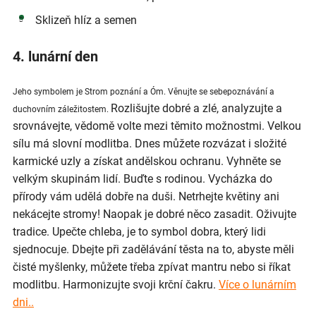
Sklizeň hlíz a semen
4. lunární den
Jeho symbolem je Strom poznání a Óm. Věnujte se sebepoznávání a
Rozlišujte dobré a zlé, analyzujte a
duchovním záležitostem.
srovnávejte, vědomě volte mezi těmito možnostmi. Velkou
sílu má slovní modlitba. Dnes můžete rozvázat i složité
karmické uzly a získat andělskou ochranu. Vyhněte se
velkým skupinám lidí. Buďte s rodinou. Vycházka do
přírody vám udělá dobře na duši. Netrhejte květiny ani
nekácejte stromy! Naopak je dobré něco zasadit. Oživujte
tradice. Upečte chleba, je to symbol dobra, který lidi
sjednocuje. Dbejte při zadělávání těsta na to, abyste měli
čisté myšlenky, můžete třeba zpívat mantru nebo si říkat
modlitbu. Harmonizujte svoji krční čakru.
Více o lunárním
dni..