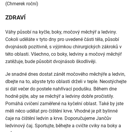
(Chmerek roční)
ZDRAVÍ
Váhy působí na kyčle, boky, močový měchýř a ledviny.
Cokoli uděláte v tyto dny pro uvedené části těla, působí
dvojnásob pozitivně, s výjimkou chirurgických zákroků v
této oblasti. Všechno, co boky, ledviny a močový měchýř
zatěžuje, bude působit dvojnásob škodlivěji.
Je snadné dnes dostat zánět močového měchýře a ledvin,
dbejte na to, abyste tyto oblasti drželi v teple. Neostýchejte
si dát večer do postele nahřívací podušku. Během dne
hodně pijte, aby se měchýř a ledviny dobře pročistily.
Pomáhá cvičení zaměřené na kyčelní oblast. Také by jste
měli něco udělat pro čištění krve. Vhodné je pít bylinné
čaje na čištění ledvin a krve. Doporučujeme Jančův
ledvinový čaj. Sportujte, běhejte a cvičte cviky na boky a