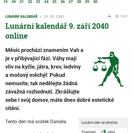
19
20
21
22
23
24
25
26
27
28
29
30
LUNÁRNÍ KALENDÁŘ
09. 09. 2040
PDF
Lunární kalendář 9. září 2040
online
Měsíc prochází znamením Vah a
je v přibývající fázi. Váhy mají
vliv na kyčle, játra, krev, ledviny
a močový měchýř. Pokud
nemusíte, tak nedělejte žádná
závažná rozhodnutí. Zkrášlujte
sebe i svůj domov, máte dnes dobré estetické
cítění.
Tento den má svátek Daniela.
Lunární den ve zkratce
Znamení
váhy