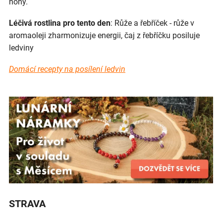
nohy.
Léčivá rostlina pro tento den
: Růže a řebříček - růže v
aromaoleji zharmonizuje energii, čaj z řebříčku posiluje
ledviny
Domácí recepty na posílení ledvin
STRAVA