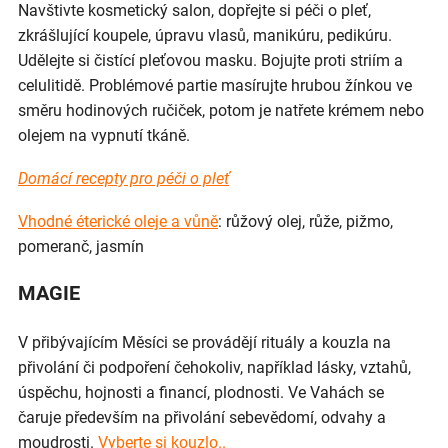
Navštivte kosmetický salon, dopřejte si péči o pleť,
zkrášlující koupele, úpravu vlasů, manikúru, pedikúru.
Udělejte si čistící pleťovou masku. Bojujte proti striím a
celulitidě. Problémové partie masírujte hrubou žínkou ve
směru hodinových ručiček, potom je natřete krémem nebo
olejem na vypnutí tkáně.
Domácí recepty pro péči o pleť
Vhodné éterické oleje a vůně
: růžový olej, růže, pižmo,
pomeranč, jasmín
MAGIE
V přibývajícím Měsíci se provádějí rituály a kouzla na
přivolání či podpoření čehokoliv, například lásky, vztahů,
úspěchu, hojnosti a financí, plodnosti. Ve Vahách se
čaruje především na přivolání sebevědomí, odvahy a
moudrosti.
Vyberte si kouzlo..