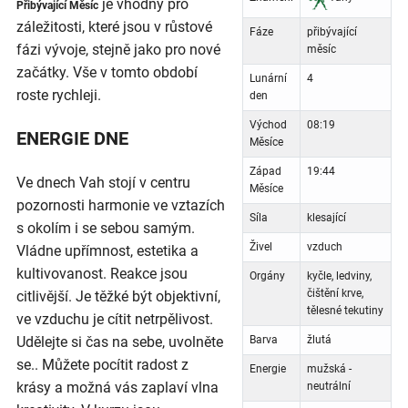
je vhodný pro
Přibývající Měsíc
záležitosti, které jsou v růstové
Fáze
přibývající
fázi vývoje, stejně jako pro nové
měsíc
začátky. Vše v tomto období
Lunární
4
roste rychleji.
den
Východ
08:19
ENERGIE DNE
Měsíce
Západ
19:44
Ve dnech Vah stojí v centru
Měsíce
pozornosti harmonie ve vztazích
Síla
klesající
s okolím i se sebou samým.
Živel
vzduch
Vládne upřímnost, estetika a
kultivovanost. Reakce jsou
Orgány
kyčle, ledviny,
čištění krve,
citlivější. Je těžké být objektivní,
tělesné tekutiny
ve vzduchu je cítit netrpělivost.
Udělejte si čas na sebe, uvolněte
Barva
žlutá
se.. Můžete pocítit radost z
Energie
mužská -
krásy a možná vás zaplaví vlna
neutrální