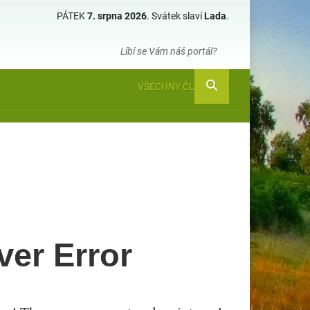
PÁTEK
7. srpna 2026
.
Svátek slaví
Lada
.
Líbí se Vám náš portál?
VŠECHNY ČLÁNKY
ver Error