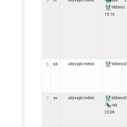
blíženci
10:16
6
pá
ubývající měsíc
blíženci
2
7
so
ubývající měsíc
blíženci
2
rak
22:08