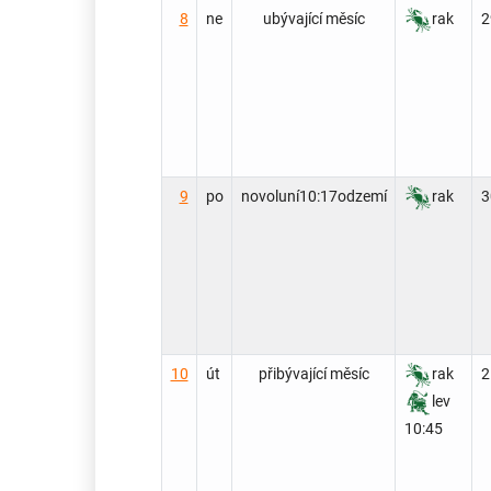
8
ne
ubývající měsíc
rak
2
9
po
novoluní
10:17
odzemí
rak
3
10
út
přibývající měsíc
rak
2
lev
10:45