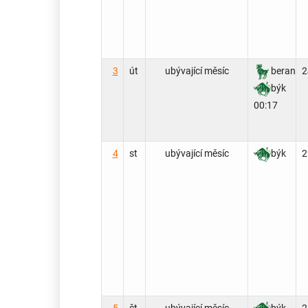
3
út
ubývající měsíc
beran
2
býk
00:17
4
st
ubývající měsíc
býk
2
5
čt
ubývající měsíc
býk
2