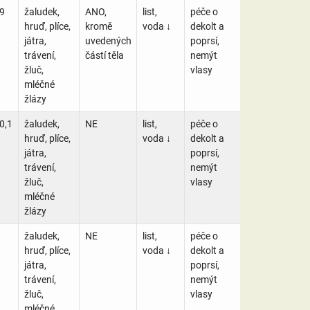
9
žaludek,
ANO,
list,
péče o
hruď, plíce,
kromě
voda ↓
dekolt a
játra,
uvedených
poprsí,
trávení,
částí těla
nemýt
žluč,
vlasy
mléčné
žlázy
0,1
žaludek,
NE
list,
péče o
hruď, plíce,
voda ↓
dekolt a
játra,
poprsí,
trávení,
nemýt
žluč,
vlasy
mléčné
žlázy
žaludek,
NE
list,
péče o
hruď, plíce,
voda ↓
dekolt a
játra,
poprsí,
trávení,
nemýt
žluč,
vlasy
mléčné