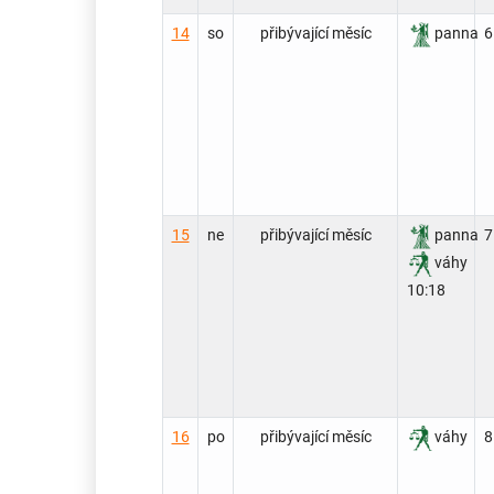
14
so
přibývající měsíc
panna
6
15
ne
přibývající měsíc
panna
7
váhy
10:18
16
po
přibývající měsíc
váhy
8