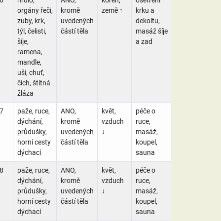
orgány řeči,
kromě
země ↑
krku a
zuby, krk,
uvedených
dekoltu,
týl, čelisti,
částí těla
masáž šíje
šíje,
a zad
ramena,
mandle,
uši, chuť,
čich, štítná
žláza
7
paže, ruce,
ANO,
květ,
péče o
dýchání,
kromě
vzduch
ruce,
průdušky,
uvedených
↓
masáž,
horní cesty
částí těla
koupel,
dýchací
sauna
8
paže, ruce,
ANO,
květ,
péče o
dýchání,
kromě
vzduch
ruce,
průdušky,
uvedených
↓
masáž,
horní cesty
částí těla
koupel,
dýchací
sauna