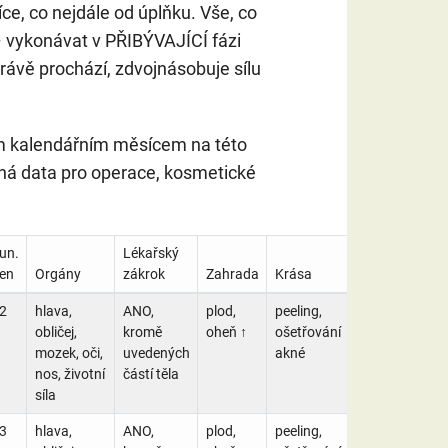
ce, co nejdále od úplňku. Vše, co
– vykonávat v PŘIBÝVAJÍCÍ fázi
rávě prochází, zdvojnásobuje sílu
ým kalendářním měsícem na této
dná data pro operace, kosmetické
un.
Lékařský
en
Orgány
zákrok
Zahrada
Krása
2
hlava,
ANO,
plod,
peeling,
obličej,
kromě
oheň ↑
ošetřování
mozek, oči,
uvedených
akné
nos, životní
částí těla
síla
3
hlava,
ANO,
plod,
peeling,