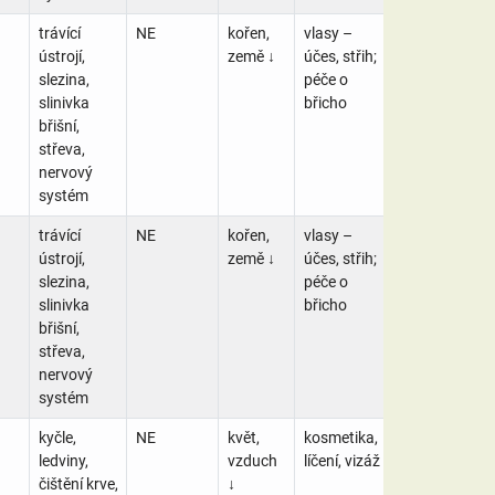
trávící
NE
kořen,
vlasy –
ústrojí,
země ↓
účes, střih;
slezina,
péče o
slinivka
břicho
břišní,
střeva,
nervový
systém
trávící
NE
kořen,
vlasy –
ústrojí,
země ↓
účes, střih;
slezina,
péče o
slinivka
břicho
břišní,
střeva,
nervový
systém
kyčle,
NE
květ,
kosmetika,
ledviny,
vzduch
líčení, vizáž
čištění krve,
↓