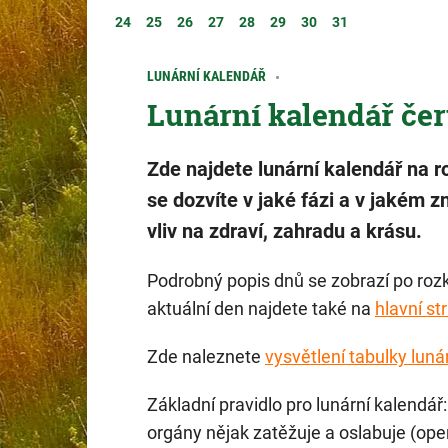
24
25
26
27
28
29
30
31
LUNÁRNÍ KALENDÁŘ
Lunární kalendář čer
Zde najdete lunární kalendář na r
se dozvíte v jaké fázi a v jakém 
vliv na zdraví, zahradu a krásu.
Podrobný popis dnů se zobrazí po rozk
aktuální den najdete také na
hlavní st
Zde naleznete
vysvětlení tabulky luná
Základní pravidlo pro lunární kalendář:
orgány nějak zatěžuje a oslabuje (op