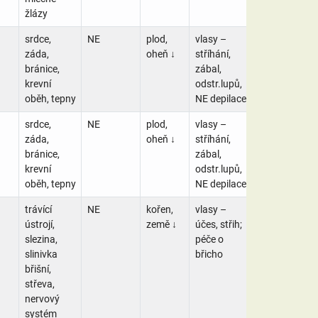
žlázy
srdce,
NE
plod,
vlasy –
záda,
oheň ↓
stříhání,
bránice,
zábal,
krevní
odstr.lupů,
oběh, tepny
NE depilace
srdce,
NE
plod,
vlasy –
záda,
oheň ↓
stříhání,
bránice,
zábal,
krevní
odstr.lupů,
oběh, tepny
NE depilace
trávící
NE
kořen,
vlasy –
ústrojí,
země ↓
účes, střih;
slezina,
péče o
slinivka
břicho
břišní,
střeva,
nervový
systém