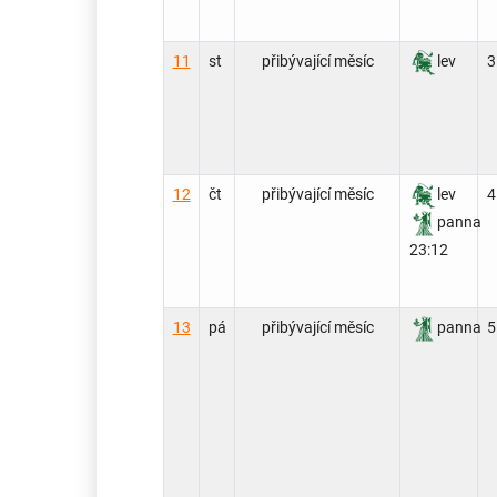
11
st
přibývající měsíc
lev
3
12
čt
přibývající měsíc
lev
4
panna
23:12
13
pá
přibývající měsíc
panna
5