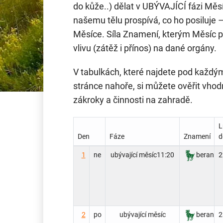
do kůže..) dělat v UBÝVAJÍCÍ fázi Měsí
našemu tělu prospívá, co ho posiluje 
Měsíce. Síla Znamení, kterým Měsíc p
vlivu (zátěž i přínos) na dané orgány.
V tabulkách, které najdete pod každ
stránce nahoře, si můžete ověřit vho
zákroky a činnosti na zahradě.
L
Den
Fáze
Znamení
d
1
ne
ubývající měsíc
11:20
beran
2
2
po
ubývající měsíc
beran
2