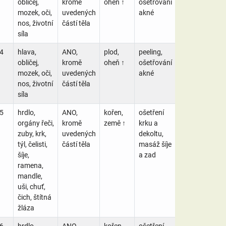
obličej,
kromě
oheň ↑
ošetřování
mozek, oči,
uvedených
akné
nos, životní
částí těla
síla
4
hlava,
ANO,
plod,
peeling,
obličej,
kromě
oheň ↑
ošetřování
mozek, oči,
uvedených
akné
nos, životní
částí těla
síla
5
hrdlo,
ANO,
kořen,
ošetření
orgány řeči,
kromě
země ↑
krku a
zuby, krk,
uvedených
dekoltu,
týl, čelisti,
částí těla
masáž šíje
šíje,
a zad
ramena,
mandle,
uši, chuť,
čich, štítná
žláza
6
hrdlo,
ANO,
kořen,
ošetření