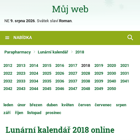
NE
9. srpna 2026
.
Svátek slaví
Roman
.
NABÍDKA
Parapharmacy
Lunární kalendář
2018
2012
2013
2014
2015
2016
2017
2018
2019
2020
2021
2022
2023
2024
2025
2026
2027
2028
2029
2030
2031
2032
2033
2034
2035
2036
2037
2038
2039
2040
2041
2042
2043
2044
2045
2046
2047
2048
2049
2050
leden
únor
březen
duben
květen
červen
červenec
srpen
září
říjen
listopad
prosinec
Lunární kalendář 2018 online