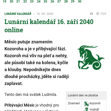
19
20
21
22
23
24
25
26
27
28
29
30
LUNÁRNÍ KALENDÁŘ
16. 09. 2040
PDF
Lunární kalendář 16. září 2040
online
Měsíc putuje znamením
Kozoroha a je v přibývající fázi.
Kozoroh má vliv na pleť a nehty,
ale působí také na kolena, kyčle
a klouby. Nepodnikejte dnes
dlouhé procházky, jděte si raději
zaplavat.
Tento den má svátek Ludmila.
Lunární den ve zkratce
Znamení
kozoroh
Přibývající Měsíc
je vhodný pro
vodnář