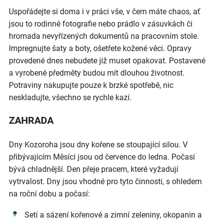
Uspořádejte si doma i v práci vše, v čem máte chaos, ať
jsou to rodinné fotografie nebo prádlo v zásuvkách či
hromada nevyřízených dokumentů na pracovním stole.
Impregnujte šaty a boty, ošetřete kožené věci. Opravy
provedené dnes nebudete již muset opakovat. Postavené
a vyrobené předměty budou mít dlouhou životnost.
Potraviny nakupujte pouze k brzké spotřebě, nic
neskladujte, všechno se rychle kazí.
ZAHRADA
Dny Kozoroha jsou dny kořene se stoupající silou. V
přibývajícím Měsíci jsou od července do ledna. Počasí
bývá chladnější. Den přeje pracem, které vyžadují
vytrvalost. Dny jsou vhodné pro tyto činnosti, s ohledem
na roční dobu a počasí:
Setí a sázení kořenové a zimní zeleniny, okopanin a