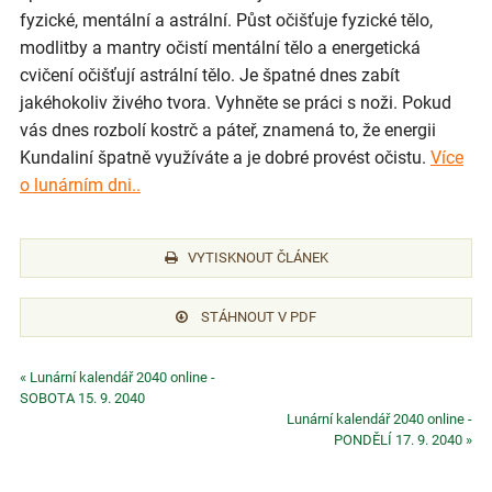
fyzické, mentální a astrální. Půst očišťuje fyzické tělo,
modlitby a mantry očistí mentální tělo a energetická
cvičení očišťují astrální tělo. Je špatné dnes zabít
jakéhokoliv živého tvora. Vyhněte se práci s noži. Pokud
vás dnes rozbolí kostrč a páteř, znamená to, že energii
Kundaliní špatně využíváte a je dobré provést očistu.
Více
o lunárním dni..
VYTISKNOUT ČLÁNEK
STÁHNOUT V PDF
« Lunární kalendář 2040 online -
SOBOTA 15. 9. 2040
Lunární kalendář 2040 online -
PONDĚLÍ 17. 9. 2040 »