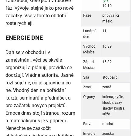
záležitosti, které jsou v růstové
19:10
fázi vývoje, stejně jako pro nové
začátky. Vše v tomto období
Fáze
přibývající
měsíc
roste rychleji.
Lunární
11
ENERGIE DNE
den
Východ
16:39
Daří se v obchodu i v
Měsíce
zaměstnání, věci se skvěle
Západ
15:32
organizují a plánují, pravidla se
Měsíce
dodržují. Vládne autorita. Jasně
Síla
stoupající
rozlišujeme, co je správné a co
Živel
země
ne. Vhodný den na pořádání
Orgány
kolena, kyčle,
kurzů, seminářů a přednášek a
klouby, vazy,
pro začátek nových projektů.
šlachy, kostra,
Emoce dnes stojí stranou, rozum
kůže
a materialismus je v popředí.
Barva
modrá
Nenechte se zaskočit
Energie
ženská
chladnějším jednáním a kritikou,