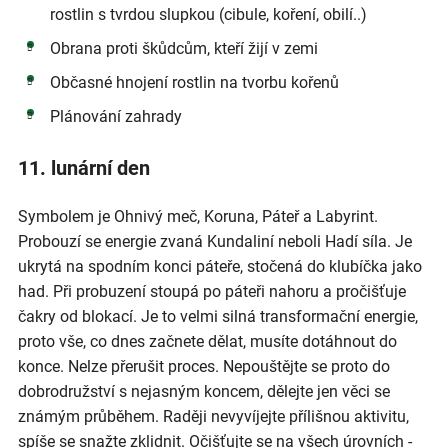
rostlin s tvrdou slupkou (cibule, koření, obilí..)
Obrana proti škůdcům, kteří žijí v zemi
Občasné hnojení rostlin na tvorbu kořenů
Plánování zahrady
11. lunární den
Symbolem je Ohnivý meč, Koruna, Páteř a Labyrint.
Probouzí se energie zvaná Kundaliní neboli Hadí síla. Je
ukrytá na spodním konci páteře, stočená do klubíčka jako
had. Při probuzení stoupá po páteři nahoru a pročišťuje
čakry od blokací. Je to velmi silná transformační energie,
proto vše, co dnes začnete dělat, musíte dotáhnout do
konce. Nelze přerušit proces. Nepouštějte se proto do
dobrodružství s nejasným koncem, dělejte jen věci se
známým průběhem. Raději nevyvíjejte přílišnou aktivitu,
spíše se snažte zklidnit. Očišťujte se na všech úrovních -