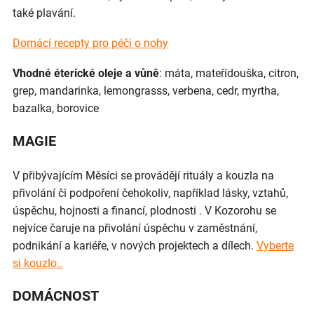
také plavání.
Domácí recepty pro péči o nohy
Vhodné éterické oleje a vůně
: máta, mateřídouška, citron,
grep, mandarinka, lemongrasss, verbena, cedr, myrtha,
bazalka, borovice
MAGIE
V přibývajícím Měsíci se provádějí rituály a kouzla na
přivolání či podpoření čehokoliv, například lásky, vztahů,
úspěchu, hojnosti a financí, plodnosti . V Kozorohu se
nejvíce čaruje na přivolání úspěchu v zaměstnání,
podnikání a kariéře, v nových projektech a dílech.
Vyberte
si kouzlo..
DOMÁCNOST