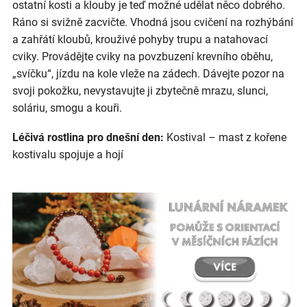
ostatní kosti a klouby je teď možné udělat něco dobrého.
Ráno si svižně zacvičte. Vhodná jsou cvičení na rozhýbání
a zahřátí kloubů, krouživé pohyby trupu a natahovací
cviky. Provádějte cviky na povzbuzení krevního oběhu,
„svíčku“, jízdu na kole vleže na zádech. Dávejte pozor na
svoji pokožku, nevystavujte ji zbytečně mrazu, slunci,
soláriu, smogu a kouři.
Léčivá rostlina pro dnešní den:
Kostival – mast z kořene
kostivalu spojuje a hojí