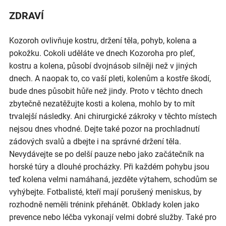
ZDRAVÍ
Kozoroh ovlivňuje kostru, držení těla, pohyb, kolena a
pokožku. Cokoli uděláte ve dnech Kozoroha pro pleť,
kostru a kolena, působí dvojnásob silněji než v jiných
dnech. A naopak to, co vaší pleti, kolenům a kostře škodí,
bude dnes působit hůře než jindy. Proto v těchto dnech
zbytečně nezatěžujte kosti a kolena, mohlo by to mít
trvalejší následky. Ani chirurgické zákroky v těchto místech
nejsou dnes vhodné. Dejte také pozor na prochladnutí
zádových svalů a dbejte i na správné držení těla.
Nevydávejte se po delší pauze nebo jako začátečník na
horské túry a dlouhé procházky. Při každém pohybu jsou
teď kolena velmi namáhaná, jezděte výtahem, schodům se
vyhýbejte. Fotbalisté, kteří mají porušený meniskus, by
rozhodně neměli trénink přehánět. Obklady kolen jako
prevence nebo léčba vykonají velmi dobré služby. Také pro