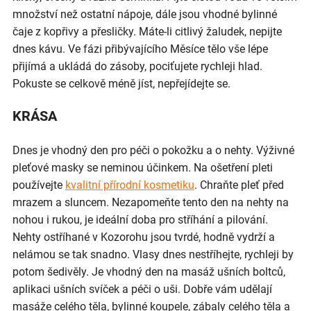
množství než ostatní nápoje, dále jsou vhodné bylinné
čaje z kopřivy a přesličky. Máte-li citlivý žaludek, nepijte
dnes kávu. Ve fázi přibývajícího Měsíce tělo vše lépe
přijímá a ukládá do zásoby, pociťujete rychleji hlad.
Pokuste se celkově méně jíst, nepřejídejte se.
KRÁSA
Dnes je vhodný den pro péči o pokožku a o nehty. Výživné
pleťové masky se neminou účinkem. Na ošetření pleti
používejte
kvalitní přírodní kosmetiku
. Chraňte pleť před
mrazem a sluncem. Nezapomeňte tento den na nehty na
nohou i rukou, je ideální doba pro stříhání a pilování.
Nehty ostříhané v Kozorohu jsou tvrdé, hodně vydrží a
nelámou se tak snadno. Vlasy dnes nestříhejte, rychleji by
potom šedivěly. Je vhodný den na masáž ušních boltců,
aplikaci ušních svíček a péči o uši. Dobře vám udělají
masáže celého těla, bylinné koupele, zábaly celého těla a