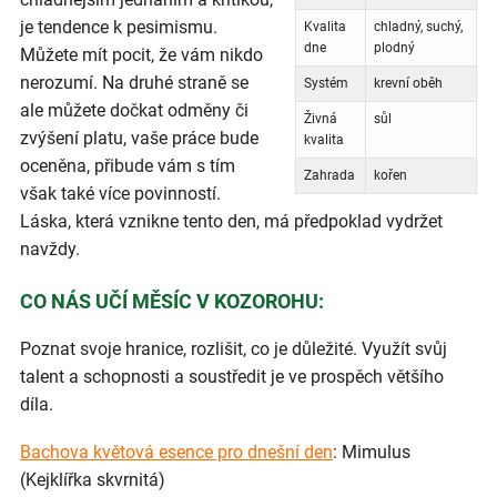
je tendence k pesimismu.
Kvalita
chladný, suchý,
dne
plodný
Můžete mít pocit, že vám nikdo
nerozumí. Na druhé straně se
Systém
krevní oběh
ale můžete dočkat odměny či
Živná
sůl
zvýšení platu, vaše práce bude
kvalita
oceněna, přibude vám s tím
Zahrada
kořen
však také více povinností.
Láska, která vznikne tento den, má předpoklad vydržet
navždy.
CO NÁS UČÍ MĚSÍC V KOZOROHU:
Poznat svoje hranice, rozlišit, co je důležité. Využít svůj
talent a schopnosti a soustředit je ve prospěch většího
díla.
Bachova květová esence pro dnešní den
: Mimulus
(Kejklířka skvrnitá)