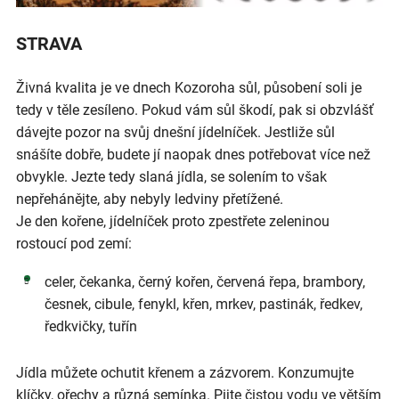
STRAVA
Živná kvalita je ve dnech Kozoroha sůl, působení soli je
tedy v těle zesíleno. Pokud vám sůl škodí, pak si obzvlášť
dávejte pozor na svůj dnešní jídelníček. Jestliže sůl
snášíte dobře, budete jí naopak dnes potřebovat více než
obvykle. Jezte tedy slaná jídla, se solením to však
nepřehánějte, aby nebyly ledviny přetížené.
Je den kořene, jídelníček proto zpestřete zeleninou
rostoucí pod zemí:
celer, čekanka, černý kořen, červená řepa, brambory,
česnek, cibule, fenykl, křen, mrkev, pastinák, ředkev,
ředkvičky, tuřín
Jídla můžete ochutit křenem a zázvorem. Konzumujte
klíčky, ořechy a různá semínka. Pijte čistou vodu ve větším