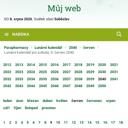
SO
8. srpna 2026
.
Svátek slaví
Soběslav
.
NABÍDKA
Parapharmacy
Lunární kalendář
2040
červen
Lunární kalendář pro sobota, 9. červen 2040
2012
2013
2014
2015
2016
2017
2018
2019
2020
2021
2022
2023
2024
2025
2026
2027
2028
2029
2030
2031
2032
2033
2034
2035
2036
2037
2038
2039
2040
2041
2042
2043
2044
2045
2046
2047
2048
2049
2050
leden
únor
březen
duben
květen
červen
červenec
srpen
září
říjen
listopad
prosinec
1
2
3
4
5
6
7
8
9
10
11
12
13
14
15
16
17
18