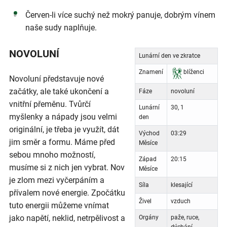
Červen-li více suchý než mokrý panuje, dobrým vínem
naše sudy naplňuje.
NOVOLUNÍ
Lunární den ve zkratce
Znamení
blíženci
Novoluní představuje nové
začátky, ale také ukončení a
Fáze
novoluní
vnitřní přeměnu. Tvůrčí
Lunární
30, 1
myšlenky a nápady jsou velmi
den
originální, je třeba je využít, dát
Východ
03:29
jim směr a formu. Máme před
Měsíce
sebou mnoho možností,
Západ
20:15
musíme si z nich jen vybrat. Nov
Měsíce
je zlom mezi vyčerpáním a
Síla
klesající
přívalem nové energie. Zpočátku
Živel
vzduch
tuto energii můžeme vnímat
jako napětí, neklid, netrpělivost a
Orgány
paže, ruce,