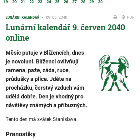
19
20
21
22
23
24
25
26
27
28
29
30
LUNÁRNÍ KALENDÁŘ
09. 06. 2040
PDF
Lunární kalendář 9. červen 2040
online
Měsíc putuje v Blížencích, dnes
je novoluní. Blíženci ovlivňují
ramena, paže, záda, ruce,
průdušky a plíce. Jděte na
procházku, čerstvý vzduch vám
udělá dobře. Den je vhodný pro
návštěvy známých a příbuzných.
Tento den má svátek Stanislava.
Pranostiky