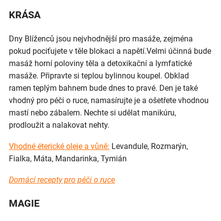
KRÁSA
Dny Blíženců jsou nejvhodnější pro masáže, zejména
pokud pociťujete v těle blokaci a napětí.Velmi účinná bude
masáž horní poloviny těla a detoxikační a lymfatické
masáže. Připravte si teplou bylinnou koupel. Obklad
ramen teplým bahnem bude dnes to pravé. Den je také
vhodný pro péči o ruce, namasírujte je a ošetřete vhodnou
mastí nebo zábalem. Nechte si udělat manikúru,
prodloužit a nalakovat nehty.
Vhodné éterické oleje a vůně:
Levandule, Rozmarýn,
Fialka, Máta, Mandarinka, Tymián
Domácí recepty pro péči o ruce
MAGIE