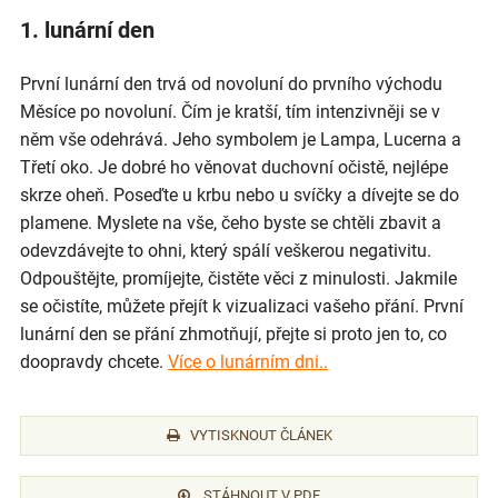
1. lunární den
První lunární den trvá od novoluní do prvního východu
Měsíce po novoluní. Čím je kratší, tím intenzivněji se v
něm vše odehrává. Jeho symbolem je Lampa, Lucerna a
Třetí oko. Je dobré ho věnovat duchovní očistě, nejlépe
skrze oheň. Poseďte u krbu nebo u svíčky a dívejte se do
plamene. Myslete na vše, čeho byste se chtěli zbavit a
odevzdávejte to ohni, který spálí veškerou negativitu.
Odpouštějte, promíjejte, čistěte věci z minulosti. Jakmile
se očistíte, můžete přejít k vizualizaci vašeho přání. První
lunární den se přání zhmotňují, přejte si proto jen to, co
doopravdy chcete.
Více o lunárním dni..
VYTISKNOUT ČLÁNEK
STÁHNOUT V PDF