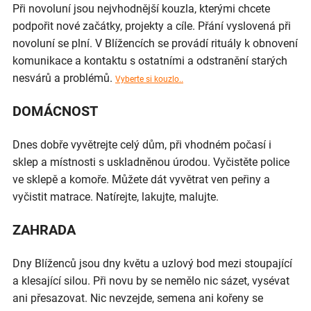
Při novoluní jsou nejvhodnější kouzla, kterými chcete
podpořit nové začátky, projekty a cíle. Přání vyslovená při
novoluní se plní. V Blížencích se provádí rituály k obnovení
komunikace a kontaktu s ostatními a odstranění starých
nesvárů a problémů.
Vyberte si kouzlo..
DOMÁCNOST
Dnes dobře vyvětrejte celý dům, při vhodném počasí i
sklep a místnosti s uskladněnou úrodou. Vyčistěte police
ve sklepě a komoře. Můžete dát vyvětrat ven peřiny a
vyčistit matrace. Natírejte, lakujte, malujte.
ZAHRADA
Dny Blíženců jsou dny květu a uzlový bod mezi stoupající
a klesající silou. Při novu by se nemělo nic sázet, vysévat
ani přesazovat. Nic nevzejde, semena ani kořeny se