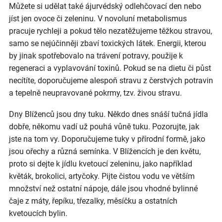
Můžete si udělat také ájurvédský odlehčovací den nebo
jíst jen ovoce či zeleninu. V novoluní metabolismus
pracuje rychleji a pokud tělo nezatěžujeme těžkou stravou,
samo se nejúčinněji zbaví toxických látek. Energii, kterou
by jinak spotřebovalo na trávení potravy, použije k
regeneraci a vyplavování toxinů. Pokud se na dietu či půst
necítíte, doporučujeme alespoň stravu z čerstvých potravin
a tepelně neupravované pokrmy, tzv. živou stravu.
Dny Blíženců jsou dny tuku. Někdo dnes snáší tučná jídla
dobře, někomu vadí už pouhá vůně tuku. Pozorujte, jak
jste na tom vy. Doporučujeme tuky v přírodní formě, jako
jsou ořechy a různá semínka. V Blížencích je den květu,
proto si dejte k jídlu kvetoucí zeleninu, jako například
květák, brokolici, artyčoky. Pijte čistou vodu ve větším
množství než ostatní nápoje, dále jsou vhodné bylinné
čaje z máty, řepíku, třezalky, měsíčku a ostatních
kvetoucích bylin.