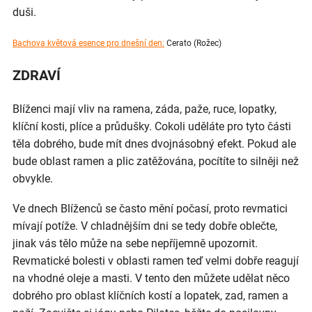
duši.
Bachova květová esence pro dnešní den:
Cerato (Rožec)
ZDRAVÍ
Blíženci mají vliv na ramena, záda, paže, ruce, lopatky,
klíční kosti, plíce a průdušky. Cokoli uděláte pro tyto části
těla dobrého, bude mít dnes dvojnásobný efekt. Pokud ale
bude oblast ramen a plic zatěžována, pocítíte to silněji než
obvykle.
Ve dnech Blíženců se často mění počasí, proto revmatici
mívají potíže. V chladnějším dni se tedy dobře oblečte,
jinak vás tělo může na sebe nepříjemně upozornit.
Revmatické bolesti v oblasti ramen teď velmi dobře reagují
na vhodné oleje a masti. V tento den můžete udělat něco
dobrého pro oblast klíčních kostí a lopatek, zad, ramen a