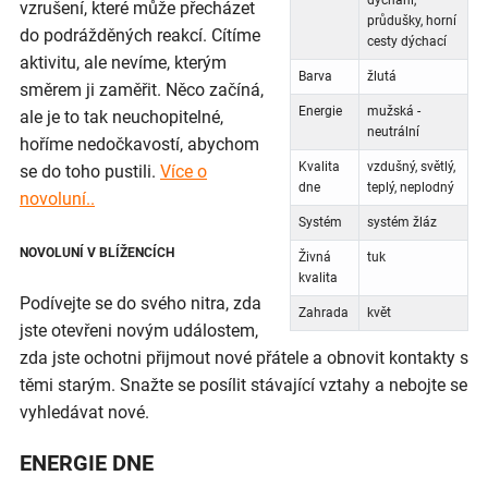
dýchání,
vzrušení, které může přecházet
průdušky, horní
do podrážděných reakcí. Cítíme
cesty dýchací
aktivitu, ale nevíme, kterým
Barva
žlutá
směrem ji zaměřit. Něco začíná,
Energie
mužská -
ale je to tak neuchopitelné,
neutrální
hoříme nedočkavostí, abychom
Kvalita
vzdušný, světlý,
se do toho pustili.
Více o
dne
teplý, neplodný
novoluní..
Systém
systém žláz
NOVOLUNÍ V BLÍŽENCÍCH
Živná
tuk
kvalita
Podívejte se do svého nitra, zda
Zahrada
květ
jste otevřeni novým událostem,
zda jste ochotni přijmout nové přátele a obnovit kontakty s
těmi starým. Snažte se posílit stávající vztahy a nebojte se
vyhledávat nové.
ENERGIE DNE