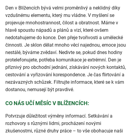
Den v Blížencích bývá velmi proměnlivý a neklidný díky
vzdušnému elementu, který mu vládne. V myšlení se
projevuje mnohostrannost, čilost a obratnost. Máme v
hlavě spoustu nápadů a plánů a vizí, které ovšem
nedotahujeme do konce. Den přeje tvořivosti a umělecké
činnosti. Je sklon dělat mnoho věcí najednou, emoce jsou
nestálé, býváme zvědaví. Nedivte se, pokud dnes hodiny
protelefonujete, potřeba komunikace je extrémní. Den je
příznivý pro obchodní jednání, získávání nových kontaktů,
cestování a vyřizování korespondence. Je čas flirtování a
nezávazných schůzek. Filtrujte informace, které se k vám
dostanou, nemusejí být pravdivé.
CO NÁS UČÍ MĚSÍC V BLÍŽENCÍCH:
Potvrzuje důležitost výměny informací. Setkávání a
rozhovory s různými lidmi, procházení novými
zkušenostmi, různé druhy práce – to vše obohacuje naši