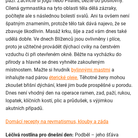
paží. Zacvičte si jógu nebo Pilates, běžte do posilovny.
Cílená gymnastika na tyto oblasti těla dělá zázraky,
počítejte ale s následnou bolestí svalů. Ani ta ovšem není
špatným znamením, protože tělo tak dává najevo, že se
zbavuje škodlivin. Masáž krku, šíje a zad vám dnes také
udělá dobře. Ve dnech Blíženců jsou ovlivněny i plíce,
proto je užitečné provádět dýchací cviky na čerstvém
vzduchu či při otevřeném okně. Běžte na vycházku do
přírody a hlavně se dnes vyhněte zakouřeným
místnostem. Mažte si hrudník
bylinnými mastmi
a
inhalujte nad párou
éterické oleje.
Těhotné ženy mohou
zkoušet břišní dýchání, které jim bude prospěšné u porodu.
Dnes není vhodný den na operace ramen, zad, paží, rukou,
lopatek, klíčních kostí, plic a průdušek, s výjimkou
akutních případů.
Domácí recepty na revmatismus, klouby a záda
Léčivá rostlina pro dnešní den:
Podběl – jeho šťáva