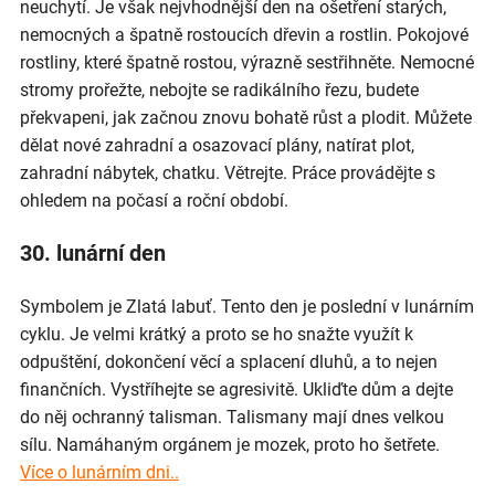
neuchytí. Je však nejvhodnější den na ošetření starých,
nemocných a špatně rostoucích dřevin a rostlin. Pokojové
rostliny, které špatně rostou, výrazně sestřihněte. Nemocné
stromy prořežte, nebojte se radikálního řezu, budete
překvapeni, jak začnou znovu bohatě růst a plodit. Můžete
dělat nové zahradní a osazovací plány, natírat plot,
zahradní nábytek, chatku. Větrejte. Práce provádějte s
ohledem na počasí a roční období.
30. lunární den
Symbolem je Zlatá labuť. Tento den je poslední v lunárním
cyklu. Je velmi krátký a proto se ho snažte využít k
odpuštění, dokončení věcí a splacení dluhů, a to nejen
finančních. Vystříhejte se agresivitě. Ukliďte dům a dejte
do něj ochranný talisman. Talismany mají dnes velkou
sílu. Namáhaným orgánem je mozek, proto ho šetřete.
Více o lunárním dni..