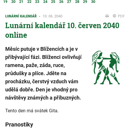
19
20
21
22
23
24
25
26
27
28
29
30
LUNÁRNÍ KALENDÁŘ
10. 06. 2040
PDF
Lunární kalendář 10. červen 2040
online
Měsíc putuje v Blížencích a je v
přibývající fázi. Blíženci ovlivňují
ramena, paže, záda, ruce,
průdušky a plíce. Jděte na
procházku, čerstvý vzduch vám
udělá dobře. Den je vhodný pro
návštěvy známých a příbuzných.
Tento den má svátek Gita.
Pranostiky