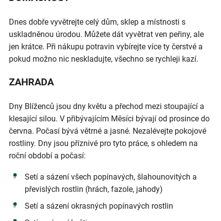
Dnes dobře vyvětrejte celý dům, sklep a místnosti s
uskladněnou úrodou. Můžete dát vyvětrat ven peřiny, ale
jen krátce. Při nákupu potravin vybírejte více ty čerstvé a
pokud možno nic neskladujte, všechno se rychleji kazí.
ZAHRADA
Dny Blíženců jsou dny květu a přechod mezi stoupající a
klesající silou. V přibývajícím Měsíci bývají od prosince do
června. Počasí bývá větrné a jasné. Nezalévejte pokojové
rostliny. Dny jsou příznivé pro tyto práce, s ohledem na
roční období a počasí:
Setí a sázení všech popínavých, šlahounovitých a
převislých rostlin (hrách, fazole, jahody)
Setí a sázení okrasných popínavých rostlin