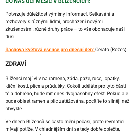
CO NÁS UČÍ MĚSÍC V BLÍŽENCÍCH:
Potvrzuje důležitost výměny informací. Setkávání a
rozhovory s různými lidmi, procházení novými
zkušenostmi, různé druhy práce – to vše obohacuje naši
duši.
Bachova květová esence pro dnešní den
:
Cerato (Rožec)
ZDRAVÍ
Blíženci mají vliv na ramena, záda, paže, ruce, lopatky,
klíční kosti, plíce a průdušky. Cokoli uděláte pro tyto části
těla dobrého, bude mít dnes dvojnásobný efekt. Pokud ale
bude oblast ramen a plic zatěžována, pocítíte to silněji než
obvykle.
Ve dnech Blíženců se často mění počasí, proto revmatici
mívají potíže. V chladnějším dni se tedy dobře oblečte,