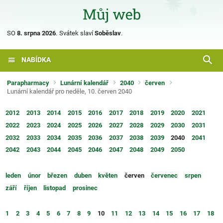
SO
8. srpna 2026
.
Svátek slaví
Soběslav
.
NABÍDKA
Parapharmacy
Lunární kalendář
2040
červen
Lunární kalendář pro neděle, 10. červen 2040
2012
2013
2014
2015
2016
2017
2018
2019
2020
2021
2022
2023
2024
2025
2026
2027
2028
2029
2030
2031
2032
2033
2034
2035
2036
2037
2038
2039
2040
2041
2042
2043
2044
2045
2046
2047
2048
2049
2050
leden
únor
březen
duben
květen
červen
červenec
srpen
září
říjen
listopad
prosinec
1
2
3
4
5
6
7
8
9
10
11
12
13
14
15
16
17
18