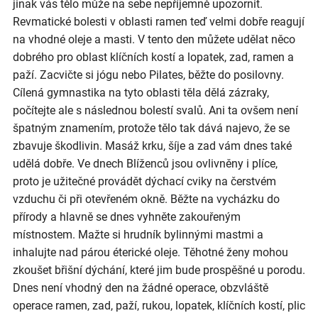
jinak vás tělo může na sebe nepříjemně upozornit.
Revmatické bolesti v oblasti ramen teď velmi dobře reagují
na vhodné oleje a masti. V tento den můžete udělat něco
dobrého pro oblast klíčních kostí a lopatek, zad, ramen a
paží. Zacvičte si jógu nebo Pilates, běžte do posilovny.
Cílená gymnastika na tyto oblasti těla dělá zázraky,
počítejte ale s následnou bolestí svalů. Ani ta ovšem není
špatným znamením, protože tělo tak dává najevo, že se
zbavuje škodlivin. Masáž krku, šíje a zad vám dnes také
udělá dobře. Ve dnech Blíženců jsou ovlivněny i plíce,
proto je užitečné provádět dýchací cviky na čerstvém
vzduchu či při otevřeném okně. Běžte na vycházku do
přírody a hlavně se dnes vyhněte zakouřeným
místnostem. Mažte si hrudník bylinnými mastmi a
inhalujte nad párou éterické oleje. Těhotné ženy mohou
zkoušet břišní dýchání, které jim bude prospěšné u porodu.
Dnes není vhodný den na žádné operace, obzvláště
operace ramen, zad, paží, rukou, lopatek, klíčních kostí, plic