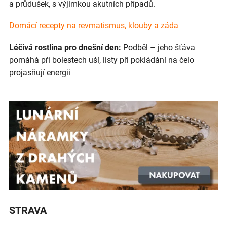
a průdušek, s výjimkou akutních případů.
Domácí recepty na revmatismus, klouby a záda
Léčivá rostlina pro dnešní den:
Podběl – jeho šťáva
pomáhá při bolestech uší, listy při pokládání na čelo
projasňují energii
STRAVA