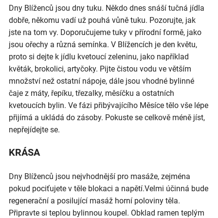
Dny Blíženců jsou dny tuku. Někdo dnes snáší tučná jídla
dobře, někomu vadí už pouhá vůně tuku. Pozorujte, jak
jste na tom vy. Doporučujeme tuky v přírodní formě, jako
jsou ořechy a různá semínka. V Blížencích je den květu,
proto si dejte k jídlu kvetoucí zeleninu, jako například
květák, brokolici, artyčoky. Pijte čistou vodu ve větším
množství než ostatní nápoje, dále jsou vhodné bylinné
čaje z máty, řepíku, třezalky, měsíčku a ostatních
kvetoucích bylin. Ve fázi přibývajícího Měsíce tělo vše lépe
přijímá a ukládá do zásoby. Pokuste se celkově méně jíst,
nepřejídejte se.
KRÁSA
Dny Blíženců jsou nejvhodnější pro masáže, zejména
pokud pociťujete v těle blokaci a napětí.Velmi účinná bude
regenerační a posilující masáž horní poloviny těla.
Připravte si teplou bylinnou koupel. Obklad ramen teplým