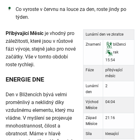
Co vyroste v červnu na louce za den, roste jindy po
týden.
Přibývající Měsíc
je vhodný pro
Lunární den ve zkratce
záležitosti, které jsou v růstové
Znamení
blíženci
fázi vývoje, stejně jako pro nové
rak
začátky. Vše v tomto období
15:54
roste rychleji.
Fáze
přibývající
měsíc
ENERGIE DNE
Lunární
2
den
Den v Blížencích bývá velmi
proměnlivý a neklidný díky
Východ
04:04
Měsíce
vzdušnému elementu, který mu
vládne. V myšlení se projevuje
Západ
21:16
Měsíce
mnohostrannost, čilost a
obratnost. Máme v hlavě
Síla
klesající