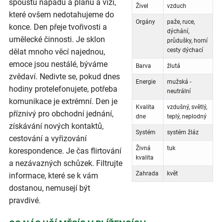
spoustu nápadů a plánů a vizí,
Živel
vzduch
které ovšem nedotahujeme do
Orgány
paže, ruce,
konce. Den přeje tvořivosti a
dýchání,
umělecké činnosti. Je sklon
průdušky, horní
cesty dýchací
dělat mnoho věcí najednou,
emoce jsou nestálé, býváme
Barva
žlutá
zvědaví. Nedivte se, pokud dnes
Energie
mužská -
hodiny protelefonujete, potřeba
neutrální
komunikace je extrémní. Den je
Kvalita
vzdušný, světlý,
příznivý pro obchodní jednání,
dne
teplý, neplodný
získávání nových kontaktů,
Systém
systém žláz
cestování a vyřizování
Živná
tuk
korespondence. Je čas flirtování
kvalita
a nezávazných schůzek. Filtrujte
Zahrada
květ
informace, které se k vám
dostanou, nemusejí být
pravdivé.