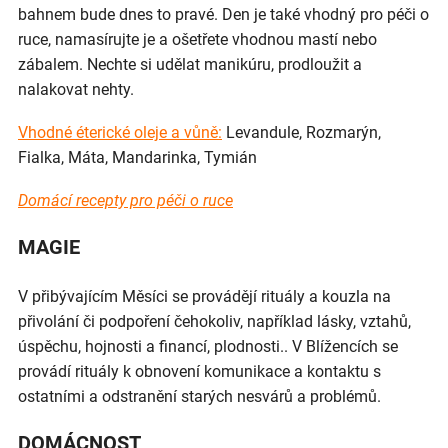
bahnem bude dnes to pravé. Den je také vhodný pro péči o
ruce, namasírujte je a ošetřete vhodnou mastí nebo
zábalem. Nechte si udělat manikúru, prodloužit a
nalakovat nehty.
Vhodné éterické oleje a vůně:
Levandule, Rozmarýn,
Fialka, Máta, Mandarinka, Tymián
Domácí recepty pro péči o ruce
MAGIE
V přibývajícím Měsíci se provádějí rituály a kouzla na
přivolání či podpoření čehokoliv, například lásky, vztahů,
úspěchu, hojnosti a financí, plodnosti.. V Blížencích se
provádí rituály k obnovení komunikace a kontaktu s
ostatními a odstranění starých nesvárů a problémů.
DOMÁCNOST