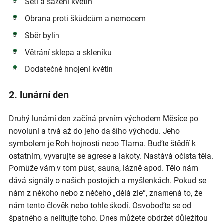
Setí a sázení květin
Obrana proti škůdcům a nemocem
Sběr bylin
Větrání sklepa a skleníku
Dodatečné hnojení květin
2. lunární den
Druhý lunární den začíná prvním východem Měsíce po
novoluní a trvá až do jeho dalšího východu. Jeho
symbolem je Roh hojnosti nebo Tlama. Buďte štědří k
ostatním, vyvarujte se agrese a lakoty. Nastává očista těla.
Pomůže vám v tom půst, sauna, lázně apod. Tělo nám
dává signály o našich postojích a myšlenkách. Pokud se
nám z někoho nebo z něčeho „dělá zle“, znamená to, že
nám tento člověk nebo tohle škodí. Osvoboďte se od
špatného a nelitujte toho. Dnes můžete obdržet důležitou