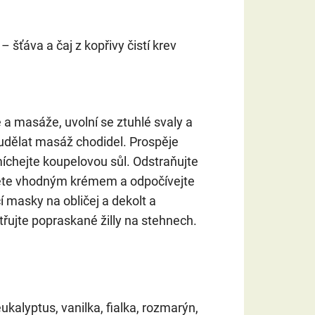
– šťáva a čaj z kopřivy čistí krev
a masáže, uvolní se ztuhlé svaly a
 udělat masáž chodidel. Prospěje
íchejte koupelovou sůl. Odstraňujte
třete vhodným krémem a odpočívejte
 masky na obličej a dekolt a
řujte popraskané žilly na stehnech.
 eukalyptus, vanilka, fialka, rozmarýn,