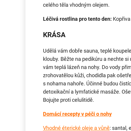
celého těla vhodným olejem.
Léčivá rostlina pro tento den:
Kopřiva 
KRÁSA
Udělá vám dobře sauna, teplé koupele 
klouby. Běžte na pedikúru a nechte si
vám teplá lázeň na nohy. Do vody přim
zrohovatělou kůži, chodidla pak oše
s nohama nahoře. Účinné budou čistící
detoxikační a lymfatické masáže. Ošet
Bojujte proti celulitidě.
Domácí recepty v péči o nohy
Vhodné éterické oleje a vůně
: santal,