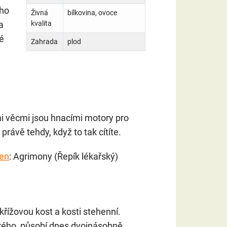
ho
Živná
bílkovina, ovoce
a
kvalita
é
Zahrada
plod
mi věcmi jsou hnacími motory pro
rávě tehdy, když to tak cítíte.
den
: Agrimony (Řepík lékařský)
křížovou kost a kosti stehenní.
obrého, působí dnes dvojnásobně.