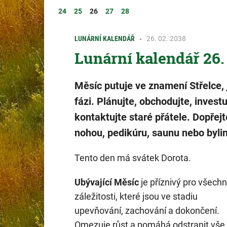
24
25
26
27
28
LUNÁRNÍ KALENDÁŘ
26. 02. 2038
Lunární kalendář 26.
Měsíc putuje ve znamení Střelce, j
fázi. Plánujte, obchodujte, investu
kontaktujte staré přátele. Dopřej
nohou, pedikúru, saunu nebo byli
Tento den má svátek Dorota.
Ubývající Měsíc
je příznivý pro všech
záležitosti, které jsou ve stadiu
upevňování, zachování a dokončení.
Omezuje růst a pomáhá odstranit vše,