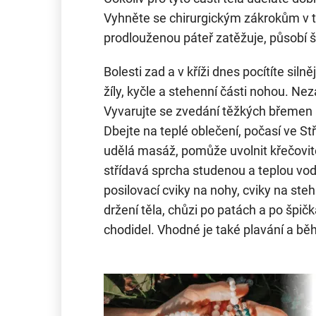
Vyhněte se chirurgickým zákrokům v t
prodlouženou páteř zatěžuje, působí šk
Bolesti zad a v kříži dnes pocítíte siln
žíly, kyčle a stehenní části nohou. Nez
Vyvarujte se zvedání těžkých břemen 
Dbejte na teplé oblečení, počasí ve S
udělá masáž, pomůže uvolnit křečovit
střídavá sprcha studenou a teplou vodou
posilovací cviky na nohy, cviky na ste
držení těla, chůzi po patách a po špičká
chodidel. Vhodné je také plavání a b