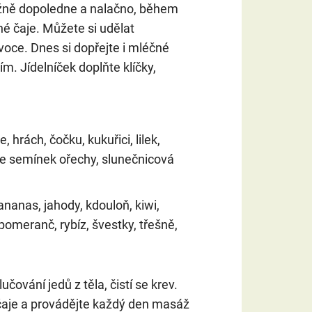
ážně dopoledne a nalačno, během
né čaje. Můžete si udělat
voce. Dnes si dopřejte i mléčné
ím. Jídelníček doplňte klíčky,
e, hrách, čočku, kukuřici, lilek,
 ze semínek ořechy, slunečnicová
 ananas, jahody, kdouloň, kiwi,
omeranč, rybíz, švestky, třešně,
čování jedů z těla, čistí se krev.
cí čaje a provádějte každý den masáž