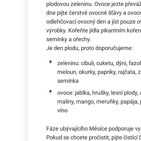
plodovou zeleninu. Ovoce jezte přev
dne pijte čerstvé ovocné šťávy a ovoc
odlehčovací ovocný den a jíst pouze o
výrobky. Kořeňte jídla pikantním kořen
semínky a ořechy.
Je den plodu, proto doporučujeme:
zeleninu: cibuli, cuketu, dýni, fazol
meloun, okurky, papriky, rajčata,
semínka
ovoce: jablka, hrušky, lesní plody,
maliny, mango, meruňky, papája, p
víno
Fáze ubývajícího Měsíce podporuje vylu
Pokud se chcete pročistit, pijte čistí