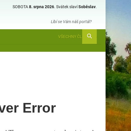
SOBOTA
8. srpna 2026
.
Svátek slaví
Soběslav
.
Líbí se Vám náš portál?
VŠECHNY ČLÁNKY
ver Error