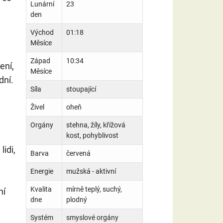
Lunární
23
den
Východ
01:18
Měsíce
Západ
10:34
ení,
Měsíce
dní.
Síla
stoupající
Živel
oheň
Orgány
stehna, žíly, křížová
kost, pohyblivost
lidi,
Barva
červená
Energie
mužská - aktivní
Kvalita
mírně teplý, suchý,
ní
dne
plodný
Systém
smyslové orgány