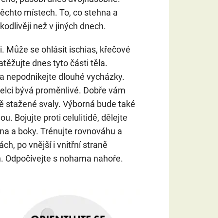
ěchto místech. To, co stehna a
odlivěji než v jiných dnech.
ěji. Může se ohlásit ischias, křečové
atěžujte dnes tyto části těla.
a nepodnikejte dlouhé vycházky.
třelci bývá proměnlivé. Dobře vám
ě stažené svaly. Výborná bude také
. Bojujte proti celulitidě, dělejte
hna a boky. Trénujte rovnováhu a
ch, po vnější i vnitřní straně
ěh. Odpočívejte s nohama nahoře.