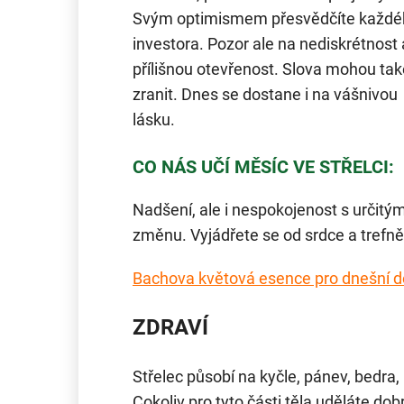
Svým optimismem přesvědčíte každé
investora. Pozor ale na nediskrétnost 
přílišnou otevřenost. Slova mohou tak
zranit. Dnes se dostane i na vášnivou
lásku.
CO NÁS UČÍ MĚSÍC VE STŘELCI:
Nadšení, ale i nespokojenost s určitý
změnu. Vyjádřete se od srdce a trefně p
Bachova květová esence pro dnešní 
ZDRAVÍ
Střelec působí na kyčle, pánev, bedra, 
Cokoliv pro tyto části těla uděláte d