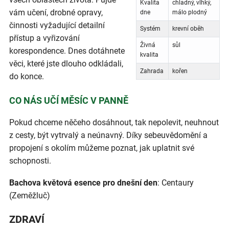
Kvalita
chladný, vlhký,
vám učení, drobné opravy,
dne
málo plodný
činnosti vyžadující detailní
Systém
krevní oběh
přístup a vyřizování
Živná
sůl
korespondence. Dnes dotáhnete
kvalita
věci, které jste dlouho odkládali,
Zahrada
kořen
do konce.
CO NÁS UČÍ MĚSÍC V PANNĚ
Pokud chceme něčeho dosáhnout, tak nepolevit, neuhnout
z cesty, být vytrvalý a neúnavný. Díky sebeuvědomění a
propojení s okolím můžeme poznat, jak uplatnit své
schopnosti.
Bachova květová esence pro dnešní den
: Centaury
(Zeměžluč)
ZDRAVÍ