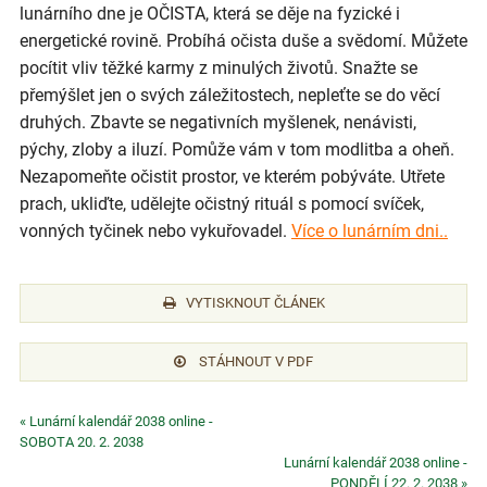
lunárního dne je OČISTA, která se děje na fyzické i
energetické rovině. Probíhá očista duše a svědomí. Můžete
pocítit vliv těžké karmy z minulých životů. Snažte se
přemýšlet jen o svých záležitostech, nepleťte se do věcí
druhých. Zbavte se negativních myšlenek, nenávisti,
pýchy, zloby a iluzí. Pomůže vám v tom modlitba a oheň.
Nezapomeňte očistit prostor, ve kterém pobýváte. Utřete
prach, ukliďte, udělejte očistný rituál s pomocí svíček,
vonných tyčinek nebo vykuřovadel.
Více o lunárním dni..
VYTISKNOUT ČLÁNEK
STÁHNOUT V PDF
« Lunární kalendář 2038 online -
SOBOTA 20. 2. 2038
Lunární kalendář 2038 online -
PONDĚLÍ 22. 2. 2038 »