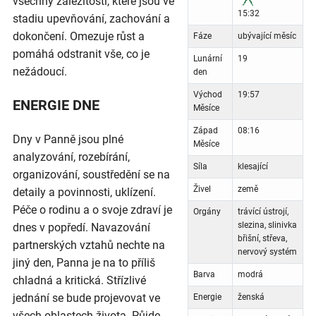
všechny záležitosti, které jsou ve
15:32
stadiu upevňování, zachování a
dokončení. Omezuje růst a
Fáze
ubývající měsíc
pomáhá odstranit vše, co je
Lunární
19
nežádoucí.
den
Východ
19:57
ENERGIE DNE
Měsíce
Západ
08:16
Dny v Panně jsou plné
Měsíce
analyzování, rozebírání,
Síla
klesající
organizování, soustředění se na
Živel
země
detaily a povinnosti, uklízení.
Péče o rodinu a o svoje zdraví je
Orgány
trávící ústrojí,
slezina, slinivka
dnes v popředí. Navazování
břišní, střeva,
partnerských vztahů nechte na
nervový systém
jiný den, Panna je na to příliš
Barva
modrá
chladná a kritická. Střízlivé
jednání se bude projevovat ve
Energie
ženská
všech oblastech života. Půjde