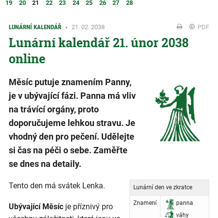
19
20
21
22
23
24
25
26
27
28
LUNÁRNÍ KALENDÁŘ
21. 02. 2038
PDF
Lunární kalendář 21. únor 2038
online
Měsíc putuje znamením Panny,
je v ubývající fázi. Panna má vliv
na trávící orgány, proto
doporučujeme lehkou stravu. Je
vhodný den pro pečení. Udělejte
si čas na péči o sebe. Zaměřte
se dnes na detaily.
Tento den má svátek Lenka.
Lunární den ve zkratce
Znamení
panna
Ubývající Měsíc
je příznivý pro
váhy