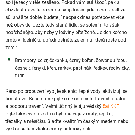
soli je tedy v těle zesíleno. Pokud vám sůl škodí, pak si
obzvlášť dávejte pozor na svůj dnešní jídelníček. Jestliže
sůl snášíte dobře, budete jí naopak dnes potřebovat více
než obvykle. Jezte tedy slaná jídla, se solením to však
nepřehánějte, aby nebyly ledviny přetížené. Je den kořene,
proto v jídelníčku upřednostněte zeleninu, která roste pod
zemí:
Brambory, celer, čekanku, černý kořen, červenou řepu,
česnek, fenykl, křen, mrkev, pastinák, ředkev, ředkvičky,
tuřín.
Ráno po probuzení vypijte sklenici teplé vody, aktivizují se
tím střeva. Během dne pijte čaje na očistu trávícího ústrojí
a podporu trávení. Velmi účinný je ájurvédský
čaj KKF.
Pijte také čistou vodu a bylinné čaje z máty, řepíku,
třezalky a měsíčku. Slaďte kvalitním českým medem nebo
vyzkoušejte nízkokalorický palmový cukr.