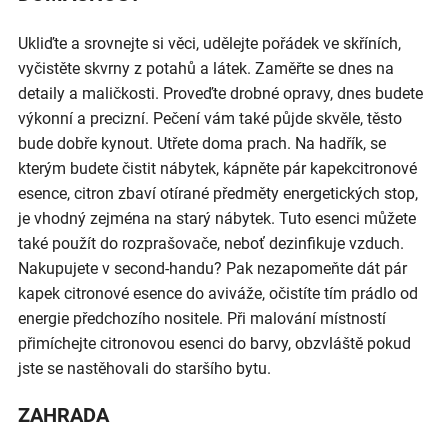
Ukliďte a srovnejte si věci, udělejte pořádek ve skříních,
vyčistěte skvrny z potahů a látek. Zaměřte se dnes na
detaily a maličkosti. Proveďte drobné opravy, dnes budete
výkonní a precizní. Pečení vám také půjde skvěle, těsto
bude dobře kynout. Utřete doma prach. Na hadřík, se
kterým budete čistit nábytek, kápněte pár kapekcitronové
esence, citron zbaví otírané předměty energetických stop,
je vhodný zejména na starý nábytek. Tuto esenci můžete
také použít do rozprašovače, neboť dezinfikuje vzduch.
Nakupujete v second-handu? Pak nezapomeňte dát pár
kapek citronové esence do aviváže, očistíte tím prádlo od
energie předchozího nositele. Při malování místností
přimíchejte citronovou esenci do barvy, obzvláště pokud
jste se nastěhovali do staršího bytu.
ZAHRADA