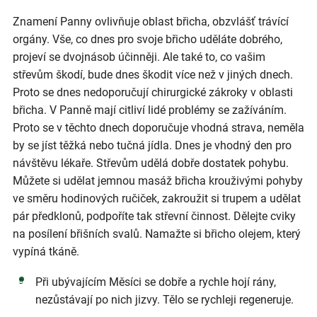
Znamení Panny ovlivňuje oblast břicha, obzvlášť trávící
orgány. Vše, co dnes pro svoje břicho uděláte dobrého,
projeví se dvojnásob účinněji. Ale také to, co vašim
střevům škodí, bude dnes škodit více než v jiných dnech.
Proto se dnes nedoporučují chirurgické zákroky v oblasti
břicha. V Panně mají citliví lidé problémy se zažíváním.
Proto se v těchto dnech doporučuje vhodná strava, neměla
by se jíst těžká nebo tučná jídla. Dnes je vhodný den pro
návštěvu lékaře. Střevům udělá dobře dostatek pohybu.
Můžete si udělat jemnou masáž břicha krouživými pohyby
ve směru hodinových ručiček, zakroužit si trupem a udělat
pár předklonů, podpoříte tak střevní činnost. Dělejte cviky
na posílení břišních svalů. Namažte si břicho olejem, který
vypíná tkáně.
Při ubývajícím Měsíci se dobře a rychle hojí rány,
nezůstávají po nich jizvy. Tělo se rychleji regeneruje.