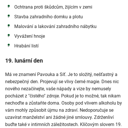
Ochtrana proti škůdcům, žijícím v zemi
Stavba zahradního domku a plotu
Malování a lakování zahradního nábytku
Vyvážení hnoje
Hrabání listí
19. lunární den
Má ve znamení Pavouka a Síť. Je to složitý, nešťastný a
nebezpečný den. Projevují se vlivy černé magie. Dnes nic
nového nezačínejte, vaše nápady a vize by nemusely
pocházet z "čistého" zdroje. Pokud je to možné, tak nikam
nechoďte a zůstaňte doma. Osoby pod vlivem alkoholu by
vám mohly způsobit újmu na zdraví. Nedoporučuje se
uzavírat manželství ani žádné jiné smlouvy. Zdrženliví
buďte také v intimních záležitostech. Klíčovým slovem 19.