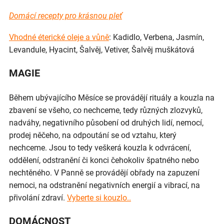
Domácí recepty pro krásnou pleť
Vhodné éterické oleje a vůně
: Kadidlo, Verbena, Jasmín,
Levandule, Hyacint, Šalvěj, Vetiver, Šalvěj muškátová
MAGIE
Během ubývajícího Měsíce se provádějí rituály a kouzla na
zbavení se všeho, co nechceme, tedy různých zlozvyků,
nadváhy, negativního působení od druhých lidí, nemocí,
prodej něčeho, na odpoutání se od vztahu, který
nechceme. Jsou to tedy veškerá kouzla k odvrácení,
oddělení, odstranění či konci čehokoliv špatného nebo
nechtěného. V Panně se provádějí obřady na zapuzení
nemoci, na odstranění negativních energií a vibrací, na
přivolání zdraví.
Vyberte si kouzlo..
DOMÁCNOST