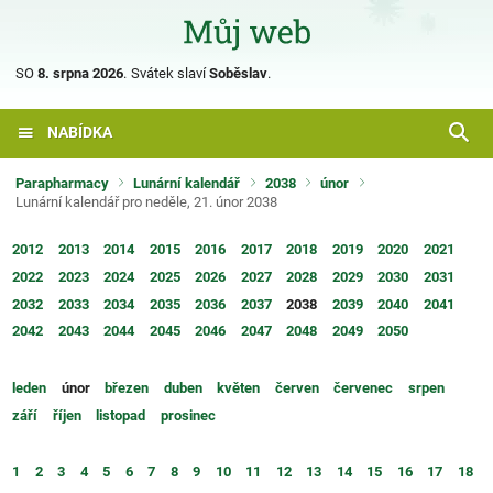
SO
8. srpna 2026
.
Svátek slaví
Soběslav
.
NABÍDKA
Parapharmacy
Lunární kalendář
2038
únor
Lunární kalendář pro neděle, 21. únor 2038
2012
2013
2014
2015
2016
2017
2018
2019
2020
2021
2022
2023
2024
2025
2026
2027
2028
2029
2030
2031
2032
2033
2034
2035
2036
2037
2038
2039
2040
2041
2042
2043
2044
2045
2046
2047
2048
2049
2050
leden
únor
březen
duben
květen
červen
červenec
srpen
září
říjen
listopad
prosinec
1
2
3
4
5
6
7
8
9
10
11
12
13
14
15
16
17
18