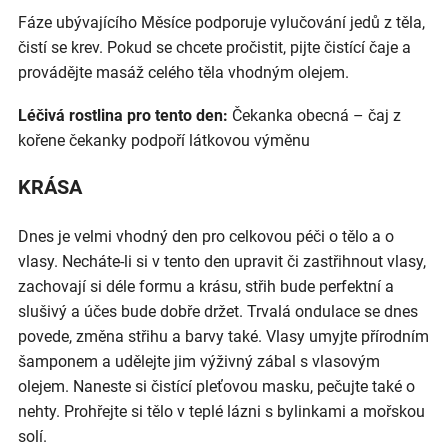
Fáze ubývajícího Měsíce podporuje vylučování jedů z těla,
čistí se krev. Pokud se chcete pročistit, pijte čistící čaje a
provádějte masáž celého těla vhodným olejem.
Léčivá rostlina pro tento den:
Čekanka obecná – čaj z
kořene čekanky podpoří látkovou výměnu
KRÁSA
Dnes je velmi vhodný den pro celkovou péči o tělo a o
vlasy. Necháte-li si v tento den upravit či zastřihnout vlasy,
zachovají si déle formu a krásu, střih bude perfektní a
slušivý a účes bude dobře držet. Trvalá ondulace se dnes
povede, změna střihu a barvy také. Vlasy umyjte přírodním
šamponem a udělejte jim výživný zábal s vlasovým
olejem. Naneste si čistící pleťovou masku, pečujte také o
nehty. Prohřejte si tělo v teplé lázni s bylinkami a mořskou
solí.