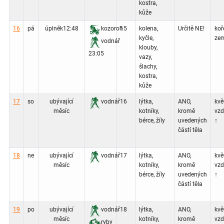
kostra,
kůže
16
pá
úplněk
12:48
kozoroh
15
kolena,
Určitě NE!
koř
kyčle,
zem
vodnář
klouby,
23:05
vazy,
šlachy,
kostra,
kůže
17
so
ubývající
vodnář
16
lýtka,
ANO,
květ
měsíc
kotníky,
kromě
vz
bérce, žíly
uvedených
↑
částí těla
18
ne
ubývající
vodnář
17
lýtka,
ANO,
květ
měsíc
kotníky,
kromě
vz
bérce, žíly
uvedených
↑
částí těla
19
po
ubývající
vodnář
18
lýtka,
ANO,
květ
měsíc
kotníky,
kromě
vz
ryby