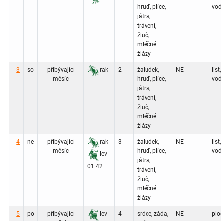
hruď, plíce,
vod
játra,
trávení,
žluč,
mléčné
žlázy
3
so
přibývající
rak
2
žaludek,
NE
list,
měsíc
hruď, plíce,
vod
játra,
trávení,
žluč,
mléčné
žlázy
4
ne
přibývající
rak
3
žaludek,
NE
list,
měsíc
hruď, plíce,
vod
lev
játra,
01:42
trávení,
žluč,
mléčné
žlázy
5
po
přibývající
lev
4
srdce, záda,
NE
plo