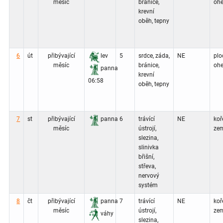
měsíc
bránice,
ohe
krevní
oběh, tepny
6
út
přibývající
lev
5
srdce, záda,
NE
plo
měsíc
bránice,
ohe
panna
krevní
06:58
oběh, tepny
7
st
přibývající
panna
6
trávící
NE
koř
měsíc
ústrojí,
zem
slezina,
slinivka
břišní,
střeva,
nervový
systém
8
čt
přibývající
panna
7
trávící
NE
koř
měsíc
ústrojí,
zem
váhy
slezina,