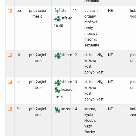
sexualita
12
po
přibývající
štír
11
pohlavní
NE
list,
měsíc
orgány,
vod
střelec
močové
16:40
cesty,
močový
měchýř,
sexualita
13
út
přibývající
střelec
12
stehna, žíly,
NE
plo
měsíc
křížová
ohe
kost,
pohyblivost
14
st
přibývající
střelec
13
stehna, žíly,
NE
plo
měsíc
křížová
ohe
kozoroh
kost,
19:15
pohyblivost
15
čt
přibývající
kozoroh
14
kolena,
NE
koř
měsíc
kyčle,
zem
klouby,
vazy,
šlachy,