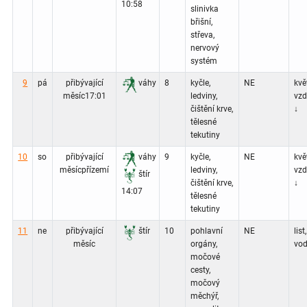
10:58
slinivka
břišní,
střeva,
nervový
systém
9
pá
přibývající
váhy
8
kyčle,
NE
květ
měsíc
17:01
ledviny,
vz
čištění krve,
↓
tělesné
tekutiny
10
so
přibývající
váhy
9
kyčle,
NE
květ
měsíc
přízemí
ledviny,
vz
štír
čištění krve,
↓
14:07
tělesné
tekutiny
11
ne
přibývající
štír
10
pohlavní
NE
list,
měsíc
orgány,
vod
močové
cesty,
močový
měchýř,