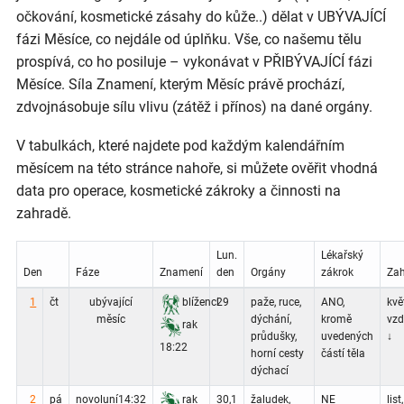
očkování, kosmetické zásahy do kůže..) dělat v UBÝVAJÍCÍ
fázi Měsíce, co nejdále od úplňku. Vše, co našemu tělu
prospívá, co ho posiluje – vykonávat v PŘIBÝVAJÍCÍ fázi
Měsíce. Síla Znamení, kterým Měsíc právě prochází,
zdvojnásobuje sílu vlivu (zátěž i přínos) na dané orgány.
V tabulkách, které najdete pod každým kalendářním
měsícem na této stránce nahoře, si můžete ověřit vhodná
data pro operace, kosmetické zákroky a činnosti na
zahradě.
Lun.
Lékařský
Den
Fáze
Znamení
den
Orgány
zákrok
Za
1
čt
ubývající
blíženci
29
paže, ruce,
ANO,
květ
měsíc
dýchání,
kromě
vz
rak
průdušky,
uvedených
↓
18:22
horní cesty
částí těla
dýchací
2
pá
novoluní
14:32
rak
30,1
žaludek,
NE
list,