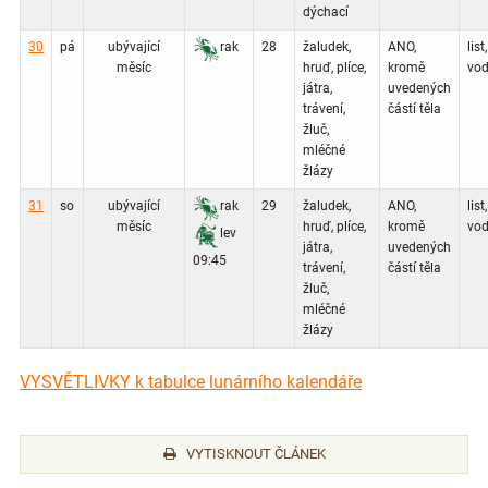
dýchací
30
pá
ubývající
rak
28
žaludek,
ANO,
list,
měsíc
hruď, plíce,
kromě
vod
játra,
uvedených
trávení,
částí těla
žluč,
mléčné
žlázy
31
so
ubývající
rak
29
žaludek,
ANO,
list,
měsíc
hruď, plíce,
kromě
vod
lev
játra,
uvedených
09:45
trávení,
částí těla
žluč,
mléčné
žlázy
VYSVĚTLIVKY k tabulce lunárního kalendáře
VYTISKNOUT ČLÁNEK