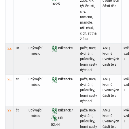
zuby, krk,
uvedených
16:25
týl, čelisti,
částí těla
šíje,
ramena,
mandle,
uši, chuť,
čich, štítná
žláza
27
út
ubývající
blíženci
25
paže, ruce,
ANO,
květ
měsíc
dýchání,
kromě
vz
průdušky,
uvedených
↓
horní cesty
částí těla
dýchací
28
st
ubývající
blíženci
26
paže, ruce,
ANO,
květ
měsíc
dýchání,
kromě
vz
průdušky,
uvedených
↓
horní cesty
částí těla
dýchací
29
čt
ubývající
blíženci
27
paže, ruce,
ANO,
květ
měsíc
dýchání,
kromě
vz
rak
průdušky,
uvedených
↓
02:44
horní cesty
částí těla