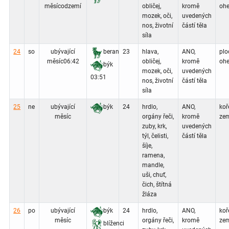
měsíc
odzemí
obličej,
kromě
ohe
mozek, oči,
uvedených
nos, životní
částí těla
síla
24
so
ubývající
beran
23
hlava,
ANO,
plo
měsíc
06:42
obličej,
kromě
ohe
býk
mozek, oči,
uvedených
03:51
nos, životní
částí těla
síla
25
ne
ubývající
býk
24
hrdlo,
ANO,
koř
měsíc
orgány řeči,
kromě
zem
zuby, krk,
uvedených
týl, čelisti,
částí těla
šíje,
ramena,
mandle,
uši, chuť,
čich, štítná
žláza
26
po
ubývající
býk
24
hrdlo,
ANO,
koř
měsíc
orgány řeči,
kromě
zem
blíženci