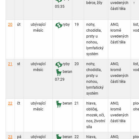
bérce, žíly
uvedených
↑
05:35
částí těla
20
út
ubývající
ryby
19
nohy,
ANO,
list,
měsíc
chodidla,
kromě
vod
prsty u
uvedených
nohou,
částí těla
lymfatický
systém
21
st
ubývající
ryby
20
nohy,
ANO,
list,
měsíc
chodidla,
kromě
vod
beran
prsty u
uvedených
07:29
nohou,
částí těla
lymfatický
systém
22
čt
ubývající
beran
21
hlava,
ANO,
plo
měsíc
obličej,
kromě
ohe
mozek, oči,
uvedených
nos, životní
částí těla
síla
23
pá
ubývající
beran
22
hlava,
ANO,
plo