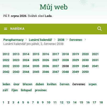
PÁ
7. srpna 2026
.
Svátek slaví
Lada
.
NABÍDKA
Parapharmacy
Lunární kalendář
2038
červenec
Lunární kalendář pro pátek, 2. červenec 2038
2012
2013
2014
2015
2016
2017
2018
2019
2020
2021
2022
2023
2024
2025
2026
2027
2028
2029
2030
2031
2032
2033
2034
2035
2036
2037
2038
2039
2040
2041
2042
2043
2044
2045
2046
2047
2048
2049
2050
leden
únor
březen
duben
květen
červen
červenec
srpen
září
říjen
listopad
prosinec
1
2
3
4
5
6
7
8
9
10
11
12
13
14
15
16
17
18