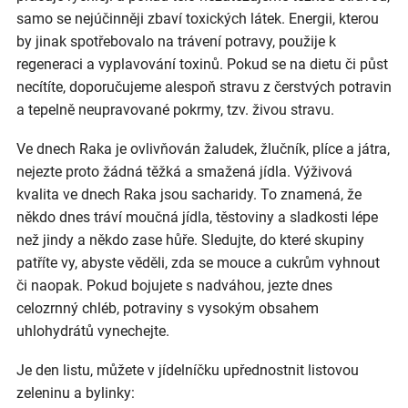
samo se nejúčinněji zbaví toxických látek. Energii, kterou
by jinak spotřebovalo na trávení potravy, použije k
regeneraci a vyplavování toxinů. Pokud se na dietu či půst
necítíte, doporučujeme alespoň stravu z čerstvých potravin
a tepelně neupravované pokrmy, tzv. živou stravu.
Ve dnech Raka je ovlivňován žaludek, žlučník, plíce a játra,
nejezte proto žádná těžká a smažená jídla. Výživová
kvalita ve dnech Raka jsou sacharidy. To znamená, že
někdo dnes tráví moučná jídla, těstoviny a sladkosti lépe
než jindy a někdo zase hůře. Sledujte, do které skupiny
patříte vy, abyste věděli, zda se mouce a cukrům vyhnout
či naopak. Pokud bojujete s nadváhou, jezte dnes
celozrnný chléb, potraviny s vysokým obsahem
uhlohydrátů vynechejte.
Je den listu, můžete v jídelníčku upřednostnit listovou
zeleninu a bylinky: