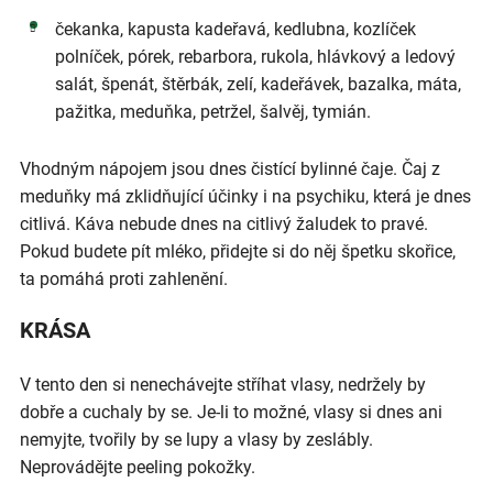
čekanka, kapusta kadeřavá, kedlubna, kozlíček
polníček, pórek, rebarbora, rukola, hlávkový a ledový
salát, špenát, štěrbák, zelí, kadeřávek, bazalka, máta,
pažitka, meduňka, petržel, šalvěj, tymián.
Vhodným nápojem jsou dnes čistící bylinné čaje. Čaj z
meduňky má zklidňující účinky i na psychiku, která je dnes
citlivá. Káva nebude dnes na citlivý žaludek to pravé.
Pokud budete pít mléko, přidejte si do něj špetku skořice,
ta pomáhá proti zahlenění.
KRÁSA
V tento den si nenechávejte stříhat vlasy, nedržely by
dobře a cuchaly by se. Je-li to možné, vlasy si dnes ani
nemyjte, tvořily by se lupy a vlasy by zeslábly.
Neprovádějte peeling pokožky.