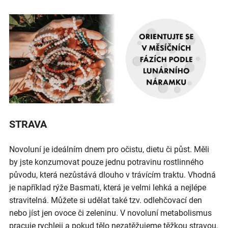
STRAVA
Novoluní je ideálním dnem pro očistu, dietu či půst. Měli
by jste konzumovat pouze jednu potravinu rostlinného
původu, která nezůstává dlouho v trávícím traktu. Vhodná
je například rýže Basmati, která je velmi lehká a nejlépe
stravitelná. Můžete si udělat také tzv. odlehčovací den
nebo jíst jen ovoce či zeleninu. V novoluní metabolismus
pracuje rychleji a pokud tělo nezatěžujeme těžkou stravou,