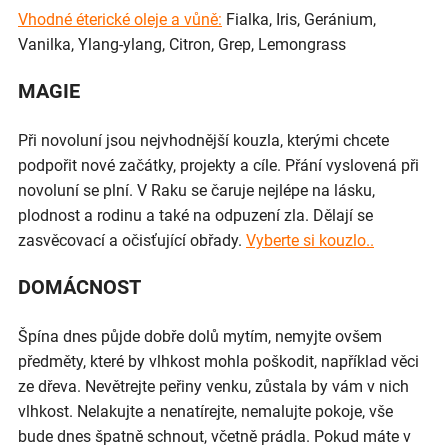
Vhodné éterické oleje a vůně:
Fialka, Iris, Geránium,
Vanilka, Ylang-ylang, Citron, Grep, Lemongrass
MAGIE
Při novoluní jsou nejvhodnější kouzla, kterými chcete
podpořit nové začátky, projekty a cíle. Přání vyslovená při
novoluní se plní. V Raku se čaruje nejlépe na lásku,
plodnost a rodinu a také na odpuzení zla. Dělají se
zasvěcovací a očisťující obřady.
Vyberte si kouzlo..
DOMÁCNOST
Špína dnes půjde dobře dolů mytím, nemyjte ovšem
předměty, které by vlhkost mohla poškodit, například věci
ze dřeva. Nevětrejte peřiny venku, zůstala by vám v nich
vlhkost. Nelakujte a nenatírejte, nemalujte pokoje, vše
bude dnes špatně schnout, včetně prádla. Pokud máte v