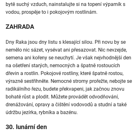
bytě suchý vzduch, nainstalujte si na topení výparník s
vodou, prospěje to i pokojovým rostlinám.
ZAHRADA
Dny Raka jsou dny listu s klesající silou. Při novu by se
nemělo nic sázet, vysévat ani přesazovat. Nic nevzejde,
semena ani kořeny se neuchytí. Je však nejvhodnější den
na ošetření starých, nemocných a špatně rostoucích
dřevin a rostlin. Pokojové rostliny, které špatně rostou,
výrazně sestřihněte. Nemocné stromy prořežte, nebojte se
radikálního řezu, budete překvapeni, jak začnou znovu
bohatě růst a plodit. Můžete provádět odvodňování,
drenážování, opravy a čištění vodovodů a studní a také
údržbu jezírka, rybníka a bazénu.
30. lunární den