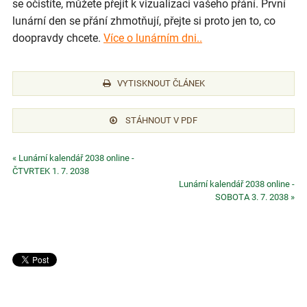
se očistíte, můžete přejít k vizualizaci vašeho přání. První
lunární den se přání zhmotňují, přejte si proto jen to, co
doopravdy chcete.
Více o lunárním dni..
VYTISKNOUT ČLÁNEK
STÁHNOUT V PDF
« Lunární kalendář 2038 online -
ČTVRTEK 1. 7. 2038
Lunární kalendář 2038 online -
SOBOTA 3. 7. 2038 »