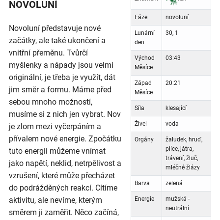
NOVOLUNÍ
Fáze
novoluní
Novoluní představuje nové
Lunární
30, 1
začátky, ale také ukončení a
den
vnitřní přeměnu. Tvůrčí
Východ
03:43
myšlenky a nápady jsou velmi
Měsíce
originální, je třeba je využít, dát
Západ
20:21
jim směr a formu. Máme před
Měsíce
sebou mnoho možností,
Síla
klesající
musíme si z nich jen vybrat. Nov
Živel
voda
je zlom mezi vyčerpáním a
přívalem nové energie. Zpočátku
Orgány
žaludek, hruď,
plíce, játra,
tuto energii můžeme vnímat
trávení, žluč,
jako napětí, neklid, netrpělivost a
mléčné žlázy
vzrušení, které může přecházet
Barva
zelená
do podrážděných reakcí. Cítíme
aktivitu, ale nevíme, kterým
Energie
mužská -
neutrální
směrem ji zaměřit. Něco začíná,