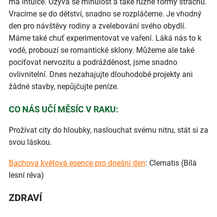
má intuice. Ozývá se minulost a také různé formy strachů.
Vracíme se do dětství, snadno se rozpláčeme. Je vhodný
den pro návštěvy rodiny a zvelebování svého obydlí.
Máme také chuť experimentovat ve vaření. Láká nás to k
vodě, probouzí se romantické sklony. Můžeme ale také
pociťovat nervozitu a podrážděnost, jsme snadno
ovlivnitelní. Dnes nezahajujte dlouhodobé projekty ani
žádné stavby, nepůjčujte peníze.
CO NÁS UČÍ MĚSÍC V RAKU:
Prožívat city do hloubky, naslouchat svému nitru, stát si za
svou láskou.
Bachova květová esence pro dnešní den
: Clematis (Bílá
lesní réva)
ZDRAVÍ