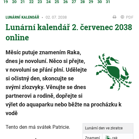
19
20
21
22
23
24
25
26
27
28
29
30
31
LUNÁRNÍ KALENDÁŘ
02. 07. 2038
PDF
Lunární kalendář 2. červenec 2038
online
Měsíc putuje znamením Raka,
dnes je novoluní. Něco si přejte,
v novoluní se přání plní. Udělejte
si očistný den, skoncujte se
svými zlozvyky. Věnujte se dnes
partnerovi a rodině, dopřejte si
výlet do aquaparku nebo běžte na procházku k
vodě
Tento den má svátek Patricie.
Lunární den ve zkratce
Znamení
rak