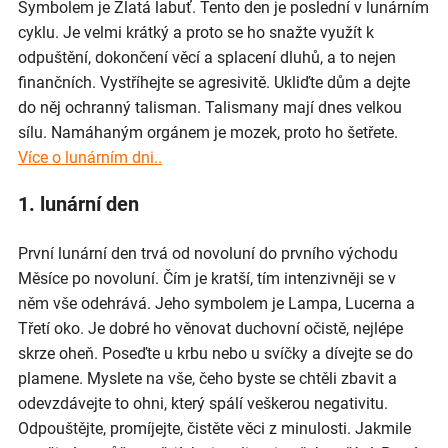
Symbolem je Zlatá labuť. Tento den je poslední v lunárním
cyklu. Je velmi krátký a proto se ho snažte využít k
odpuštění, dokončení věcí a splacení dluhů, a to nejen
finančních. Vystříhejte se agresivitě. Ukliďte dům a dejte
do něj ochranný talisman. Talismany mají dnes velkou
sílu. Namáhaným orgánem je mozek, proto ho šetřete.
Více o lunárním dni..
1. lunární den
První lunární den trvá od novoluní do prvního východu
Měsíce po novoluní. Čím je kratší, tím intenzivněji se v
něm vše odehrává. Jeho symbolem je Lampa, Lucerna a
Třetí oko. Je dobré ho věnovat duchovní očistě, nejlépe
skrze oheň. Poseďte u krbu nebo u svíčky a dívejte se do
plamene. Myslete na vše, čeho byste se chtěli zbavit a
odevzdávejte to ohni, který spálí veškerou negativitu.
Odpouštějte, promíjejte, čistěte věci z minulosti. Jakmile