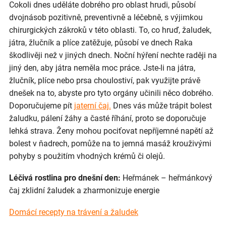
Cokoli dnes uděláte dobrého pro oblast hrudi, působí
dvojnásob pozitivně, preventivně a léčebně, s výjimkou
chirurgických zákroků v této oblasti. To, co hruď, žaludek,
játra, žlučník a plíce zatěžuje, působí ve dnech Raka
škodlivěji než v jiných dnech. Noční hýření nechte raději na
jiný den, aby játra neměla moc práce. Jste-li na játra,
žlučník, plíce nebo prsa choulostiví, pak využijte právě
dnešek na to, abyste pro tyto orgány učinili něco dobrého.
Doporučujeme pít
jaterní čaj.
Dnes vás může trápit bolest
žaludku, pálení žáhy a časté říhání, proto se doporučuje
lehká strava. Ženy mohou pociťovat nepříjemné napětí až
bolest v ňadrech, pomůže na to jemná masáž krouživými
pohyby s použitím vhodných krémů či olejů.
Léčivá rostlina pro dnešní den:
Heřmánek – heřmánkový
čaj zklidní žaludek a zharmonizuje energie
Domácí recepty na trávení a žaludek