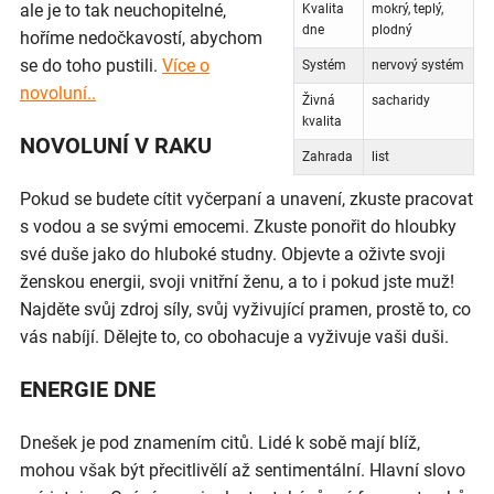
ale je to tak neuchopitelné,
Kvalita
mokrý, teplý,
dne
plodný
hoříme nedočkavostí, abychom
se do toho pustili.
Více o
Systém
nervový systém
novoluní..
Živná
sacharidy
kvalita
NOVOLUNÍ V RAKU
Zahrada
list
Pokud se budete cítit vyčerpaní a unavení, zkuste pracovat
s vodou a se svými emocemi. Zkuste ponořit do hloubky
své duše jako do hluboké studny. Objevte a oživte svoji
ženskou energii, svoji vnitřní ženu, a to i pokud jste muž!
Najděte svůj zdroj síly, svůj vyživující pramen, prostě to, co
vás nabíjí. Dělejte to, co obohacuje a vyživuje vaši duši.
ENERGIE DNE
Dnešek je pod znamením citů. Lidé k sobě mají blíž,
mohou však být přecitlivělí až sentimentální. Hlavní slovo