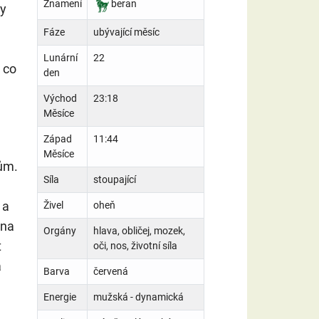
Znamení
beran
ny
Fáze
ubývající měsíc
Lunární
22
 co
den
Východ
23:18
Měsíce
Západ
11:44
Měsíce
ům.
Síla
stoupající
 a
Živel
oheň
 na
Orgány
hlava, obličej, mozek,
t
oči, nos, životní síla
a
Barva
červená
Energie
mužská - dynamická