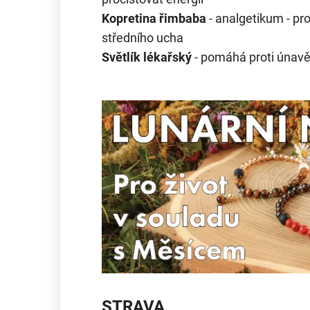
Kopretina řimbaba
- analgetikum - pr
středního ucha
Světlík lékařský
- pomáhá proti únavě 
STRAVA