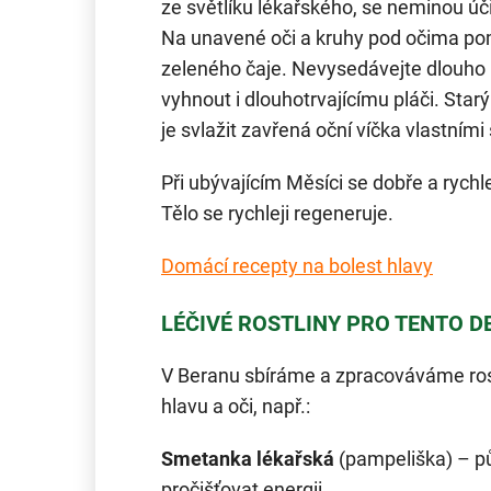
ze světlíku lékařského, se neminou ú
Na unavené oči a kruhy pod očima po
zeleného čaje. Nevysedávejte dlouho u
vyhnout i dlouhotrvajícímu pláči. Star
je svlažit zavřená oční víčka vlastními
Při ubývajícím Měsíci se dobře a rychle 
Tělo se rychleji regeneruje.
Domácí recepty na bolest hlavy
LÉČIVÉ ROSTLINY PRO TENTO D
V Beranu sbíráme a zpracováváme rost
hlavu a oči, např.:
Smetanka lékařská
(pampeliška) – p
pročišťovat energii