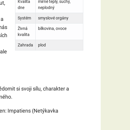
Kvalita
mírně teplý, suchý,
ut,
dne
neplodný
Systém
smyslové orgány
 a
 nás
Živná
bílkovina, ovoce
ších
kvalita
Zahrada
plod
ale
omit si svoji sílu, charakter a
mého.
en: Impatiens (Netýkavka