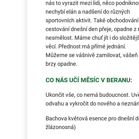
nás to vyrazit mezi lidi, něco podnikno
nechybí elán a nadšení do různých
sportovních aktivit. Také obchodování
cestování dnešní den přeje, opadne z
nesmělost. Máme chuť jít i do složitěj
věcí. Přednost má přímé jednání.
Můžeme se vášnivě zamilovat, vášeň 
brzy opadne.
CO NÁS UČÍ MĚSÍC V BERANU:
Ukončit vše, co nemá budoucnost. Uvěd
odvahu a vykročit do nového a nezná
Bachova květová esence pro dnešní d
žlázonosná)