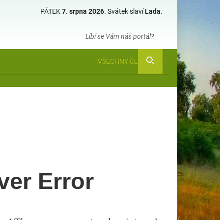
PÁTEK
7. srpna 2026
.
Svátek slaví
Lada
.
Líbí se Vám náš portál?
VŠECHNY ČLÁNKY
ver Error