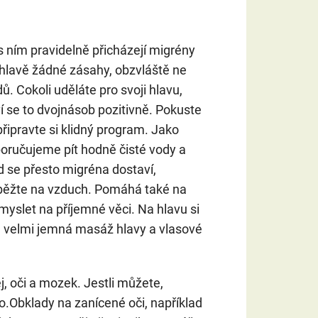
 s ním pravidelně přicházejí migrény
 hlavě žádné zásahy, obzvláště ne
ů. Cokoli uděláte pro svoji hlavu,
í se to dvojnásob pozitivně. Pokuste
 připravte si klidný program. Jako
poručujeme pít hodně čisté vody a
d se přesto migréna dostaví,
 běžte na vzduch. Pomáhá také na
 myslet na příjemné věci. Na hlavu si
ké velmi jemná masáž hlavy a vlasové
, oči a mozek. Jestli můžete,
o.Obklady na zanícené oči, například