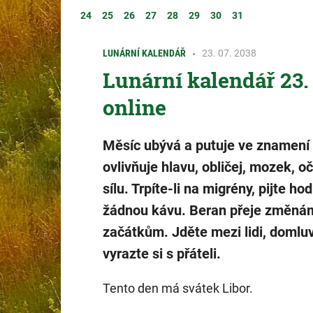
24
25
26
27
28
29
30
31
LUNÁRNÍ KALENDÁŘ
23. 07. 2038
Lunární kalendář 23.
online
Měsíc ubývá a putuje ve znamení
ovlivňuje hlavu, obličej, mozek, oč
sílu. Trpíte-li na migrény, pijte ho
žádnou kávu. Beran přeje změná
začátkům. Jděte mezi lidi, domluv
vyrazte si s přáteli.
Tento den má svátek Libor.