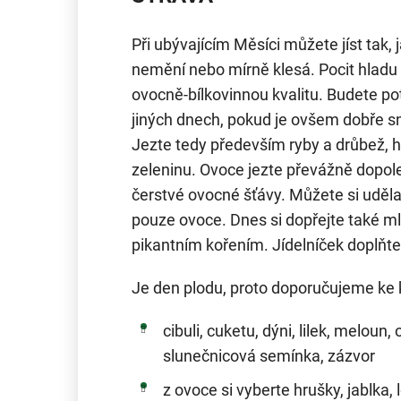
Při ubývajícím Měsíci můžete jíst tak, j
nemění nebo mírně klesá. Pocit hladu
ovocně-bílkovinnou kvalitu. Budete pot
jiných dnech, pokud je ovšem dobře sn
Jezte tedy především ryby a drůbež, h
zeleninu. Ovoce jezte převážně dopol
čerstvé ovocné šťávy. Můžete si uděla
pouze ovoce. Dnes si dopřejte také ml
pikantním kořením. Jídelníček doplňte 
Je den plodu, proto doporučujeme ke
cibuli, cuketu, dýni, lilek, meloun,
slunečnicová semínka, zázvor
z ovoce si vyberte hrušky, jablka, 