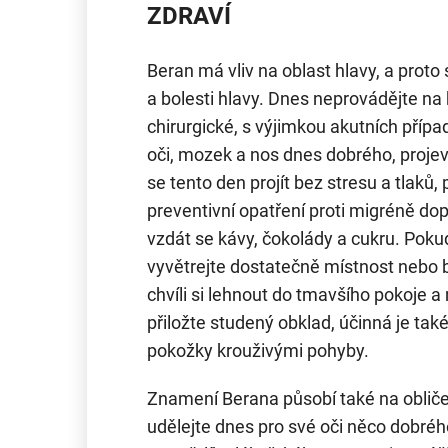
ZDRAVÍ
Beran má vliv na oblast hlavy, a proto
a bolesti hlavy. Dnes neprovádějte na
chirurgické, s výjimkou akutních případ
oči, mozek a nos dnes dobrého, projev
se tento den projít bez stresu a tlaků,
preventivní opatření proti migréně do
vzdát se kávy, čokolády a cukru. Poku
vyvětrejte dostatečně místnost nebo
chvíli si lehnout do tmavšího pokoje a
přiložte studený obklad, účinná je ta
pokožky krouživými pohyby.
Znamení Berana působí také na obličej
udělejte dnes pro své oči něco dobréh