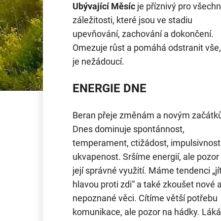
Ubývající Měsíc
je příznivý pro všech
záležitosti, které jsou ve stadiu
upevňování, zachování a dokončení.
Omezuje růst a pomáhá odstranit vše,
je nežádoucí.
ENERGIE DNE
Beran přeje změnám a novým začátk
Dnes dominuje spontánnost,
temperament, ctižádost, impulsivnost
ukvapenost. Sršíme energií, ale pozor
její správné využití. Máme tendenci „jí
hlavou proti zdi“ a také zkoušet nové 
nepoznané věci. Cítíme větší potřebu
komunikace, ale pozor na hádky. Láká