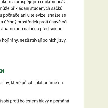
činkem a prospěje jim i mikromasáž.
může přikládání studených sáčků
 počítače ani u televize, snažte se
ý a účinný prostředek proti únavě očí
 slinami ráno nalačno před snídaní.
hojí rány, nezůstávají po nich jizvy.
EN
liny, které působí blahodárně na
ůsobí proti bolestem hlavy a pomáhá