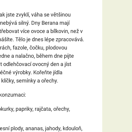
ak jste zvyklí, váha se většinou
 nebývá silný. Dny Berana mají
řebovat více ovoce a bílkovin, než v
ášíte. Tělo je dnes lépe zpracovává.
rách, fazole, čočku, plodovou
edne a nalačno, během dne pijte
t odlehčovací ovocný den a jíst
éčné výrobky. Kořeňte jídla
klíčky, semínky a ořechy.
 konzumaci:
 okurky, papriky, rajčata, ořechy,
lesní plody, ananas, jahody, kdouloň,