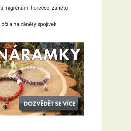
oti migrénám, horečce, zánětu
očí a na záněty spojivek