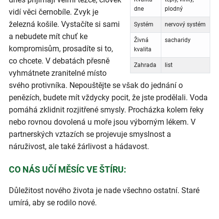
dne
plodný
vidí věci černobíle. Zvyk je
železná košile. Vystačíte si sami
Systém
nervový systém
a nebudete mít chuť ke
Živná
sacharidy
kompromisům, prosadíte si to,
kvalita
co chcete. V debatách přesně
Zahrada
list
vyhmátnete zranitelné místo
svého protivníka. Nepouštějte se však do jednání o
penězích, budete mít vždycky pocit, že jste prodělali. Voda
pomáhá zklidnit rozjitřené smysly. Procházka kolem řeky
nebo rovnou dovolená u moře jsou výborným lékem. V
partnerských vztazích se projevuje smyslnost a
náruživost, ale také žárlivost a hádavost.
CO NÁS UČÍ MĚSÍC VE ŠTÍRU:
Důležitost nového života je nade všechno ostatní. Staré
umírá, aby se rodilo nové.