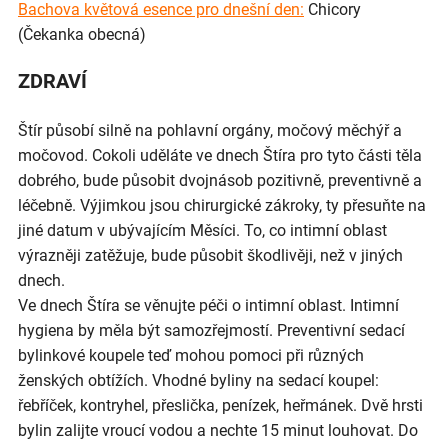
Bachova květová esence pro dnešní den:
Chicory
(Čekanka obecná)
ZDRAVÍ
Štír působí silně na pohlavní orgány, močový měchýř a
močovod. Cokoli uděláte ve dnech Štíra pro tyto části těla
dobrého, bude působit dvojnásob pozitivně, preventivně a
léčebně. Výjimkou jsou chirurgické zákroky, ty přesuňte na
jiné datum v ubývajícím Měsíci. To, co intimní oblast
výrazněji zatěžuje, bude působit škodlivěji, než v jiných
dnech.
Ve dnech Štíra se věnujte péči o intimní oblast. Intimní
hygiena by měla být samozřejmostí. Preventivní sedací
bylinkové koupele teď mohou pomoci při různých
ženských obtížích. Vhodné byliny na sedací koupel:
řebříček, kontryhel, přeslička, penízek, heřmánek. Dvě hrsti
bylin zalijte vroucí vodou a nechte 15 minut louhovat. Do