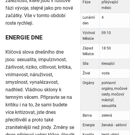
záležitosti, které jsou v růstové
Fáze
přibývající
fázi vývoje, stejně jako pro nové
měsíc
začátky. Vše v tomto období
Lunární
4
roste rychleji.
den
Východ
09:10
ENERGIE DNE
Měsíce
Západ
18:50
Klíčová slova dnešního dne
Měsíce
jsou: sexualita, impulzivnost,
Síla
klesající
žárlivost, riziko, citlivost, kritika,
Živel
voda
vnímavost, náruživost,
smyslnost, vynalézavost,
Orgány
pohlavní
orgány, močové
nadhled. Vládnou sklony k
cesty, močový
temným věcem. Připravte se na
měchýř,
kritiku i na to, že sami budete
sexualita
více kritizovat, jste dnes
Barva
zelená
přecitlivělí a proto také
Energie
ženská - aktivní
zranitelnější než jindy. Změny se
dnes přijímají velmi těžce, člověk
Kvalita
teplý, vlhký,