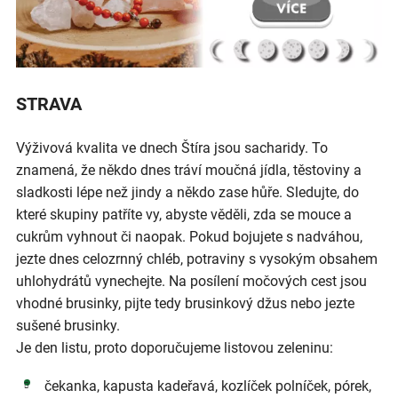
STRAVA
Výživová kvalita ve dnech Štíra jsou sacharidy. To
znamená, že někdo dnes tráví moučná jídla, těstoviny a
sladkosti lépe než jindy a někdo zase hůře. Sledujte, do
které skupiny patříte vy, abyste věděli, zda se mouce a
cukrům vyhnout či naopak. Pokud bojujete s nadváhou,
jezte dnes celozrnný chléb, potraviny s vysokým obsahem
uhlohydrátů vynechejte. Na posílení močových cest jsou
vhodné brusinky, pijte tedy brusinkový džus nebo jezte
sušené brusinky.
Je den listu, proto doporučujeme listovou zeleninu:
čekanka, kapusta kadeřavá, kozlíček polníček, pórek,