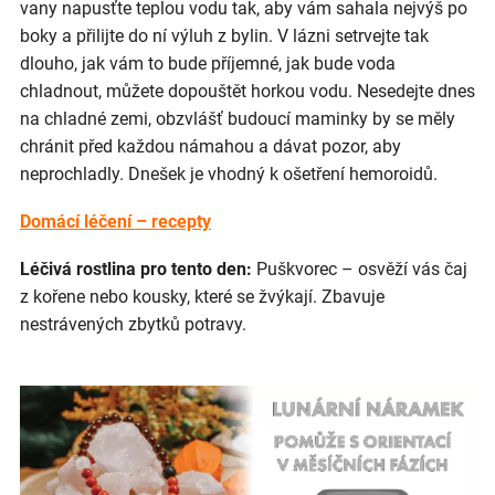
vany napusťte teplou vodu tak, aby vám sahala nejvýš po
boky a přilijte do ní výluh z bylin. V lázni setrvejte tak
dlouho, jak vám to bude příjemné, jak bude voda
chladnout, můžete dopouštět horkou vodu. Nesedejte dnes
na chladné zemi, obzvlášť budoucí maminky by se měly
chránit před každou námahou a dávat pozor, aby
neprochladly. Dnešek je vhodný k ošetření hemoroidů.
Domácí léčení – recepty
Léčivá rostlina pro tento den:
Puškvorec – osvěží vás čaj
z kořene nebo kousky, které se žvýkají. Zbavuje
nestrávených zbytků potravy.