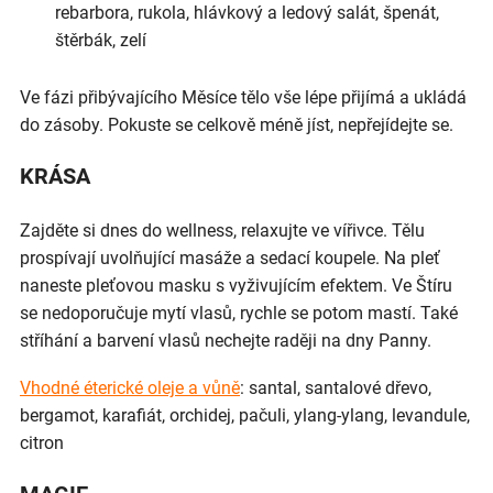
rebarbora, rukola, hlávkový a ledový salát, špenát,
štěrbák, zelí
Ve fázi přibývajícího Měsíce tělo vše lépe přijímá a ukládá
do zásoby. Pokuste se celkově méně jíst, nepřejídejte se.
KRÁSA
Zajděte si dnes do wellness, relaxujte ve vířivce. Tělu
prospívají uvolňující masáže a sedací koupele. Na pleť
naneste pleťovou masku s vyživujícím efektem. Ve Štíru
se nedoporučuje mytí vlasů, rychle se potom mastí. Také
stříhání a barvení vlasů nechejte raději na dny Panny.
Vhodné éterické oleje a vůně
: santal, santalové dřevo,
bergamot, karafiát, orchidej, pačuli, ylang-ylang, levandule,
citron