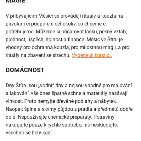
MAGIE
V přibývajícím Měsíci se provádějí rituály a kouzla na
přivolání či podpoření čehokoliv, co chceme či
potřebujeme. Můžeme si přičarovat lásku, pěkný vztah,
plodnost, úspěch, hojnost a finance. Měsíc ve Štíru je
vhodný pro ochranná kouzla, pro milostnou magii, a pro
rituály na zbavení se strachu.
Vyberte si kouzlo..
DOMÁCNOST
Dny Štíra jsou „vodní“ dny a nejsou vhodné pro malování
a lakování, vše dnes špatně schne a materiály nasávají
vlhkost. Proto nemyjte dřevěné podlahy a nábytek.
Naopak špína a skvrny půjdou z prádla a předmětů dobře
dolů. Nepoužívejte chemické preparáty. Potraviny
nakupujte pouze k rychlé spotřebě, nic neskladujte,
všechno se brzy kazí.