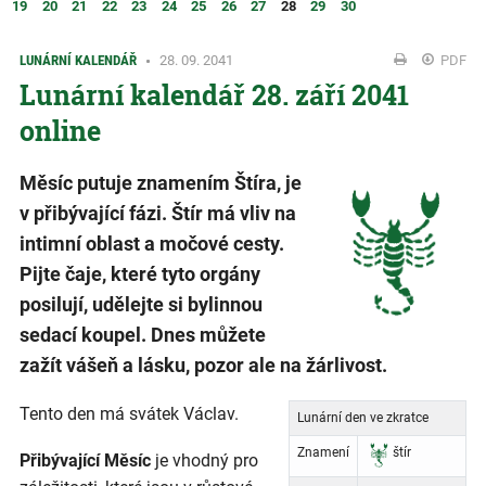
19
20
21
22
23
24
25
26
27
28
29
30
LUNÁRNÍ KALENDÁŘ
28. 09. 2041
PDF
Lunární kalendář 28. září 2041
online
Měsíc putuje znamením Štíra, je
v přibývající fázi. Štír má vliv na
intimní oblast a močové cesty.
Pijte čaje, které tyto orgány
posilují, udělejte si bylinnou
sedací koupel. Dnes můžete
zažít vášeň a lásku, pozor ale na žárlivost.
Tento den má svátek Václav.
Lunární den ve zkratce
Znamení
štír
Přibývající Měsíc
je vhodný pro