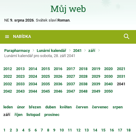
NE
9. srpna 2026
.
Svátek slaví
Roman
.
NABÍDKA
Parapharmacy
Lunární kalendář
2041
září
Lunární kalendář pro sobota, 28. září 2041
2012
2013
2014
2015
2016
2017
2018
2019
2020
2021
2022
2023
2024
2025
2026
2027
2028
2029
2030
2031
2032
2033
2034
2035
2036
2037
2038
2039
2040
2041
2042
2043
2044
2045
2046
2047
2048
2049
2050
leden
únor
březen
duben
květen
červen
červenec
srpen
září
říjen
listopad
prosinec
1
2
3
4
5
6
7
8
9
10
11
12
13
14
15
16
17
18