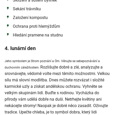
Sklízení a sušení bylinek
Sekání trávníku
Založení kompostu
Ochrana proti hlemýžďům
Hledání pramene na studnu
4. lunární den
Jeho symbolem je Strom poznání a Óm. Věnujte se sebepoznávání a
Rozlišujte dobré a zlé, analyzujte a
duchovním záležitostem.
srovnávejte, vědomě volte mezi těmito možnostmi. Velkou
sílu má slovní modlitba. Dnes můžete rozvázat i složité
karmické uzly a získat andělskou ochranu. Vyhněte se
velkým skupinám lidí. Buďte s rodinou. Vycházka do
přírody vám udělá dobře na duši. Netrhejte květiny ani
nekácejte stromy! Naopak je dobré něco zasadit. Oživujte
tradice. Upečte chleba, je to symbol dobra, který lidi