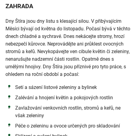
ZAHRADA
Dny Štíra jsou dny listu s klesající silou. V přibývajícím
Měsíci bývají od května do listopadu. Počasí bývá v těchto
dnech chladné a sychravé. Dnes nekácejte stromy, hrozí
nebezpečí kůrovce. Neprovádějte ani průklest ovocných
stromů a keřů. Nevykopávejte ven cibule květin či zeleniny,
nenarušujte nadzemní části rostlin. Opatrně dnes s
umělými hnojivy. Dny Štíra jsou příznivé pro tyto práce, s
ohledem na roční období a počasí:
Setí a sázení listové zeleniny a bylinek
Zalévání a hnojení květin a pokojových rostlin
Zavlažování venkovních rostlin, stromů a keřů, ne
však zeleniny
Péče o zeleninu a ovoce určených pro skladování