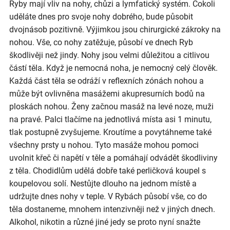
Ryby mají vliv na nohy, chůzi a lymfatický systém. Cokoli
uděláte dnes pro svoje nohy dobrého, bude působit
dvojnásob pozitivně. Výjimkou jsou chirurgické zákroky na
nohou. Vše, co nohy zatěžuje, působí ve dnech Ryb
škodlivěji než jindy. Nohy jsou velmi důležitou a citlivou
částí těla. Když je nemocná noha, je nemocný celý člověk.
Každá část těla se odráží v reflexních zónách nohou a
může být ovlivněna masážemi akupresurních bodů na
ploskách nohou. Ženy začnou masáž na levé noze, muži
na pravé. Palci tlačíme na jednotlivá místa asi 1 minutu,
tlak postupně zvyšujeme. Kroutíme a povytáhneme také
všechny prsty u nohou. Tyto masáže mohou pomoci
uvolnit křeč či napětí v těle a pomáhají odvádět škodliviny
z těla. Chodidlům udělá dobře také perličková koupel s
koupelovou solí. Nestůjte dlouho na jednom místě a
udržujte dnes nohy v teple. V Rybách působí vše, co do
těla dostaneme, mnohem intenzivněji než v jiných dnech.
Alkohol, nikotin a různé jiné jedy se proto nyní snažte