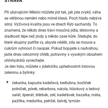
STRAVA
Při ubývajícím Měsíci můžete jíst tak, jak jste zvyklí, váha
se většinou nemění nebo mírně klesá. Pocit hladu nebývá
silný. Výživová kvalita jsou ve dnech Ryb sacharidy. To
znamená, že někdo dnes tráví moučná jídla, těstoviny a
sladkosti lépe než jindy a někdo zase hůře. Sledujte, do
které skupiny patříte vy, abyste věděli, zda se mouce a
cukrům vyhnout či naopak. Pokud bojujete s nadváhou,
jezte dnes celozrnný chléb, potraviny s vysokým obsahem
uhlohydrátů vynechejte.
Je den listu, můžete v jídelníčku upřednostnit listovou
zeleninu a bylinky:
čekanka, kapusta kadeřavá, kedlubna, kozlíček
polníček, pórek, rebarbora, rukola, hlávkový a ledový
salát, špenát, štěrbák, zelí, kadeřávek, bazalka, máta,
pažitka, meduňka, petržel, šalvěj, tymián