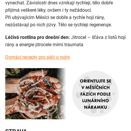
vynechat. Závislosti dnes vznikají rychleji, tělo dobře
přijímá veškeré léky, ovšem i ty nežádoucí.
Při ubývajícím Měsíci se dobře a rychle hojí rány,
nezůstávají po nich jizvy. Tělo se rychleji regeneruje.
Léčivá rostlina pro dnešní den:
Jitrocel – šťáva z listů hojí
rány a energie jitrocele mírní traumata
Domácí recepty pro péči o nohy