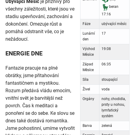
Ubývající Měsíc
je příznivý pro
beran
všechny záležitosti, které jsou ve
17:16
stadiu upevňování, zachování a
dokončení. Omezuje růst a
Fáze
ubývající měsíc
pomáhá odstranit vše, co je
Lunární
17
nežádoucí.
den
Východ
19:08
ENERGIE DNE
Měsíce
Západ
06:35
Fantazie pracuje na plné
Měsíce
obrátky, jsme přitahování
Síla
stoupající
fantastičnem a mystikou.
Živel
voda
Rozum předává vládu emocím,
vnitřní svět je barvitější než
Orgány
nohy, chodidla,
prsty u nohou,
povrch. Čas k meditaci a
lymfatický
ponoření se do sebe. Ke slovu se
systém
dnes také dostává romantika.
Barva
zelená
Jsme pohostinní, umíme vytvořit