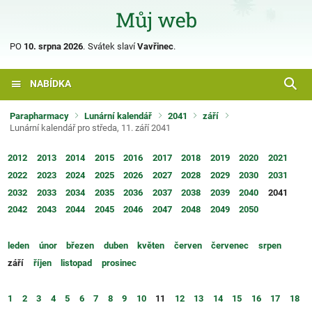
PO
10. srpna 2026
.
Svátek slaví
Vavřinec
.
NABÍDKA
Parapharmacy
Lunární kalendář
2041
září
Lunární kalendář pro středa, 11. září 2041
2012
2013
2014
2015
2016
2017
2018
2019
2020
2021
2022
2023
2024
2025
2026
2027
2028
2029
2030
2031
2032
2033
2034
2035
2036
2037
2038
2039
2040
2041
2042
2043
2044
2045
2046
2047
2048
2049
2050
leden
únor
březen
duben
květen
červen
červenec
srpen
září
říjen
listopad
prosinec
1
2
3
4
5
6
7
8
9
10
11
12
13
14
15
16
17
18