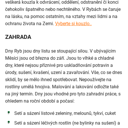
veškerá kouzla k odvrácení, oddělení, odstranění či konci
čehokoliv špatného nebo nechtěného. V Rybách se čaruje
na lásku, na pomoc ostatním, na vztahy mezi lidmi a na
ochranu života na Zemi.
Vyberte si kouzlo..
ZAHRADA
Dny Ryb jsou dny listu se stoupající silou. V ubývajícím
Měsíci jsou od března do září. Jsou to vlhké a chladné
dny, které nejsou příznivé pro uskladňování potravin a
úrody, sušení, kvašení, uzení a zavařování. Vše, co se dnes
sklidí, by se mělo ihned spotřebovat. Nepoužívejte na
rostliny umělá hnojiva. Malování a lakování odložte také
na jiný termín. Dny jsou vhodné pro tyto zahradní práce, s
ohledem na roční období a počasí:
Setí a sázení listové zeleniny, melounů, tykví, cuket
Setí a sázení léčivých rostlin (ne bylinky na sušení) a