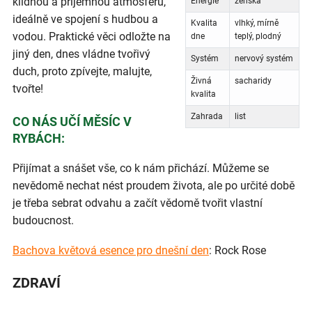
klidnou a příjemnou atmosféru,
Energie
ženská
ideálně ve spojení s hudbou a
Kvalita
vlhký, mírně
vodou. Praktické věci odložte na
dne
teplý, plodný
jiný den, dnes vládne tvořivý
Systém
nervový systém
duch, proto zpívejte, malujte,
Živná
sacharidy
tvořte!
kvalita
Zahrada
list
CO NÁS UČÍ MĚSÍC V
RYBÁCH:
Přijímat a snášet vše, co k nám přichází. Můžeme se
nevědomě nechat nést proudem života, ale po určité době
je třeba sebrat odvahu a začít vědomě tvořit vlastní
budoucnost.
Bachova květová esence pro dnešní den
: Rock Rose
ZDRAVÍ