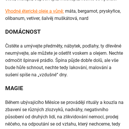
Vhodné éterické oleje a vůně:
máta, bergamot, pryskyřice,
olibanum, vetiver, šalvěj muškátová, nard
DOMÁCNOST
Čistěte a umývejte předměty, nábytek, podlahy, ty dřevěné
neumývejte, ale můžete je ošetřit voskem a olejem. Nechte
odmočit špinavé prádlo. Špína půjde dobře dolů, ale vše
bude hůře schnout, nechte tedy lakování, malování a
sušení spíše na „vzdušné“ dny.
MAGIE
Během ubývajícího Měsíce se provádějí rituály a kouzla na
zbavení se různých zlozvyků, nadváhy, negativního
působení od druhých lidí, na zlikvidování nemocí, prodej
něčeho, na odpoutání se od vztahu, který nechceme, tedy