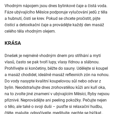
Vhodným nápojem jsou dnes bylinkové čaje a čistá voda.
Fáze ubývajícího Měsíce podporuje vylučování jedů z těla
a hubnutí, čistí se krev. Pokud se chcete pročistit, pijte
čistící a detoxikační čaje a provádějte každý den masáž
celého těla vhodným olejem.
KRÁSA
Dnešek je nejméně vhodným dnem pro stříhání a mytí
vlasů, často se pak tvoří lupy, vlasy řídnou a slábnou.
Prohřívejte si končetiny, běžte do sauny. Udělejte si koupel
a masáž chodidel, ideálně masáž reflexních zón na nohou.
Do vody nasypte kvalitní koupelovou sůl nebo odvar z
bylin. Neodstraňujte dnes zrohovatělou kůži ani kuří oka,
na to zvolte jiné znamení v ubývajícím Měsíci, Ryby nejsou
příznivé. Neprovádějte ani peeling pokožky. Pečujte nejen
o tělo, ale také o svoji duši – pusťte si relaxační hudbu,
čtěte, malujte, odpočívejte, meditujte, nechte se hýčkat..