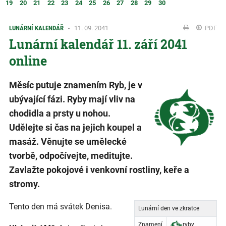
19
20
21
22
23
24
25
26
27
28
29
30
LUNÁRNÍ KALENDÁŘ
11. 09. 2041
PDF
Lunární kalendář 11. září 2041
online
Měsíc putuje znamením Ryb, je v
ubývající fázi. Ryby mají vliv na
chodidla a prsty u nohou.
Udělejte si čas na jejich koupel a
masáž. Věnujte se umělecké
tvorbě, odpočívejte, meditujte.
Zavlažte pokojové i venkovní rostliny, keře a
stromy.
Tento den má svátek Denisa.
Lunární den ve zkratce
Znamení
ryby