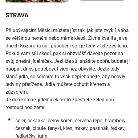
STRAVA
Při ubývajícím Měsíci můžete jíst tak, jak jste zvyklí, váha
se většinou nemění nebo mírně klesá. Živná kvalita je ve
dnech Kozoroha sůl, působení soli je tedy v těle zesíleno.
Pokud vám sůl škodí, pak si obzvlášť dávejte pozor na
svůj dnešní jídelníček. Jestliže sůl snášíte dobře, budete jí
naopak dnes potřebovat více než obvykle. Jezte tedy
slaná jídla, se solením to však nepřehánějte, aby nebyly
ledviny přetížené. Jídla můžete ochutit křenem a
zázvorem.
Je den kořene, jídelníček proto zpestřete zeleninou
rostoucí pod zemí:
celer, čekanka, černý kořen, červená řepa, brambory,
česnek, cibule, fenykl, křen, mrkev, pastinák, ředkev,
ředkvičky, tuřín