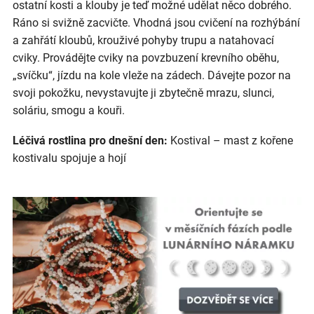
ostatní kosti a klouby je teď možné udělat něco dobrého.
Ráno si svižně zacvičte. Vhodná jsou cvičení na rozhýbání
a zahřátí kloubů, krouživé pohyby trupu a natahovací
cviky. Provádějte cviky na povzbuzení krevního oběhu,
„svíčku“, jízdu na kole vleže na zádech. Dávejte pozor na
svoji pokožku, nevystavujte ji zbytečně mrazu, slunci,
soláriu, smogu a kouři.
Léčivá rostlina pro dnešní den:
Kostival – mast z kořene
kostivalu spojuje a hojí