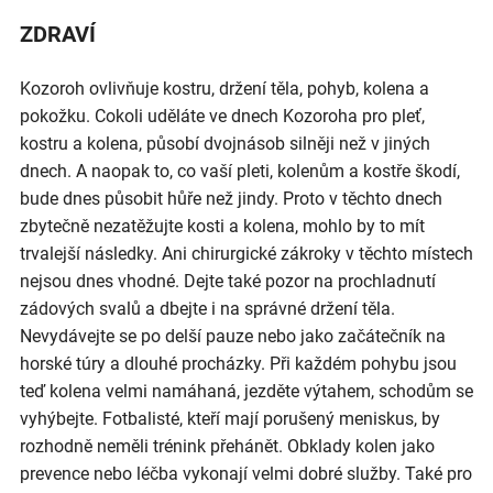
ZDRAVÍ
Kozoroh ovlivňuje kostru, držení těla, pohyb, kolena a
pokožku. Cokoli uděláte ve dnech Kozoroha pro pleť,
kostru a kolena, působí dvojnásob silněji než v jiných
dnech. A naopak to, co vaší pleti, kolenům a kostře škodí,
bude dnes působit hůře než jindy. Proto v těchto dnech
zbytečně nezatěžujte kosti a kolena, mohlo by to mít
trvalejší následky. Ani chirurgické zákroky v těchto místech
nejsou dnes vhodné. Dejte také pozor na prochladnutí
zádových svalů a dbejte i na správné držení těla.
Nevydávejte se po delší pauze nebo jako začátečník na
horské túry a dlouhé procházky. Při každém pohybu jsou
teď kolena velmi namáhaná, jezděte výtahem, schodům se
vyhýbejte. Fotbalisté, kteří mají porušený meniskus, by
rozhodně neměli trénink přehánět. Obklady kolen jako
prevence nebo léčba vykonají velmi dobré služby. Také pro