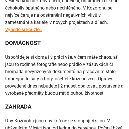
veškerá kouzla k odvrácení, oddělení, odstranění či konci
čehokoliv špatného nebo nechtěného. V Kozorohu se
nejvíce čaruje na odstranění negativních vlivů v
zaměstnání a kariéře, v nových projektech a dílech.
Vyberte si kouzlo..
DOMÁCNOST
Uspořádejte si doma i v práci vše, v čem máte chaos, ať
jsou to rodinné fotografie nebo prádlo v zásuvkách či
hromada nevyřízených dokumentů na pracovním stole.
Impregnujte šaty a boty, ošetřete kožené věci. Opravy
provedené dnes nebudete již muset opakovat, postavené a
vyrobené předměty budou mít dlouhou životnost.
ZAHRADA
Dny Kozoroha jsou dny kořene se stoupající silou. V
ubývajícím Měsíci jsou od ledna do července. Počasí bývá