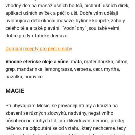
vhodný den na masáž ušních boltců, píchnutí ušních dírek,
aplikaci ušních svíček a péči o uši. Dobře vám udělají
uvolňující a detoxikační masáže, bylinné koupele, zábaly
celého těla a také plavání. "Vodní dny" jsou také velmi
dobré pro lymfatické drenáže.
Domácí recepty pro péči o nohy
Vhodné éterické oleje a vůně
: máta, mateřídouška, citron,
grep, mandarinka, lemongrasss, verbena, cedr, myrtha,
bazalka, borovice
MAGIE
Při ubývajícím Měsíci se provádějí rituály a kouzla na
zbavení se různých zlozvyků, nadváhy, negativního
působení od druhých lidí, na zlikvidování nemocí, prodej
něčeho, na odpoutání se od vztahu, který nechceme, tedy