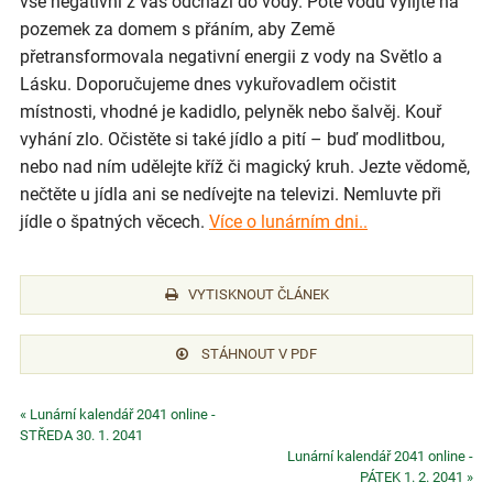
vše negativní z vás odchází do vody. Poté vodu vylijte na
pozemek za domem s přáním, aby Země
přetransformovala negativní energii z vody na Světlo a
Lásku. Doporučujeme dnes vykuřovadlem očistit
místnosti, vhodné je kadidlo, pelyněk nebo šalvěj. Kouř
vyhání zlo. Očistěte si také jídlo a pití – buď modlitbou,
nebo nad ním udělejte kříž či magický kruh. Jezte vědomě,
nečtěte u jídla ani se nedívejte na televizi. Nemluvte při
jídle o špatných věcech.
Více o lunárním dni..
VYTISKNOUT ČLÁNEK
STÁHNOUT V PDF
« Lunární kalendář 2041 online -
STŘEDA 30. 1. 2041
Lunární kalendář 2041 online -
PÁTEK 1. 2. 2041 »