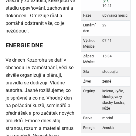
všechny záležitosti, které jsou ve
10:41
stadiu upevňování, zachování a
dokončení. Omezuje růst a
Fáze
ubývající měsíc
pomáhá odstranit vše, co je
Lunární
29
nežádoucí.
den
Východ
07:41
ENERGIE DNE
Měsíce
Západ
15:34
Ve dnech Kozoroha se daří v
Měsíce
obchodu i v zaměstnání, věci se
Síla
stoupající
skvěle organizují a plánují,
Živel
země
pravidla se dodržují. Vládne
autorita. Jasně rozlišujeme, co
Orgány
kolena, kyčle,
klouby, vazy,
je správné a co ne. Vhodný den
šlachy, kostra,
na pořádání kurzů, seminářů a
kůže
přednášek a pro začátek nových
Barva
modrá
projektů. Emoce dnes stojí
stranou, rozum a materialismus
Energie
ženská
je v popředí. Nenechte se