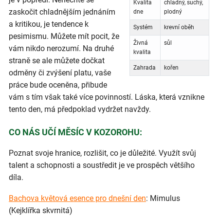
Kvalita
chladný, suchý,
zaskočit chladnějším jednáním
dne
plodný
a kritikou, je tendence k
Systém
krevní oběh
pesimismu. Můžete mít pocit, že
Živná
sůl
vám nikdo nerozumí. Na druhé
kvalita
straně se ale můžete dočkat
Zahrada
kořen
odměny či zvýšení platu, vaše
práce bude oceněna, přibude
vám s tím však také více povinností. Láska, která vznikne
tento den, má předpoklad vydržet navždy.
CO NÁS UČÍ MĚSÍC V KOZOROHU:
Poznat svoje hranice, rozlišit, co je důležité. Využít svůj
talent a schopnosti a soustředit je ve prospěch většího
díla.
Bachova květová esence pro dnešní den
: Mimulus
(Kejklířka skvrnitá)