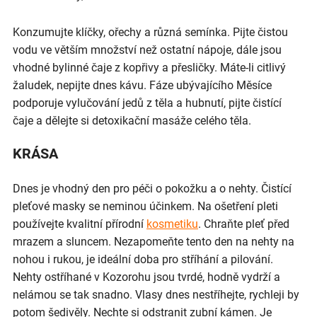
Konzumujte klíčky, ořechy a různá semínka. Pijte čistou
vodu ve větším množství než ostatní nápoje, dále jsou
vhodné bylinné čaje z kopřivy a přesličky. Máte-li citlivý
žaludek, nepijte dnes kávu. Fáze ubývajícího Měsíce
podporuje vylučování jedů z těla a hubnutí, pijte čistící
čaje a dělejte si detoxikační masáže celého těla.
KRÁSA
Dnes je vhodný den pro péči o pokožku a o nehty. Čistící
pleťové masky se neminou účinkem. Na ošetření pleti
používejte kvalitní přírodní
kosmetiku
. Chraňte pleť před
mrazem a sluncem. Nezapomeňte tento den na nehty na
nohou i rukou, je ideální doba pro stříhání a pilování.
Nehty ostříhané v Kozorohu jsou tvrdé, hodně vydrží a
nelámou se tak snadno. Vlasy dnes nestříhejte, rychleji by
potom šedivěly. Nechte si odstranit zubní kámen. Je