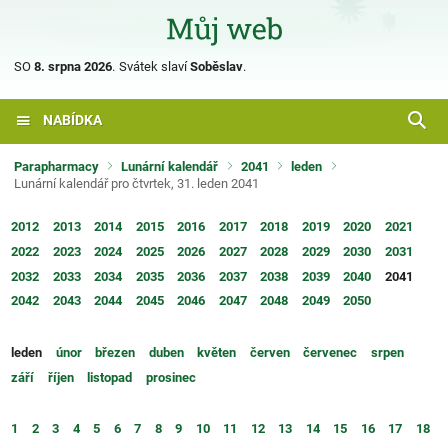
SO
8. srpna 2026
.
Svátek slaví
Soběslav
.
NABÍDKA
Parapharmacy
Lunární kalendář
2041
leden
Lunární kalendář pro čtvrtek, 31. leden 2041
2012
2013
2014
2015
2016
2017
2018
2019
2020
2021
2022
2023
2024
2025
2026
2027
2028
2029
2030
2031
2032
2033
2034
2035
2036
2037
2038
2039
2040
2041
2042
2043
2044
2045
2046
2047
2048
2049
2050
leden
únor
březen
duben
květen
červen
červenec
srpen
září
říjen
listopad
prosinec
1
2
3
4
5
6
7
8
9
10
11
12
13
14
15
16
17
18