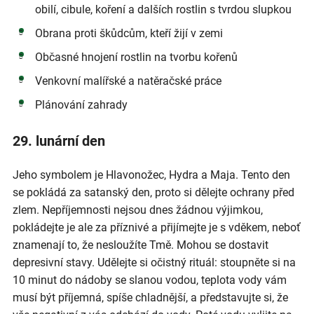
obilí, cibule, koření a dalších rostlin s tvrdou slupkou
Obrana proti škůdcům, kteří žijí v zemi
Občasné hnojení rostlin na tvorbu kořenů
Venkovní malířské a natěračské práce
Plánování zahrady
29. lunární den
Jeho symbolem je Hlavonožec, Hydra a Maja. Tento den
se pokládá za satanský den, proto si dělejte ochrany před
zlem. Nepříjemnosti nejsou dnes žádnou výjimkou,
pokládejte je ale za příznivé a přijímejte je s vděkem, neboť
znamenají to, že nesloužíte Tmě. Mohou se dostavit
depresivní stavy. Udělejte si očistný rituál: stoupněte si na
10 minut do nádoby se slanou vodou, teplota vody vám
musí být příjemná, spíše chladnější, a představujte si, že