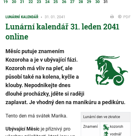
19
20
21
22
23
24
25
26
27
28
29
30
31
LUNÁRNÍ KALENDÁŘ
31. 01. 2041
PDF
Lunární kalendář 31. leden 2041
online
Měsíc putuje znamením
Kozoroha a je v ubývající fázi.
Kozoroh má vliv na pleť, ale
působí také na kolena, kyčle a
klouby. Nepodnikejte dnes
dlouhé procházky, jděte si raději
zaplavat. Je vhodný den na manikúru a pedikúru.
Tento den má svátek Marika.
Lunární den ve zkratce
Znamení
kozoroh
Ubývající Měsíc
je příznivý pro
vodnář