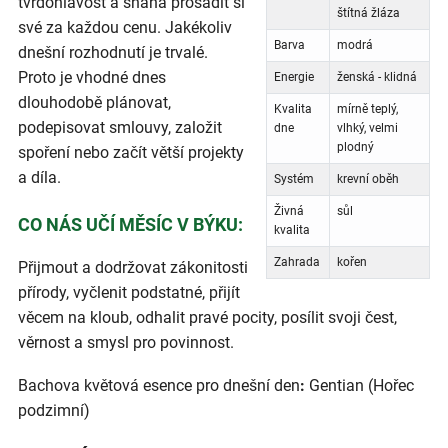
tvrdohlavost a snaha prosadit si
štítná žláza
své za každou cenu. Jakékoliv
Barva
modrá
dnešní rozhodnutí je trvalé.
Proto je vhodné dnes
Energie
ženská - klidná
dlouhodobě plánovat,
Kvalita
mírně teplý,
podepisovat smlouvy, založit
dne
vlhký, velmi
plodný
spoření nebo začít větší projekty
a díla.
Systém
krevní oběh
Živná
sůl
CO NÁS UČÍ MĚSÍC V BÝKU:
kvalita
Zahrada
kořen
Přijmout a dodržovat zákonitosti
přírody, vyčlenit podstatné, přijít
věcem na kloub, odhalit pravé pocity, posílit svoji čest,
věrnost a smysl pro povinnost.
Bachova květová esence pro dnešní den
:
Gentian (Hořec
podzimní)