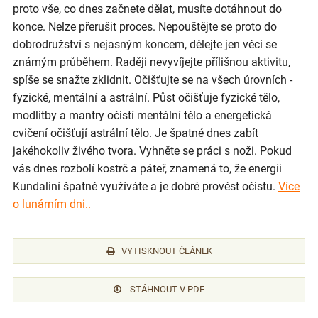
proto vše, co dnes začnete dělat, musíte dotáhnout do
konce. Nelze přerušit proces. Nepouštějte se proto do
dobrodružství s nejasným koncem, dělejte jen věci se
známým průběhem. Raději nevyvíjejte přílišnou aktivitu,
spíše se snažte zklidnit. Očišťujte se na všech úrovních -
fyzické, mentální a astrální. Půst očišťuje fyzické tělo,
modlitby a mantry očistí mentální tělo a energetická
cvičení očišťují astrální tělo. Je špatné dnes zabít
jakéhokoliv živého tvora. Vyhněte se práci s noži. Pokud
vás dnes rozbolí kostrč a páteř, znamená to, že energii
Kundaliní špatně využíváte a je dobré provést očistu.
Více
o lunárním dni..
VYTISKNOUT ČLÁNEK
STÁHNOUT V PDF