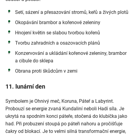
Setí, sázení a přesazování stromů, keřů a živých plotů
Okopávání brambor a kořenové zeleniny
Hnojení květin se slabou tvorbou kořenů
Tvorbu zahradních a osazovacích plánů
Konzervování a ukládání kořenové zeleniny, brambor
a cibule do sklepa
Obrana proti škůdcům v zemi
11. lunární den
Symbolem je Ohnivý meč, Koruna, Páteř a Labyrint.
Probouzí se energie zvaná Kundaliní neboli Hadí síla. Je
ukrytá na spodním konci páteře, stočená do klubíčka jako
had. Při probuzení stoupá po páteři nahoru a pročišťuje
čakry od blokací. Je to velmi silná transformační energie,