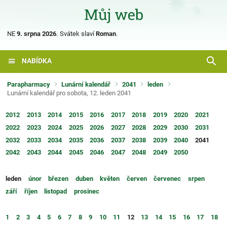
NE
9. srpna 2026
.
Svátek slaví
Roman
.
NABÍDKA
Parapharmacy
Lunární kalendář
2041
leden
Lunární kalendář pro sobota, 12. leden 2041
2012
2013
2014
2015
2016
2017
2018
2019
2020
2021
2022
2023
2024
2025
2026
2027
2028
2029
2030
2031
2032
2033
2034
2035
2036
2037
2038
2039
2040
2041
2042
2043
2044
2045
2046
2047
2048
2049
2050
leden
únor
březen
duben
květen
červen
červenec
srpen
září
říjen
listopad
prosinec
1
2
3
4
5
6
7
8
9
10
11
12
13
14
15
16
17
18