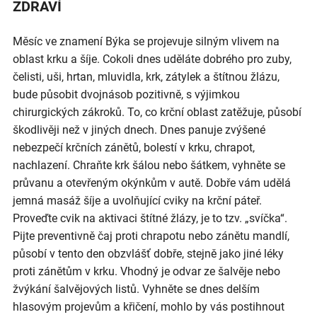
ZDRAVÍ
Měsíc ve znamení Býka se projevuje silným vlivem na
oblast krku a šíje. Cokoli dnes uděláte dobrého pro zuby,
čelisti, uši, hrtan, mluvidla, krk, zátylek a štítnou žlázu,
bude působit dvojnásob pozitivně, s výjimkou
chirurgických zákroků. To, co krční oblast zatěžuje, působí
škodlivěji než v jiných dnech. Dnes panuje zvýšené
nebezpečí krčních zánětů, bolestí v krku, chrapot,
nachlazení. Chraňte krk šálou nebo šátkem, vyhněte se
průvanu a otevřeným okýnkům v autě. Dobře vám udělá
jemná masáž šíje a uvolňující cviky na krční páteř.
Proveďte cvik na aktivaci štítné žlázy, je to tzv. „svíčka“.
Pijte preventivně čaj proti chrapotu nebo zánětu mandlí,
působí v tento den obzvlášť dobře, stejně jako jiné léky
proti zánětům v krku. Vhodný je odvar ze šalvěje nebo
žvýkání šalvějových listů. Vyhněte se dnes delším
hlasovým projevům a křičení, mohlo by vás postihnout