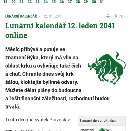
19
20
21
22
23
24
25
26
27
28
29
30
31
LUNÁRNÍ KALENDÁŘ
12. 01. 2041
PDF
Lunární kalendář 12. leden 2041
online
Měsíc přibývá a putuje ve
znamení Býka, který má vliv na
oblast krku a ovlivňuje také čich
a chuť. Chraňte dnes svůj krk
šálou, kloktejte bylinné odvary.
Můžete dělat plány do budoucna
a řešit finanční záležitosti, rozhodnutí budou
trvalá.
Tento den má svátek Pravoslav.
Lunární den ve zkratce
Znamení
býk