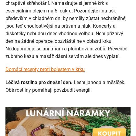
chraptivé skřehotání. Namasírujte si jemně krk s
esenciálním olejem na 5. čakru. Pozor dejte i na uši,
především v chladném dni by neměly zůstat nechráněné,
jsou teď choulostivější na průvan a hluk. Koncerty a
diskotéky nebudou dnes vhodnou volbou. Není příznivý
den na žádné operace, obzvláště ne v oblasti krku.
Nedoporučuje se ani trhání a plombování zubů. Prevence
zubního kazu a masáž dásní se vám ale dnes vyplatí.
Domácí recepty proti bolestem v krku
Léčivá rostlina pro dnešní den:
Lesní jahoda a měsíček.
Obě rostliny pomáhají povzbudit energii.