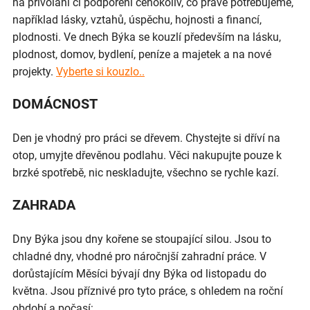
na přivolání či podpoření čehokoliv, co právě potřebujeme,
například lásky, vztahů, úspěchu, hojnosti a financí,
plodnosti. Ve dnech Býka se kouzlí především na lásku,
plodnost, domov, bydlení, peníze a majetek a na nové
projekty.
Vyberte si kouzlo..
DOMÁCNOST
Den je vhodný pro práci se dřevem. Chystejte si dříví na
otop, umyjte dřevěnou podlahu. Věci nakupujte pouze k
brzké spotřebě, nic neskladujte, všechno se rychle kazí.
ZAHRADA
Dny Býka jsou dny kořene se stoupající silou. Jsou to
chladné dny, vhodné pro náročnjší zahradní práce. V
dorůstajícím Měsíci bývají dny Býka od listopadu do
května. Jsou příznivé pro tyto práce, s ohledem na roční
období a počasí: