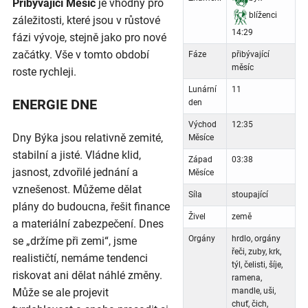
Přibývající Měsíc
je vhodný pro
blíženci
záležitosti, které jsou v růstové
14:29
fázi vývoje, stejně jako pro nové
začátky. Vše v tomto období
Fáze
přibývající
měsíc
roste rychleji.
Lunární
11
ENERGIE DNE
den
Východ
12:35
Dny Býka jsou relativně zemité,
Měsíce
stabilní a jisté. Vládne klid,
Západ
03:38
jasnost, zdvořilé jednání a
Měsíce
vznešenost. Můžeme dělat
Síla
stoupající
plány do budoucna, řešit finance
Živel
země
a materiální zabezpečení. Dnes
Orgány
hrdlo, orgány
se „držíme při zemi“, jsme
řeči, zuby, krk,
realističtí, nemáme tendenci
týl, čelisti, šíje,
riskovat ani dělat náhlé změny.
ramena,
Může se ale projevit
mandle, uši,
chuť, čich,