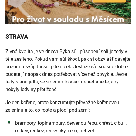
STRAVA
Živná kvalita je ve dnech Býka sůl, působení soli je tedy v
těle zesíleno. Pokud vám sůl škodí, pak si obzvlášť dávejte
pozor na svůj dnešní jídelníček. Jestliže sůl snášíte dobře,
budete jí naopak dnes potřebovat více než obvykle. Jezte
tedy slaná jídla, se solením to však nepřehánějte, aby
nebyly ledviny přetížené.
Je den kořene, proto konzumujte převážně kořenovou
zeleninu a to, co roste a plodí pod zemí:
brambory, topinambury, červenou řepu, chřest, cibuli,
mrkev, ředkev, ředkvičky, celer, petržel