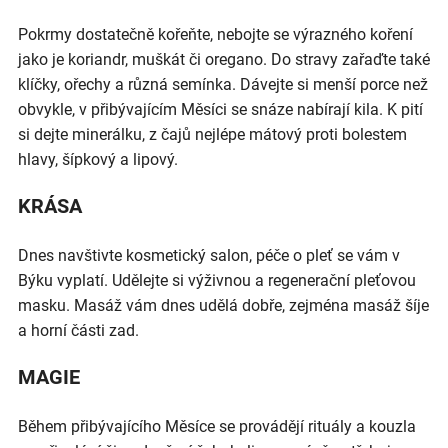
Pokrmy dostatečně kořeňte, nebojte se výrazného koření
jako je koriandr, muškát či oregano. Do stravy zařaďte také
klíčky, ořechy a různá semínka. Dávejte si menší porce než
obvykle, v přibývajícím Měsíci se snáze nabírají kila. K pití
si dejte minerálku, z čajů nejlépe mátový proti bolestem
hlavy, šípkový a lipový.
KRÁSA
Dnes navštivte kosmetický salon, péče o pleť se vám v
Býku vyplatí. Udělejte si výživnou a regenerační pleťovou
masku. Masáž vám dnes udělá dobře, zejména masáž šíje
a horní části zad.
MAGIE
Během přibývajícího Měsíce se provádějí rituály a kouzla