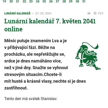
19
20
21
22
23
24
25
26
27
28
29
30
31
LUNÁRNÍ KALENDÁŘ
07. 05. 2041
PDF
Lunární kalendář 7. květen 2041
online
Měsíc putuje znamením Lva a je
v přibývající fázi. Běžte na
procházku, ale nepřetěžujte se,
srdce je dnes namáháno více,
než v jiné dny. Snažte se vyhnout
stresovým situacím.Chcete-li
mít husté a krásné vlasy, nechte si je dnes
zastřihnout.
Tento den má svátek Stanislav.