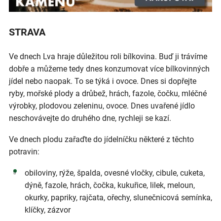
STRAVA
Ve dnech Lva hraje důležitou roli bílkovina. Buď ji trávíme
dobře a můžeme tedy dnes konzumovat více bílkovinných
jídel nebo naopak. To se týká i ovoce. Dnes si dopřejte
ryby, mořské plody a drůbež, hrách, fazole, čočku, mléčné
výrobky, plodovou zeleninu, ovoce. Dnes uvařené jídlo
neschovávejte do druhého dne, rychleji se kazí.
Ve dnech plodu zařaďte do jídelníčku některé z těchto
potravin:
obiloviny, rýže, špalda, ovesné vločky, cibule, cuketa,
dýně, fazole, hrách, čočka, kukuřice, lilek, meloun,
okurky, papriky, rajčata, ořechy, slunečnicová semínka,
klíčky, zázvor