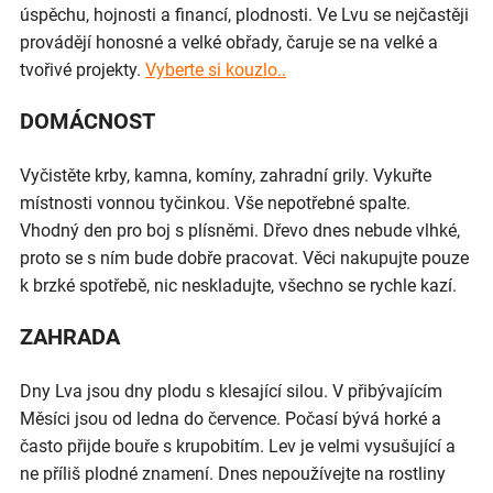
úspěchu, hojnosti a financí, plodnosti. Ve Lvu se nejčastěji
provádějí honosné a velké obřady, čaruje se na velké a
tvořivé projekty.
Vyberte si kouzlo..
DOMÁCNOST
Vyčistěte krby, kamna, komíny, zahradní grily. Vykuřte
místnosti vonnou tyčinkou. Vše nepotřebné spalte.
Vhodný den pro boj s plísněmi. Dřevo dnes nebude vlhké,
proto se s ním bude dobře pracovat. Věci nakupujte pouze
k brzké spotřebě, nic neskladujte, všechno se rychle kazí.
ZAHRADA
Dny Lva jsou dny plodu s klesající silou. V přibývajícím
Měsíci jsou od ledna do července. Počasí bývá horké a
často přijde bouře s krupobitím. Lev je velmi vysušující a
ne příliš plodné znamení. Dnes nepoužívejte na rostliny