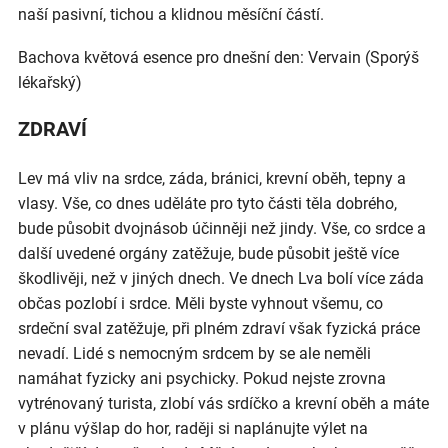
naší pasivní, tichou a klidnou měsíční částí.
Bachova květová esence pro dnešní den: Vervain (Sporýš
lékařský)
ZDRAVÍ
Lev má vliv na srdce, záda, bránici, krevní oběh, tepny a
vlasy. Vše, co dnes uděláte pro tyto části těla dobrého,
bude působit dvojnásob účinněji než jindy. Vše, co srdce a
další uvedené orgány zatěžuje, bude působit ještě více
škodlivěji, než v jiných dnech. Ve dnech Lva bolí více záda
občas pozlobí i srdce. Měli byste vyhnout všemu, co
srdeční sval zatěžuje, při plném zdraví však fyzická práce
nevadí. Lidé s nemocným srdcem by se ale neměli
namáhat fyzicky ani psychicky. Pokud nejste zrovna
vytrénovaný turista, zlobí vás srdíčko a krevní oběh a máte
v plánu výšlap do hor, raději si naplánujte výlet na