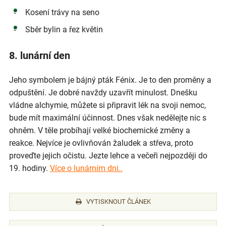
Kosení trávy na seno
Sběr bylin a řez květin
8. lunární den
Jeho symbolem je bájný pták Fénix. Je to den proměny a
odpuštění. Je dobré navždy uzavřít minulost. Dnešku
vládne alchymie, můžete si připravit lék na svoji nemoc,
bude mít maximální účinnost. Dnes však nedělejte nic s
ohněm. V těle probíhají velké biochemické změny a
reakce. Nejvíce je ovlivňován žaludek a střeva, proto
proveďte jejich očistu. Jezte lehce a večeři nejpozději do
19. hodiny.
Více o lunárním dni..
VYTISKNOUT ČLÁNEK