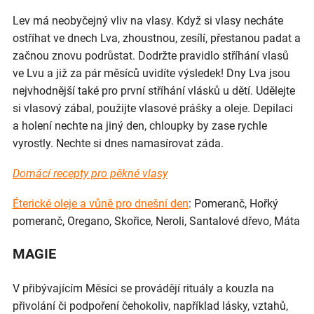
Lev má neobyčejný vliv na vlasy. Když si vlasy necháte
ostříhat ve dnech Lva, zhoustnou, zesílí, přestanou padat a
začnou znovu podrůstat. Dodržte pravidlo stříhání vlasů
ve Lvu a již za pár měsíců uvidíte výsledek! Dny Lva jsou
nejvhodnější také pro první stříhání vlásků u dětí. Udělejte
si vlasový zábal, použijte vlasové prášky a oleje. Depilaci
a holení nechte na jiný den, chloupky by zase rychle
vyrostly. Nechte si dnes namasírovat záda.
Domácí recepty pro pěkné vlasy
Éterické oleje a vůně pro dnešní den
: Pomeranč, Hořký
pomeranč, Oregano, Skořice, Neroli, Santalové dřevo, Máta
MAGIE
V přibývajícím Měsíci se provádějí rituály a kouzla na
přivolání či podpoření čehokoliv, například lásky, vztahů,