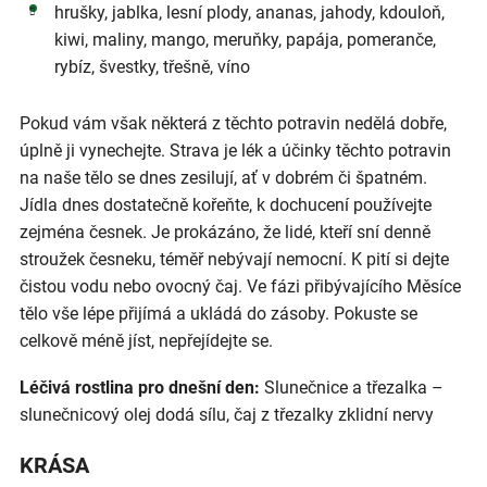
hrušky, jablka, lesní plody, ananas, jahody, kdouloň,
kiwi, maliny, mango, meruňky, papája, pomeranče,
rybíz, švestky, třešně, víno
Pokud vám však některá z těchto potravin nedělá dobře,
úplně ji vynechejte. Strava je lék a účinky těchto potravin
na naše tělo se dnes zesilují, ať v dobrém či špatném.
Jídla dnes dostatečně kořeňte, k dochucení používejte
zejména česnek. Je prokázáno, že lidé, kteří sní denně
stroužek česneku, téměř nebývají nemocní. K pití si dejte
čistou vodu nebo ovocný čaj. Ve fázi přibývajícího Měsíce
tělo vše lépe přijímá a ukládá do zásoby. Pokuste se
celkově méně jíst, nepřejídejte se.
Léčivá rostlina pro dnešní den:
Slunečnice a třezalka –
slunečnicový olej dodá sílu, čaj z třezalky zklidní nervy
KRÁSA