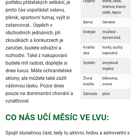
Orgány
srdce, záda,
potřebu přátelských setkání, je
bránice, krevní
proto čas uspořádat oslavu,
oběh, tepny
piknik, sportovní turnaj, vyjít si
Barva
červená
zatancovat.. Úspěch v
obchodních jednáních, při
Energie
mužská -
dynamická
zkouškách a konkurzech je
zaručen, budete odvážní a
Kvalita
horký, suchý,
dne
neplodný
rozhodní. Také z nakupování
budete mít radost, dopřejte si
Systém
smyslové
orgány
dnes luxus. Máte ochranitelské
sklony, ale můžete také zažít
Živná
bílkovina,
kvalita
ovoce
vášnivou lásku. Pozor dnes
pouze na dominantní chování a
Zahrada
plod
vznětlivost.
CO NÁS UČÍ MĚSÍC VE LVU:
Spojit slunečnou část, tedy tu aktivní, hrdou a extrovertní s