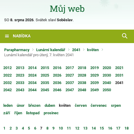
SO
8. srpna 2026
.
Svátek slaví
Soběslav
.
NABÍDKA
Parapharmacy
Lunární kalendář
2041
květen
Lunární kalendář pro úterý, 7. květen 2041
2012
2013
2014
2015
2016
2017
2018
2019
2020
2021
2022
2023
2024
2025
2026
2027
2028
2029
2030
2031
2032
2033
2034
2035
2036
2037
2038
2039
2040
2041
2042
2043
2044
2045
2046
2047
2048
2049
2050
leden
únor
březen
duben
květen
červen
červenec
srpen
září
říjen
listopad
prosinec
1
2
3
4
5
6
7
8
9
10
11
12
13
14
15
16
17
18