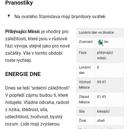
Pranostiky
Na svatého Stanislava mají brambory svátek.
Přibývající Měsíc
je vhodný pro
Lunární den ve zkratce
záležitosti, které jsou v růstové
Znamení
lev
fázi vývoje, stejně jako pro nové
začátky. Vše v tomto období
Fáze
přibývající
měsíc
roste rychleji.
Lunární
8
ENERGIE DNE
den
Východ
09:47
Dnes se řeší "srdeční záležitosti".
Měsíce
V popředí zájmu budou ti, které
Západ
01:43
milujete. Vládne odvaha, radost
Měsíce
z rizika, štědrost, síla,
Síla
klesající
ušlechtilost, tvořivost, bystrý
Živel
oheň
rozum. Lidé mají zvýšenou