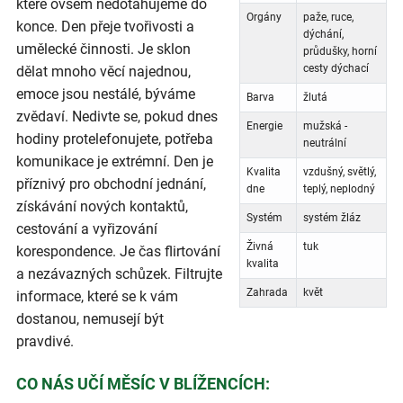
které ovšem nedotahujeme do
Orgány
paže, ruce,
konce. Den přeje tvořivosti a
dýchání,
umělecké činnosti. Je sklon
průdušky, horní
cesty dýchací
dělat mnoho věcí najednou,
emoce jsou nestálé, býváme
Barva
žlutá
zvědaví. Nedivte se, pokud dnes
Energie
mužská -
hodiny protelefonujete, potřeba
neutrální
komunikace je extrémní. Den je
Kvalita
vzdušný, světlý,
příznivý pro obchodní jednání,
dne
teplý, neplodný
získávání nových kontaktů,
Systém
systém žláz
cestování a vyřizování
Živná
tuk
korespondence. Je čas flirtování
kvalita
a nezávazných schůzek. Filtrujte
Zahrada
květ
informace, které se k vám
dostanou, nemusejí být
pravdivé.
CO NÁS UČÍ MĚSÍC V BLÍŽENCÍCH: