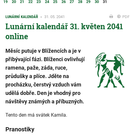
19
20
21
22
23
24
25
26
27
28
29
30
31
LUNÁRNÍ KALENDÁŘ
31. 05. 2041
PDF
Lunární kalendář 31. květen 2041
online
Měsíc putuje v Blížencích a je v
přibývající fázi. Blíženci ovlivňují
ramena, paže, záda, ruce,
průdušky a plíce. Jděte na
procházku, čerstvý vzduch vám
udělá dobře. Den je vhodný pro
návštěvy známých a příbuzných.
Tento den má svátek Kamila.
Pranostiky