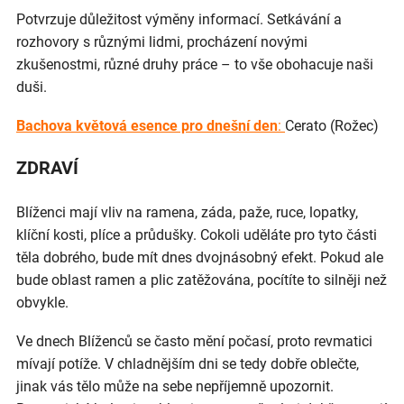
Potvrzuje důležitost výměny informací. Setkávání a
rozhovory s různými lidmi, procházení novými
zkušenostmi, různé druhy práce – to vše obohacuje naši
duši.
Bachova květová esence pro dnešní den
:
Cerato (Rožec)
ZDRAVÍ
Blíženci mají vliv na ramena, záda, paže, ruce, lopatky,
klíční kosti, plíce a průdušky. Cokoli uděláte pro tyto části
těla dobrého, bude mít dnes dvojnásobný efekt. Pokud ale
bude oblast ramen a plic zatěžována, pocítíte to silněji než
obvykle.
Ve dnech Blíženců se často mění počasí, proto revmatici
mívají potíže. V chladnějším dni se tedy dobře oblečte,
jinak vás tělo může na sebe nepříjemně upozornit.