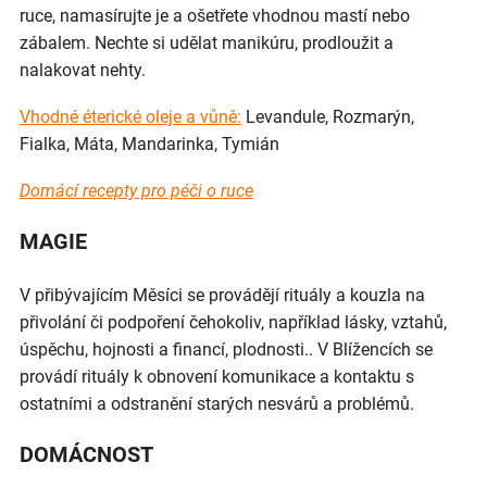
ruce, namasírujte je a ošetřete vhodnou mastí nebo
zábalem. Nechte si udělat manikúru, prodloužit a
nalakovat nehty.
Vhodné éterické oleje a vůně:
Levandule, Rozmarýn,
Fialka, Máta, Mandarinka, Tymián
Domácí recepty pro péči o ruce
MAGIE
V přibývajícím Měsíci se provádějí rituály a kouzla na
přivolání či podpoření čehokoliv, například lásky, vztahů,
úspěchu, hojnosti a financí, plodnosti.. V Blížencích se
provádí rituály k obnovení komunikace a kontaktu s
ostatními a odstranění starých nesvárů a problémů.
DOMÁCNOST