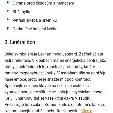
Obrana proti škůdcům a nemocem
Sběr bylin
Větrání sklepa a skleníku
Dodatečné hnojení květin
3. lunární den
Jeho symbolem je Levhart nebo Leopard. Začíná očista
astrálního těla. V kloubech máme energetická centra jako
brány k astrálnímu tělu, mněte si proto prsty, kružte
rameny, rozpohybujte klouby. V astrálním těle se odrážejí
naše emoce, proto se je snažte mít pod kontrolou.
Spoléhejte se dnes hlavně na sebe, nenechte se
vyprovokovat, nerozčilujte se, sbírejte psychickou energii.
Ke 3. lunárnímu dni se váže krční čakra Viššudhi.
Pročišťujte tuto čakru. Komunikujte s ostatními s láskou.
Nepomlouvejte druhé a nebuďte zlomyslní.
Více o