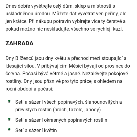
Dnes dobře vyvětrejte celý dům, sklep a místnosti s
uskladněnou úrodou. Můžete dát vyvětrat ven peřiny, ale
jen krátce. Při nákupu potravin vybírejte více ty čerstvé a
pokud možno nic neskladujte, všechno se rychleji kazí.
ZAHRADA
Dny Blíženců jsou dny květu a přechod mezi stoupající a
klesající silou. V přibývajícím Měsíci bývají od prosince do
června. Počasí bývá větrné a jasné. Nezalévejte pokojové
rostliny. Dny jsou příznivé pro tyto práce, s ohledem na
roční období a počasí:
Setí a sázení všech popínavých, šlahounovitých a
převislých rostlin (hrách, fazole, jahody)
Setí a sázení okrasných popínavých rostlin
Setí a sázení květin