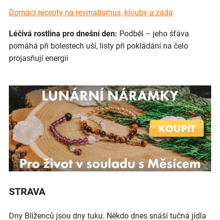
Domácí recepty na revmatismus, klouby a záda
Léčivá rostlina pro dnešní den:
Podběl – jeho šťáva
pomáhá při bolestech uší, listy při pokládání na čelo
projasňují energii
STRAVA
Dny Blíženců jsou dny tuku. Někdo dnes snáší tučná jídla