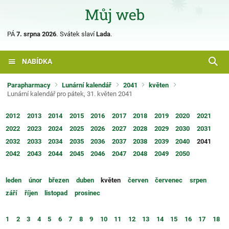
PÁ
7. srpna 2026
.
Svátek slaví
Lada
.
NABÍDKA
Parapharmacy
Lunární kalendář
2041
květen
Lunární kalendář pro pátek, 31. květen 2041
2012
2013
2014
2015
2016
2017
2018
2019
2020
2021
2022
2023
2024
2025
2026
2027
2028
2029
2030
2031
2032
2033
2034
2035
2036
2037
2038
2039
2040
2041
2042
2043
2044
2045
2046
2047
2048
2049
2050
leden
únor
březen
duben
květen
červen
červenec
srpen
září
říjen
listopad
prosinec
1
2
3
4
5
6
7
8
9
10
11
12
13
14
15
16
17
18