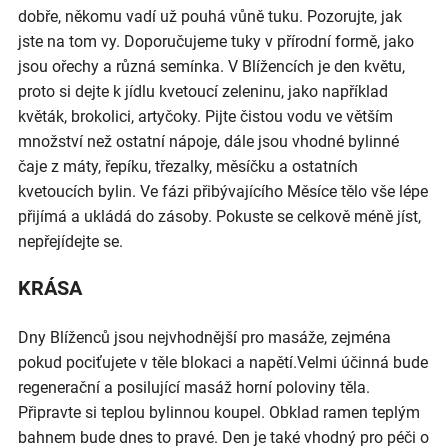
dobře, někomu vadí už pouhá vůně tuku. Pozorujte, jak
jste na tom vy. Doporučujeme tuky v přírodní formě, jako
jsou ořechy a různá semínka. V Blížencích je den květu,
proto si dejte k jídlu kvetoucí zeleninu, jako například
květák, brokolici, artyčoky. Pijte čistou vodu ve větším
množství než ostatní nápoje, dále jsou vhodné bylinné
čaje z máty, řepíku, třezalky, měsíčku a ostatních
kvetoucích bylin. Ve fázi přibývajícího Měsíce tělo vše lépe
přijímá a ukládá do zásoby. Pokuste se celkově méně jíst,
nepřejídejte se.
KRÁSA
Dny Blíženců jsou nejvhodnější pro masáže, zejména
pokud pociťujete v těle blokaci a napětí.Velmi účinná bude
regenerační a posilující masáž horní poloviny těla.
Připravte si teplou bylinnou koupel. Obklad ramen teplým
bahnem bude dnes to pravé. Den je také vhodný pro péči o