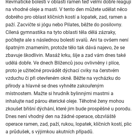
Revmatické bolesti v oblasti ramen teď velmi dobře reagují
na vhodné oleje a masti. V tento den můžete udělat něco
dobrého pro oblast klíčních kostí a lopatek, zad, ramen a
paží. Zacvičte si jógu nebo Pilates, běžte do posilovny.
Cílená gymnastika na tyto oblasti těla dělá zázraky,
počítejte ale s následnou bolestí svalů. Ani ta ovšem není
špatným znamením, protože tělo tak dává najevo, že se
zbavuje škodlivin. Masáž krku, šíje a zad vám dnes také
udělá dobře. Ve dnech Blíženců jsou ovlivněny i plíce,
proto je užitečné provádět dýchací cviky na čerstvém
vzduchu či při otevřeném okně. Běžte na vycházku do
přírody a hlavně se dnes vyhněte zakouřeným
místnostem. Mažte si hrudník bylinnými mastmi a
inhalujte nad párou éterické oleje. Těhotné ženy mohou
zkoušet břišní dýchání, které jim bude prospěšné u porodu.
Dnes není vhodný den na žádné operace, obzvláště
operace ramen, zad, paží, rukou, lopatek, klíčních kostí, plic
a průdušek, s výjimkou akutních případů.