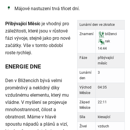
Májové nastuzení trvá třicet dní.
Přibývající Měsíc
je vhodný pro
Lunární den ve zkratce
záležitosti, které jsou v růstové
Znamení
blíženci
fázi vývoje, stejně jako pro nové
rak
začátky. Vše v tomto období
14:44
roste rychleji.
Fáze
přibývající
měsíc
ENERGIE DNE
Lunární
3
den
Den v Blížencích bývá velmi
proměnlivý a neklidný díky
Východ
04:35
Měsíce
vzdušnému elementu, který mu
vládne. V myšlení se projevuje
Západ
22:11
Měsíce
mnohostrannost, čilost a
obratnost. Máme v hlavě
Síla
klesající
spoustu nápadů a plánů a vizí,
Živel
vzduch