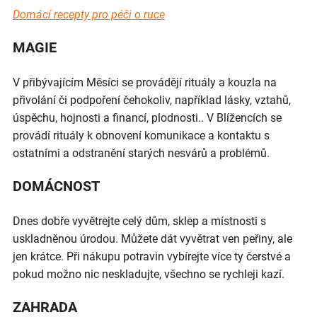
Domácí recepty pro péči o ruce
MAGIE
V přibývajícím Měsíci se provádějí rituály a kouzla na
přivolání či podpoření čehokoliv, například lásky, vztahů,
úspěchu, hojnosti a financí, plodnosti.. V Blížencích se
provádí rituály k obnovení komunikace a kontaktu s
ostatními a odstranění starých nesvárů a problémů.
DOMÁCNOST
Dnes dobře vyvětrejte celý dům, sklep a místnosti s
uskladněnou úrodou. Můžete dát vyvětrat ven peřiny, ale
jen krátce. Při nákupu potravin vybírejte více ty čerstvé a
pokud možno nic neskladujte, všechno se rychleji kazí.
ZAHRADA