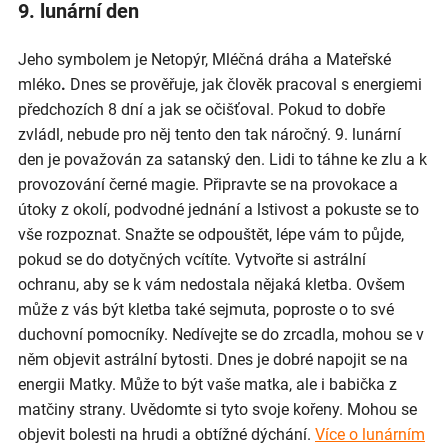
9. lunární den
Jeho symbolem je Netopýr, Mléčná dráha a Mateřské
mléko
.
Dnes se prověřuje, jak člověk pracoval s energiemi
předchozích 8 dní a jak se očišťoval. Pokud to dobře
zvládl, nebude pro něj tento den tak náročný. 9. lunární
den je považován za satanský den. Lidi to táhne ke zlu a k
provozování černé magie. Připravte se na provokace a
útoky z okolí, podvodné jednání a lstivost a pokuste se to
vše rozpoznat. Snažte se odpouštět, lépe vám to půjde,
pokud se do dotyčných vcítíte. Vytvořte si astrální
ochranu, aby se k vám nedostala nějaká kletba. Ovšem
může z vás být kletba také sejmuta, poproste o to své
duchovní pomocníky. Nedívejte se do zrcadla, mohou se v
něm objevit astrální bytosti. Dnes je dobré napojit se na
energii Matky. Může to být vaše matka, ale i babička z
matčiny strany. Uvědomte si tyto svoje kořeny. Mohou se
objevit bolesti na hrudi a obtížné dýchání.
Více o lunárním