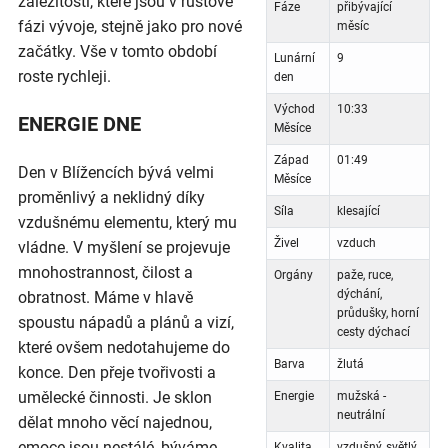
záležitosti, které jsou v růstové
Fáze
přibývající
fázi vývoje, stejně jako pro nové
měsíc
začátky. Vše v tomto období
Lunární
9
roste rychleji.
den
Východ
10:33
ENERGIE DNE
Měsíce
Západ
01:49
Den v Blížencích bývá velmi
Měsíce
proměnlivý a neklidný díky
Síla
klesající
vzdušnému elementu, který mu
Živel
vzduch
vládne. V myšlení se projevuje
mnohostrannost, čilost a
Orgány
paže, ruce,
dýchání,
obratnost. Máme v hlavě
průdušky, horní
spoustu nápadů a plánů a vizí,
cesty dýchací
které ovšem nedotahujeme do
Barva
žlutá
konce. Den přeje tvořivosti a
umělecké činnosti. Je sklon
Energie
mužská -
neutrální
dělat mnoho věcí najednou,
emoce jsou nestálé, býváme
Kvalita
vzdušný, světlý,