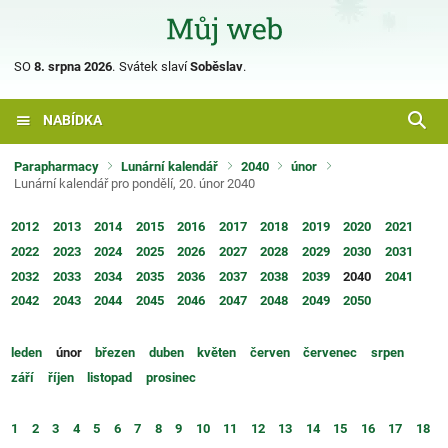
SO
8. srpna 2026
.
Svátek slaví
Soběslav
.
NABÍDKA
Parapharmacy
Lunární kalendář
2040
únor
Lunární kalendář pro pondělí, 20. únor 2040
2012
2013
2014
2015
2016
2017
2018
2019
2020
2021
2022
2023
2024
2025
2026
2027
2028
2029
2030
2031
2032
2033
2034
2035
2036
2037
2038
2039
2040
2041
2042
2043
2044
2045
2046
2047
2048
2049
2050
leden
únor
březen
duben
květen
červen
červenec
srpen
září
říjen
listopad
prosinec
1
2
3
4
5
6
7
8
9
10
11
12
13
14
15
16
17
18