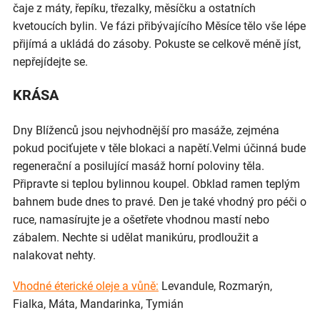
čaje z máty, řepíku, třezalky, měsíčku a ostatních
kvetoucích bylin. Ve fázi přibývajícího Měsíce tělo vše lépe
přijímá a ukládá do zásoby. Pokuste se celkově méně jíst,
nepřejídejte se.
KRÁSA
Dny Blíženců jsou nejvhodnější pro masáže, zejména
pokud pociťujete v těle blokaci a napětí.Velmi účinná bude
regenerační a posilující masáž horní poloviny těla.
Připravte si teplou bylinnou koupel. Obklad ramen teplým
bahnem bude dnes to pravé. Den je také vhodný pro péči o
ruce, namasírujte je a ošetřete vhodnou mastí nebo
zábalem. Nechte si udělat manikúru, prodloužit a
nalakovat nehty.
Vhodné éterické oleje a vůně:
Levandule, Rozmarýn,
Fialka, Máta, Mandarinka, Tymián