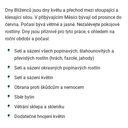
Dny Blíženců jsou dny květu a přechod mezi stoupající a
klesající silou. V přibývajícím Měsíci bývají od prosince do
června. Počasí bývá větrné a jasné. Nezalévejte pokojové
rostliny. Dny jsou příznivé pro tyto práce, s ohledem na
roční období a počasí:
Setí a sázení všech popínavých, šlahounovitých a
převislých rostlin (hrách, fazole, jahody)
Setí a sázení okrasných popínavých rostlin
Setí a sázení květin
Obrana proti škůdcům a nemocem
Sběr bylin
Větrání sklepa a skleníku
Dodatečné hnojení květin