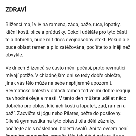
ZDRAVÍ
Blíženci mají vliv na ramena, záda, paže, ruce, lopatky,
klíční kosti, plíce a průdušky. Cokoli uděláte pro tyto části
těla dobrého, bude mít dnes dvojnásobný efekt. Pokud ale
bude oblast ramen a plic zatěžována, pocítíte to silněji než
obvykle.
Ve dnech Blíženců se často mění počasí, proto revmatici
mívají potíže. V chladnějším dni se tedy dobře oblečte,
jinak vás tělo může na sebe nepříjemně upozornit.
Revmatické bolesti v oblasti ramen teď velmi dobře reagují
na vhodné oleje a masti. V tento den můžete udělat něco
dobrého pro oblast klíčních kostí a lopatek, zad, ramen a
paží. Zacvičte si jógu nebo Pilates, běžte do posilovny.
Cílená gymnastika na tyto oblasti těla dělá zázraky,
počítejte ale s následnou bolestí svalů. Ani ta ovšem není