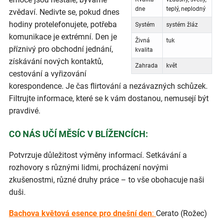
dne
teplý, neplodný
zvědaví. Nedivte se, pokud dnes
hodiny protelefonujete, potřeba
Systém
systém žláz
komunikace je extrémní. Den je
Živná
tuk
příznivý pro obchodní jednání,
kvalita
získávání nových kontaktů,
Zahrada
květ
cestování a vyřizování
korespondence. Je čas flirtování a nezávazných schůzek.
Filtrujte informace, které se k vám dostanou, nemusejí být
pravdivé.
CO NÁS UČÍ MĚSÍC V BLÍŽENCÍCH:
Potvrzuje důležitost výměny informací. Setkávání a
rozhovory s různými lidmi, procházení novými
zkušenostmi, různé druhy práce – to vše obohacuje naši
duši.
Bachova květová esence pro dnešní den
:
Cerato (Rožec)