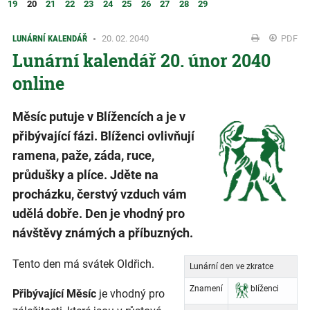
19
20
21
22
23
24
25
26
27
28
29
LUNÁRNÍ KALENDÁŘ
20. 02. 2040
PDF
Lunární kalendář 20. únor 2040
online
Měsíc putuje v Blížencích a je v
přibývající fázi. Blíženci ovlivňují
ramena, paže, záda, ruce,
průdušky a plíce. Jděte na
procházku, čerstvý vzduch vám
udělá dobře. Den je vhodný pro
návštěvy známých a příbuzných.
Tento den má svátek Oldřich.
Lunární den ve zkratce
Znamení
blíženci
Přibývající Měsíc
je vhodný pro