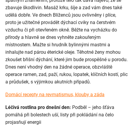
špatným znamením, protože tělo tak dává najevo, že se
zbavuje škodlivin. Masáž krku, šíje a zad vám dnes také
udělá dobře. Ve dnech Blíženců jsou ovlivněny i plíce,
proto je užitečné provádět dýchací cviky na čerstvém
vzduchu či při otevřeném okně. Běžte na vycházku do
přírody a hlavně se dnes vyhněte zakouřeným
místnostem. Mažte si hrudník bylinnými mastmi a
inhalujte nad párou éterické oleje. Těhotné ženy mohou
zkoušet břišní dýchání, které jim bude prospěšné u porodu.
Dnes není vhodný den na žádné operace, obzvláště
operace ramen, zad, paží, rukou, lopatek, klíčních kostí, plic
a průdušek, s výjimkou akutních případů.
Domácí recepty na revmatismus, klouby a záda
Léčivá rostlina pro dnešní den:
Podběl – jeho šťáva
pomáhá při bolestech uší, listy při pokládání na čelo
projasňují energii