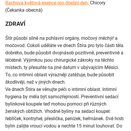
Bachova květová esence pro dnešní den:
Chicory
(Čekanka obecná)
ZDRAVÍ
Štír působí silně na pohlavní orgány, močový měchýř a
močovod. Cokoli uděláte ve dnech Štíra pro tyto části těla
dobrého, bude působit dvojnásob pozitivně, preventivně a
léčebně. Výjimkou jsou chirurgické zákroky na těchto
místech, ty přesuňte na jiné datum v ubývajícím Měsíci.
To, co intimní oblast výrazněji zatěžuje, bude působit
škodlivěji, než v jiných dnech.
Ve dnech Štíra se věnujte péči o intimní oblast. Intimní
hygiena by měla být samozřejmostí. Preventivní sedací
bylinkové koupele teď mohou pomoci při různých
ženských obtížích. Vhodné byliny na sedací koupel:
řebříček, kontryhel, přeslička, penízek, heřmánek. Dvě hrsti
bylin zalijte vroucí vodou a nechte 15 minut louhovat. Do