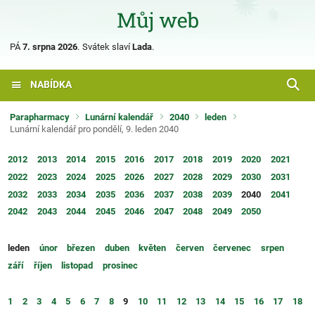
PÁ
7. srpna 2026
.
Svátek slaví
Lada
.
NABÍDKA
Parapharmacy
Lunární kalendář
2040
leden
Lunární kalendář pro pondělí, 9. leden 2040
2012
2013
2014
2015
2016
2017
2018
2019
2020
2021
2022
2023
2024
2025
2026
2027
2028
2029
2030
2031
2032
2033
2034
2035
2036
2037
2038
2039
2040
2041
2042
2043
2044
2045
2046
2047
2048
2049
2050
leden
únor
březen
duben
květen
červen
červenec
srpen
září
říjen
listopad
prosinec
1
2
3
4
5
6
7
8
9
10
11
12
13
14
15
16
17
18