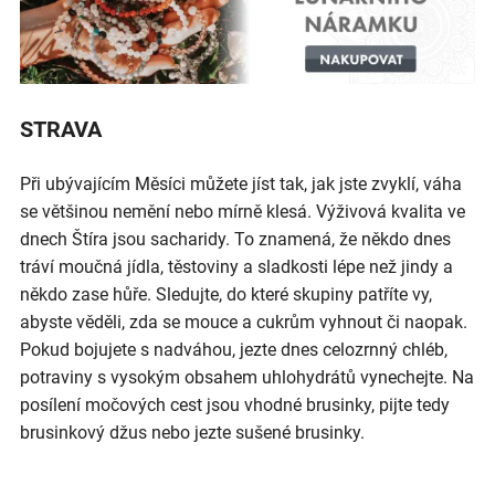
STRAVA
Při ubývajícím Měsíci můžete jíst tak, jak jste zvyklí, váha
se většinou nemění nebo mírně klesá. Výživová kvalita ve
dnech Štíra jsou sacharidy. To znamená, že někdo dnes
tráví moučná jídla, těstoviny a sladkosti lépe než jindy a
někdo zase hůře. Sledujte, do které skupiny patříte vy,
abyste věděli, zda se mouce a cukrům vyhnout či naopak.
Pokud bojujete s nadváhou, jezte dnes celozrnný chléb,
potraviny s vysokým obsahem uhlohydrátů vynechejte. Na
posílení močových cest jsou vhodné brusinky, pijte tedy
brusinkový džus nebo jezte sušené brusinky.