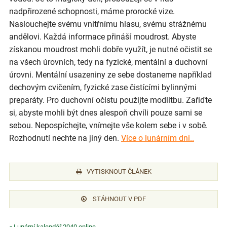
nadpřirozené schopnosti, máme prorocké vize.
Naslouchejte svému vnitřnímu hlasu, svému strážnému
andělovi. Každá informace přináší moudrost. Abyste
získanou moudrost mohli dobře využít, je nutné očistit se
na všech úrovních, tedy na fyzické, mentální a duchovní
úrovni. Mentální usazeniny ze sebe dostaneme například
dechovým cvičením, fyzické zase čistícími bylinnými
preparáty. Pro duchovní očistu použijte modlitbu. Zařiďte
si, abyste mohli být dnes alespoň chvíli pouze sami se
sebou. Nepospíchejte, vnímejte vše kolem sebe i v sobě.
Rozhodnutí nechte na jiný den.
Více o lunárním dni..
VYTISKNOUT ČLÁNEK
STÁHNOUT V PDF
« Lunární kalendář 2040 online -