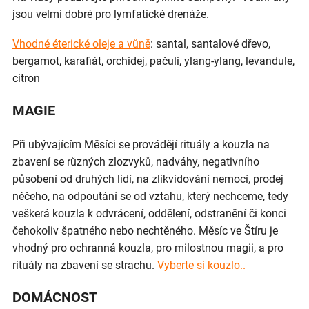
jsou velmi dobré pro lymfatické drenáže.
Vhodné éterické oleje a vůně
: santal, santalové dřevo,
bergamot, karafiát, orchidej, pačuli, ylang-ylang, levandule,
citron
MAGIE
Při ubývajícím Měsíci se provádějí rituály a kouzla na
zbavení se různých zlozvyků, nadváhy, negativního
působení od druhých lidí, na zlikvidování nemocí, prodej
něčeho, na odpoutání se od vztahu, který nechceme, tedy
veškerá kouzla k odvrácení, oddělení, odstranění či konci
čehokoliv špatného nebo nechtěného. Měsíc ve Štíru je
vhodný pro ochranná kouzla, pro milostnou magii, a pro
rituály na zbavení se strachu.
Vyberte si kouzlo..
DOMÁCNOST