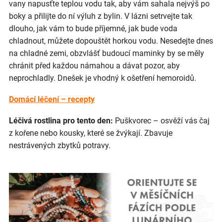
vany napusťte teplou vodu tak, aby vám sahala nejvýš po
boky a přilijte do ní výluh z bylin. V lázni setrvejte tak
dlouho, jak vám to bude příjemné, jak bude voda
chladnout, můžete dopouštět horkou vodu. Nesedejte dnes
na chladné zemi, obzvlášť budoucí maminky by se měly
chránit před každou námahou a dávat pozor, aby
neprochladly. Dnešek je vhodný k ošetření hemoroidů.
Domácí léčení – recepty
Léčivá rostlina pro tento den:
Puškvorec – osvěží vás čaj
z kořene nebo kousky, které se žvýkají. Zbavuje
nestrávených zbytků potravy.