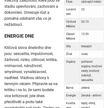
všechny záležitosti, které jsou ve
Fáze
ubývající měsíc
stadiu upevňování, zachování a
Lunární
25
dokončení. Omezuje růst a
den
pomáhá odstranit vše, co je
Východ
02:15
nežádoucí.
Měsíce
Západ
12:30
ENERGIE DNE
Měsíce
Síla
klesající
Klíčová slova dnešního dne
jsou: sexualita, impulzivnost,
Živel
voda
žárlivost, riziko, citlivost, kritika,
Orgány
pohlavní
vnímavost, náruživost,
orgány, močové
cesty, močový
smyslnost, vynalézavost,
měchýř,
nadhled. Vládnou sklony k
sexualita
temným věcem. Připravte se na
Barva
zelená
kritiku i na to, že sami budete
více kritizovat, jste dnes
Energie
ženská - aktivní
přecitlivělí a proto také
Kvalita
teplý, vlhký,
zranitelnější než jindy. Změny se
dne
plodný