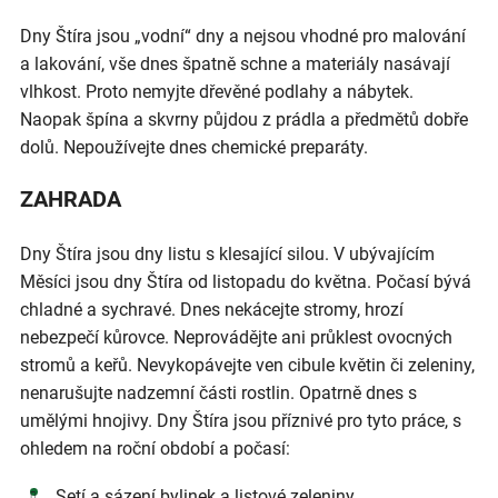
Dny Štíra jsou „vodní“ dny a nejsou vhodné pro malování
a lakování, vše dnes špatně schne a materiály nasávají
vlhkost. Proto nemyjte dřevěné podlahy a nábytek.
Naopak špína a skvrny půjdou z prádla a předmětů dobře
dolů. Nepoužívejte dnes chemické preparáty.
ZAHRADA
Dny Štíra jsou dny listu s klesající silou. V ubývajícím
Měsíci jsou dny Štíra od listopadu do května. Počasí bývá
chladné a sychravé. Dnes nekácejte stromy, hrozí
nebezpečí kůrovce. Neprovádějte ani průklest ovocných
stromů a keřů. Nevykopávejte ven cibule květin či zeleniny,
nenarušujte nadzemní části rostlin. Opatrně dnes s
umělými hnojivy. Dny Štíra jsou příznivé pro tyto práce, s
ohledem na roční období a počasí:
Setí a sázení bylinek a listové zeleniny