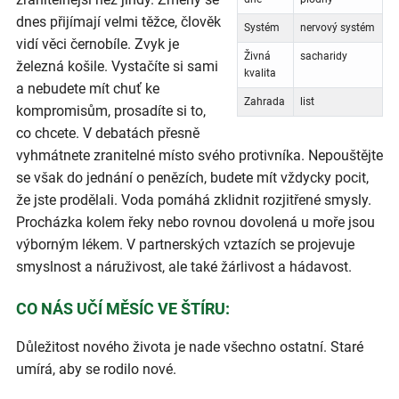
dnes přijímají velmi těžce, člověk
Systém
nervový systém
vidí věci černobíle. Zvyk je
Živná
sacharidy
železná košile. Vystačíte si sami
kvalita
a nebudete mít chuť ke
Zahrada
list
kompromisům, prosadíte si to,
co chcete. V debatách přesně
vyhmátnete zranitelné místo svého protivníka. Nepouštějte
se však do jednání o penězích, budete mít vždycky pocit,
že jste prodělali. Voda pomáhá zklidnit rozjitřené smysly.
Procházka kolem řeky nebo rovnou dovolená u moře jsou
výborným lékem. V partnerských vztazích se projevuje
smyslnost a náruživost, ale také žárlivost a hádavost.
CO NÁS UČÍ MĚSÍC VE ŠTÍRU:
Důležitost nového života je nade všechno ostatní. Staré
umírá, aby se rodilo nové.