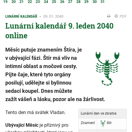
19
20
21
22
23
24
25
26
27
28
29
30
31
LUNÁRNÍ KALENDÁŘ
09. 01. 2040
PDF
Lunární kalendář 9. leden 2040
online
Měsíc putuje znamením Štíra, je
v ubývající fázi. Štír má vliv na
intimní oblast a močové cesty.
Pijte čaje, které tyto orgány
posilují, udělejte si bylinnou
sedací koupel. Dnes můžete
zažít vášeň a lásku, pozor ale na žárlivost.
Tento den má svátek Vladan.
Lunární den ve zkratce
Znamení
štír
Ubývající Měsíc
je příznivý pro