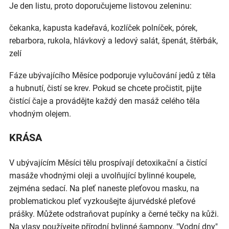
Je den listu, proto doporučujeme listovou zeleninu:
čekanka, kapusta kadeřavá, kozlíček polníček, pórek,
rebarbora, rukola, hlávkový a ledový salát, špenát, štěrbák,
zelí
Fáze ubývajícího Měsíce podporuje vylučování jedů z těla
a hubnutí, čistí se krev. Pokud se chcete pročistit, pijte
čistící čaje a provádějte každý den masáž celého těla
vhodným olejem.
KRÁSA
V ubývajícím Měsíci tělu prospívají detoxikační a čistící
masáže vhodnými oleji a uvolňující bylinné koupele,
zejména sedací. Na pleť naneste pleťovou masku, na
problematickou pleť vyzkoušejte ájurvédské pleťové
prášky. Můžete odstraňovat pupínky a černé tečky na kůži.
Na vlasy používejte přírodní bylinné šampony. "Vodní dny"