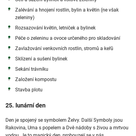
Zalévání a hnojení rostlin, bylin a květin (ne však
zeleniny)
Rozsazování květin, letniček a bylinek
Péče o zeleninu a ovoce určeného pro skladování
Zavlažování venkovních rostlin, stromů a keřů
Sklízení a sušení bylinek
Sekání trávníku
Založení kompostu
Stavba plotu
25. lunární den
Den je spojený se symbolem Želvy. Další Symboly jsou
Rakovina, Urna s popelem a Dvě nádoby s živou a mrtvou
vodou. Je to magický den, probouzejí se v nás