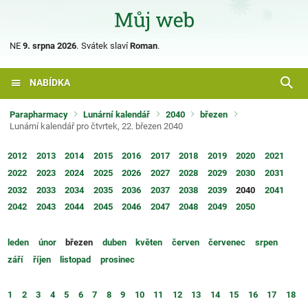
NE
9. srpna 2026
.
Svátek slaví
Roman
.
NABÍDKA
Parapharmacy
Lunární kalendář
2040
březen
Lunární kalendář pro čtvrtek, 22. březen 2040
2012
2013
2014
2015
2016
2017
2018
2019
2020
2021
2022
2023
2024
2025
2026
2027
2028
2029
2030
2031
2032
2033
2034
2035
2036
2037
2038
2039
2040
2041
2042
2043
2044
2045
2046
2047
2048
2049
2050
leden
únor
březen
duben
květen
červen
červenec
srpen
září
říjen
listopad
prosinec
1
2
3
4
5
6
7
8
9
10
11
12
13
14
15
16
17
18