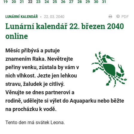
19
20
21
22
23
24
25
26
27
28
29
30
31
LUNÁRNÍ KALENDÁŘ
22. 03. 2040
PDF
Lunární kalendář 22. březen 2040
online
Měsíc přibývá a putuje
znamením Raka. Nevětrejte
peřiny venku, zůstala by vám v
nich vlhkost. Jezte jen lehkou
stravu, žaludek je citlivý.
Věnujte se dnes partnerovi a
rodině, udělejte si výlet do Aquaparku nebo běžte
na procházku k vodě.
Tento den má svátek Leona.