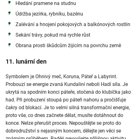
Hledání pramene na studnu
Údržba jezírka, rybníku, bazénu
Zalévání a hnojení pokojových a balkónových rostlin
Sekání trávy, pokud má rychle růst
Obrana prosti škůdcům žijícím na povrchu země
11. lunární den
Symbolem je Ohnivý meč, Koruna, Páteř a Labyrint.
Probouzí se energie zvaná Kundaliní neboli Hadí síla. Je
ukrytá na spodním konci páteře, stočená do klubíčka jako
had. Při probuzení stoupá po páteři nahoru a pročišťuje
čakry od blokací. Je to velmi silná transformační energie,
proto vše, co dnes začnete dělat, musíte dotáhnout do
konce. Nelze přerušit proces. Nepouštějte se proto do
dobrodružství s nejasným koncem, dělejte jen věci se
známým průběhem. Raději nevyvíjejte přílišnou aktivitu,