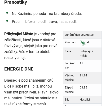
Pranostiky
Na Kazimíra pohoda - na brambory úroda.
Prach-li březen plodí - tráva, list se rodí.
Přibývající Měsíc
je vhodný pro
Lunární den ve zkratce
záležitosti, které jsou v růstové
Znamení
rak
fázi vývoje, stejně jako pro nové
začátky. Vše v tomto období
Fáze
přibývající
měsíc
roste rychleji.
Lunární
11
ENERGIE DNE
den
Východ
11:14
Dnešek je pod znamením citů.
Měsíce
Lidé k sobě mají blíž, mohou
Západ
03:35
však být přecitlivělí. Hlavní slovo
Měsíce
má intuice. Ozývá se minulost a
Síla
klesající
také různé formy strachů.