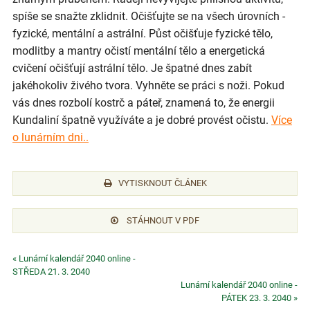
spíše se snažte zklidnit. Očišťujte se na všech úrovních -
fyzické, mentální a astrální. Půst očišťuje fyzické tělo,
modlitby a mantry očistí mentální tělo a energetická
cvičení očišťují astrální tělo. Je špatné dnes zabít
jakéhokoliv živého tvora. Vyhněte se práci s noži. Pokud
vás dnes rozbolí kostrč a páteř, znamená to, že energii
Kundaliní špatně využíváte a je dobré provést očistu.
Více
o lunárním dni..
VYTISKNOUT ČLÁNEK
STÁHNOUT V PDF
« Lunární kalendář 2040 online -
STŘEDA 21. 3. 2040
Lunární kalendář 2040 online -
PÁTEK 23. 3. 2040 »