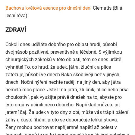
Bachova květová esence pro dnešní den
: Clematis (Bílá
lesní réva)
ZDRAVÍ
Cokoli dnes uděláte dobrého pro oblast hrudi, působí
dvojnásob pozitivně, preventivně a léčebně. S výjimkou
chirurgických zákroků v této oblasti, těm se dnes určitě
vyhněte! To, co hruď, žaludek, játra, žlučník a plíce
zatěžuje, působí ve dnech Raka škodlivěji než v jiných
dnech. Noční hýření nechte raději na jiný den, aby játra
neměla moc práce. Jste-li na játra, žlučník, plíce nebo prsa
choulostiví, pak využijte právě dnešek na to, abyste pro
tyto orgány učinili něco dobrého. Například můžete pít
jaterní čaj. Žaludek v tyto dny zlobí, může vás trápit pálení
žáhy a časté říhání, proto se doporučuje lehká strava.
Ženy mohou pociťovat nepříjemné napětí až bolest v
ňadrech, pomůže na to jemná masáž krouživými pohyby s