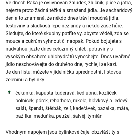
Ve dnech Raka je ovlivňován žaludek, žlučník, plíce a játra,
nejezte proto žádná těžká a smažená jídla. Je sacharidový
den a to znamená, že někdo dnes tráví moučná jídla,
těstoviny a sladkosti lépe než jindy a někdo zase hůře.
Sledujte, do které skupiny patříte vy, abyste věděli, zda se
mouce a cukrům vyhnout či naopak. Pokud bojujete s
nadváhou, jezte dnes celozrnný chléb, potraviny s
vysokým obsahem uhlohydrátů vynechejte. Dnes uvařené
jídlo neschovávejte do druhého dne, rychleji se kazí.
Je den listu, můžete v jídelníčku upřednostnit listovou
zeleninu a bylinky:
čekanka, kapusta kadeřavá, kedlubna, kozlíček
polníček, pórek, rebarbora, rukola, hlávkový a ledový
salát, špenát, štěrbák, zelí, kadeřávek, bazalka, máta,
pažitka, meduňka, petržel, šalvěj, tymián
Vhodným nápojem jsou bylinkové čaje, obzvlášť ty s