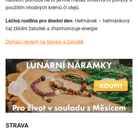
použitím vhodných krémů či olejů.
Léčivá rostlina pro dnešní den:
Heřmánek – heřmánkový
čaj zklidní žaludek a zharmonizuje energie
Domácí recepty na trávení a žaludek
STRAVA