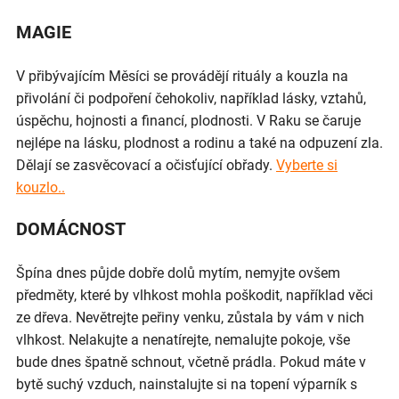
MAGIE
V přibývajícím Měsíci se provádějí rituály a kouzla na
přivolání či podpoření čehokoliv, například lásky, vztahů,
úspěchu, hojnosti a financí, plodnosti. V Raku se čaruje
nejlépe na lásku, plodnost a rodinu a také na odpuzení zla.
Dělají se zasvěcovací a očisťující obřady.
Vyberte si
kouzlo..
DOMÁCNOST
Špína dnes půjde dobře dolů mytím, nemyjte ovšem
předměty, které by vlhkost mohla poškodit, například věci
ze dřeva. Nevětrejte peřiny venku, zůstala by vám v nich
vlhkost. Nelakujte a nenatírejte, nemalujte pokoje, vše
bude dnes špatně schnout, včetně prádla. Pokud máte v
bytě suchý vzduch, nainstalujte si na topení výparník s