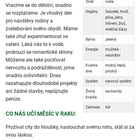
Živel
voda
Vracíme se do dětství, snadno
Orgány
žaludek, hruď,
se rozpláčeme. Je vhodný den
plíce, játra,
pro návštěvy rodiny a
trávení, žluč,
zvelebování svého obydlí. Máme
mléčné žlázy
také chuť experimentovat ve
Barva
zelená
vaření. Láká nás to k vodě,
Energie
mužská -
probouzí se romantické sklony.
neutrální
Můžeme ale také pociťovat
Kvalita
mokrý, teplý,
nervozitu a podrážděnost, jsme
dne
plodný
snadno ovlivnitelní. Dnes
Systém
nervový systém
nezahajujte dlouhodobé projekty
ani žádné stavby, nepůjčujte
Živná
sacharidy
kvalita
peníze.
Zahrada
list
CO NÁS UČÍ MĚSÍC V RAKU:
Prožívat city do hloubky, naslouchat svému nitru, stát si za
svou láskou.