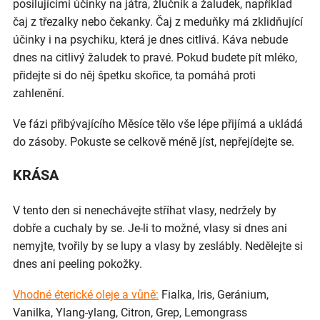
posilujícími účinky na játra, žlučník a žaludek, například
čaj z třezalky nebo čekanky. Čaj z meduňky má zklidňující
účinky i na psychiku, která je dnes citlivá. Káva nebude
dnes na citlivý žaludek to pravé. Pokud budete pít mléko,
přidejte si do něj špetku skořice, ta pomáhá proti
zahlenění.
Ve fázi přibývajícího Měsíce tělo vše lépe přijímá a ukládá
do zásoby. Pokuste se celkově méně jíst, nepřejídejte se.
KRÁSA
V tento den si nenechávejte stříhat vlasy, nedržely by
dobře a cuchaly by se. Je-li to možné, vlasy si dnes ani
nemyjte, tvořily by se lupy a vlasy by zeslábly. Nedělejte si
dnes ani peeling pokožky.
Vhodné éterické oleje a vůně:
Fialka, Iris, Geránium,
Vanilka, Ylang-ylang, Citron, Grep, Lemongrass