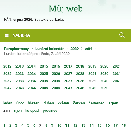
PÁ
7. srpna 2026
.
Svátek slaví
Lada
.
NABÍDKA
Parapharmacy
Lunární kalendář
2039
září
Lunární kalendář pro středa, 7. září 2039
2012
2013
2014
2015
2016
2017
2018
2019
2020
2021
2022
2023
2024
2025
2026
2027
2028
2029
2030
2031
2032
2033
2034
2035
2036
2037
2038
2039
2040
2041
2042
2043
2044
2045
2046
2047
2048
2049
2050
leden
únor
březen
duben
květen
červen
červenec
srpen
září
říjen
listopad
prosinec
1
2
3
4
5
6
7
8
9
10
11
12
13
14
15
16
17
18