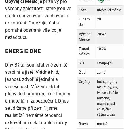
Ubývající Měsíc
je příznivý pro
všechny záležitosti, které jsou ve
Fáze
ubývající měsíc
stadiu upevňování, zachování a
Lunární
20
dokončení. Omezuje růst a
den
pomáhá odstranit vše, co je
Východ
20:42
nežádoucí.
Měsíce
Západ
10:28
ENERGIE DNE
Měsíce
Síla
stoupající
Dny Býka jsou relativně zemité,
stabilní a jisté. Vládne klid,
Živel
země
jasnost, zdvořilé jednání a
Orgány
hrdlo, orgány
vznešenost. Můžeme dělat
řeči, zuby, krk,
týl, čelisti, šíje,
plány do budoucna, řešit finance
ramena,
a materiální zabezpečení. Dnes
mandle, uši,
se „držíme při zemi“, jsme
chuť, čich,
realističtí, nemáme tendenci
štítná žláza
riskovat ani dělat náhlé změny.
Barva
modrá