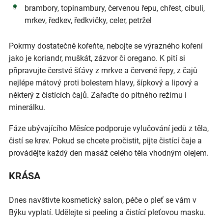
brambory, topinambury, červenou řepu, chřest, cibuli,
mrkev, ředkev, ředkvičky, celer, petržel
Pokrmy dostatečně kořeňte, nebojte se výrazného koření
jako je koriandr, muškát, zázvor či oregano. K pití si
připravujte čerstvé šťávy z mrkve a červené řepy, z čajů
nejlépe mátový proti bolestem hlavy, šípkový a lipový a
některý z čistících čajů. Zařaďte do pitného režimu i
minerálku.
Fáze ubývajícího Měsíce podporuje vylučování jedů z těla,
čistí se krev. Pokud se chcete pročistit, pijte čistící čaje a
provádějte každý den masáž celého těla vhodným olejem.
KRÁSA
Dnes navštivte kosmetický salon, péče o pleť se vám v
Býku vyplatí. Udělejte si peeling a čistící pleťovou masku.