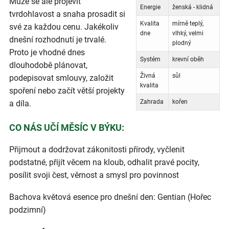
Může se ale projevit
Energie
ženská - klidná
tvrdohlavost a snaha prosadit si
Kvalita
mírně teplý,
své za každou cenu. Jakékoliv
dne
vlhký, velmi
dnešní rozhodnutí je trvalé.
plodný
Proto je vhodné dnes
Systém
krevní oběh
dlouhodobě plánovat,
Živná
sůl
podepisovat smlouvy, založit
kvalita
spoření nebo začít větší projekty
Zahrada
kořen
a díla.
CO NÁS UČÍ MĚSÍC V BÝKU:
Přijmout a dodržovat zákonitosti přírody, vyčlenit
podstatné, přijít věcem na kloub, odhalit pravé pocity,
posílit svoji čest, věrnost a smysl pro povinnost
Bachova květová esence pro dnešní den: Gentian (Hořec
podzimní)