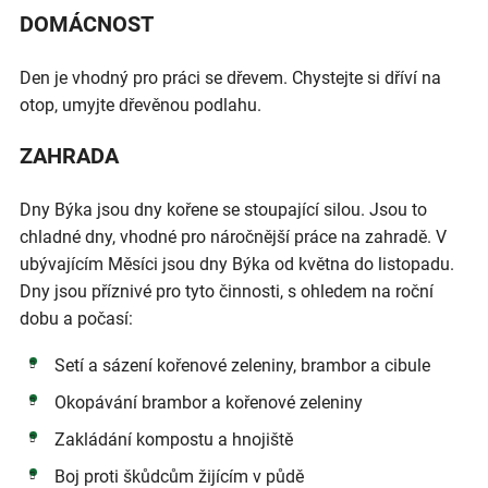
DOMÁCNOST
Den je vhodný pro práci se dřevem. Chystejte si dříví na
otop, umyjte dřevěnou podlahu.
ZAHRADA
Dny Býka jsou dny kořene se stoupající silou. Jsou to
chladné dny, vhodné pro náročnější práce na zahradě. V
ubývajícím Měsíci jsou dny Býka od května do listopadu.
Dny jsou příznivé pro tyto činnosti, s ohledem na roční
dobu a počasí:
Setí a sázení kořenové zeleniny, brambor a cibule
Okopávání brambor a kořenové zeleniny
Zakládání kompostu a hnojiště
Boj proti škůdcům žijícím v půdě