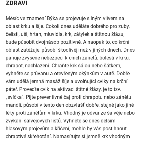
ZDRAVÍ
Měsíc ve znamení Býka se projevuje silným vlivem na
oblast krku a šíje. Cokoli dnes uděláte dobrého pro zuby,
čelisti, uši, hrtan, mluvidla, krk, zátylek a štítnou žlázu,
bude působit dvojnásob pozitivně. A naopak to, co krční
oblast zatěžuje, působí škodlivěji než v jiných dnech. Dnes
panuje zvýšené nebezpečí krčních zánětů, bolestí v krku,
chrapot, nachlazení. Chraňte krk šálou nebo šátkem,
vyhněte se průvanu a otevřeným okýnkům v autě. Dobře
vám udělá jemná masáž šíje a uvolňující cviky na krční
páteř. Proveďte cvik na aktivaci štítné žlázy, je to tzv.
„svíčka“. Pijte preventivně čaj proti chrapotu nebo zánětu
mandlí, působí v tento den obzvlášť dobře, stejně jako jiné
léky proti zánětům v krku. Vhodný je odvar ze šalvěje nebo
žvýkání šalvějových listů. Vyhněte se dnes delším
hlasovým projevům a křičení, mohlo by vás postihnout
chraptivé skřehotání. Namasírujte si jemně krk vhodným