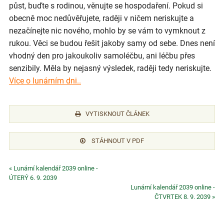
půst, buďte s rodinou, věnujte se hospodaření. Pokud si
obecně moc nedůvěřujete, raději v ničem neriskujte a
nezačínejte nic nového, mohlo by se vám to vymknout z
rukou. Věci se budou řešit jakoby samy od sebe. Dnes není
vhodný den pro jakoukoliv samoléčbu, ani léčbu přes
senzibily. Měla by nejasný výsledek, raději tedy neriskujte.
Více o lunárním dni..
VYTISKNOUT ČLÁNEK
STÁHNOUT V PDF
« Lunární kalendář 2039 online -
ÚTERÝ 6. 9. 2039
Lunární kalendář 2039 online -
ČTVRTEK 8. 9. 2039 »