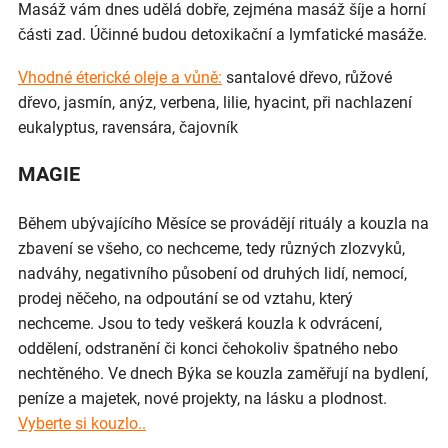
Masáž vám dnes udělá dobře, zejména masáž šíje a horní
části zad. Účinné budou detoxikační a lymfatické masáže.
Vhodné éterické oleje a vůně:
santalové dřevo, růžové
dřevo, jasmín, anýz, verbena, lilie, hyacint, při nachlazení
eukalyptus, ravensára, čajovník
MAGIE
Během ubývajícího Měsíce se provádějí rituály a kouzla na
zbavení se všeho, co nechceme, tedy různých zlozvyků,
nadváhy, negativního působení od druhých lidí, nemocí,
prodej něčeho, na odpoutání se od vztahu, který
nechceme. Jsou to tedy veškerá kouzla k odvrácení,
oddělení, odstranění či konci čehokoliv špatného nebo
nechtěného. Ve dnech Býka se kouzla zaměřují na bydlení,
peníze a majetek, nové projekty, na lásku a plodnost.
Vyberte si kouzlo..