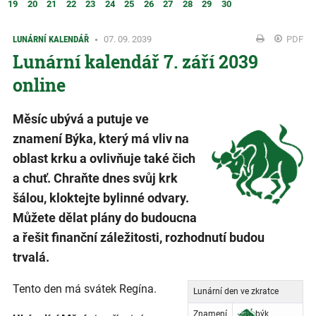
19
20
21
22
23
24
25
26
27
28
29
30
LUNÁRNÍ KALENDÁŘ
07. 09. 2039
PDF
Lunární kalendář 7. září 2039
online
Měsíc ubývá a putuje ve
znamení Býka, který má vliv na
oblast krku a ovlivňuje také čich
a chuť. Chraňte dnes svůj krk
šálou, kloktejte bylinné odvary.
Můžete dělat plány do budoucna
a řešit finanční záležitosti, rozhodnutí budou
trvalá.
Tento den má svátek Regína.
Lunární den ve zkratce
Znamení
býk