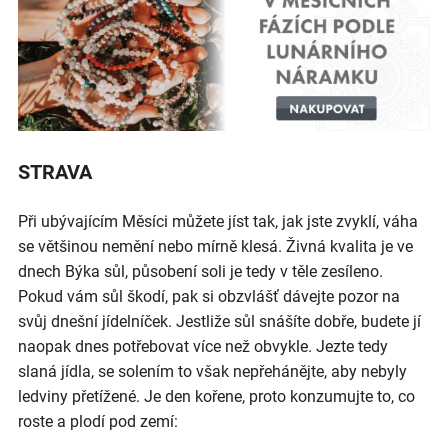
STRAVA
Při ubývajícím Měsíci můžete jíst tak, jak jste zvyklí, váha
se většinou nemění nebo mírně klesá. Živná kvalita je ve
dnech Býka sůl, působení soli je tedy v těle zesíleno.
Pokud vám sůl škodí, pak si obzvlášť dávejte pozor na
svůj dnešní jídelníček. Jestliže sůl snášíte dobře, budete jí
naopak dnes potřebovat více než obvykle. Jezte tedy
slaná jídla, se solením to však nepřehánějte, aby nebyly
ledviny přetížené. Je den kořene, proto konzumujte to, co
roste a plodí pod zemí: