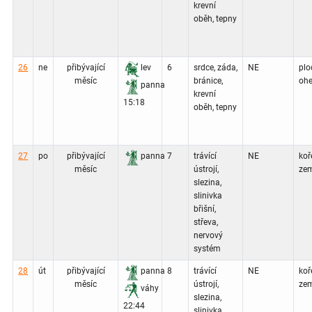
krevní
oběh, tepny
26
ne
přibývající
lev
6
srdce, záda,
NE
plo
měsíc
bránice,
ohe
panna
krevní
15:18
oběh, tepny
27
po
přibývající
panna
7
trávící
NE
koř
měsíc
ústrojí,
zem
slezina,
slinivka
břišní,
střeva,
nervový
systém
28
út
přibývající
panna
8
trávící
NE
koř
měsíc
ústrojí,
zem
váhy
slezina,
22:44
slinivka