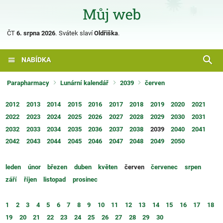
ČT
6. srpna 2026
.
Svátek slaví
Oldřiška
.
NABÍDKA
Parapharmacy
Lunární kalendář
2039
červen
2012
2013
2014
2015
2016
2017
2018
2019
2020
2021
2022
2023
2024
2025
2026
2027
2028
2029
2030
2031
2032
2033
2034
2035
2036
2037
2038
2039
2040
2041
2042
2043
2044
2045
2046
2047
2048
2049
2050
leden
únor
březen
duben
květen
červen
červenec
srpen
září
říjen
listopad
prosinec
1
2
3
4
5
6
7
8
9
10
11
12
13
14
15
16
17
18
19
20
21
22
23
24
25
26
27
28
29
30