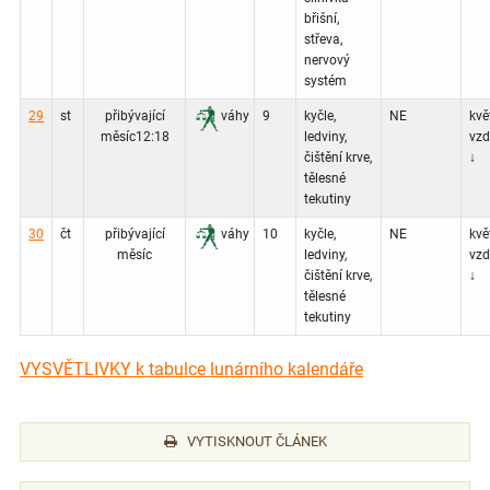
břišní,
střeva,
nervový
systém
29
st
přibývající
váhy
9
kyčle,
NE
květ
měsíc
12:18
ledviny,
vz
čištění krve,
↓
tělesné
tekutiny
30
čt
přibývající
váhy
10
kyčle,
NE
květ
měsíc
ledviny,
vz
čištění krve,
↓
tělesné
tekutiny
VYSVĚTLIVKY k tabulce lunárního kalendáře
VYTISKNOUT ČLÁNEK