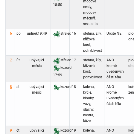
močové
18:50
cesty,
močový
měchýř,
sexualita
6
po
úplněk
19:49
střelec
16
stehna, žíly,
Určitě NE!
plo
křížová
ohe
kost,
pohyblivost
7
út
ubývající
střelec
17
stehna, žíly,
ANO,
plo
měsíc
křížová
kromě
ohe
kozoroh
kost,
uvedených
17:59
pohyblivost
částí těla
8
st
ubývající
kozoroh
18
kolena,
ANO,
koř
měsíc
kyčle,
kromě
zem
klouby,
uvedených
vazy,
částí těla
šlachy,
kostra,
kůže
9
čt
ubývající
kozoroh
19
kolena,
ANO,
koř