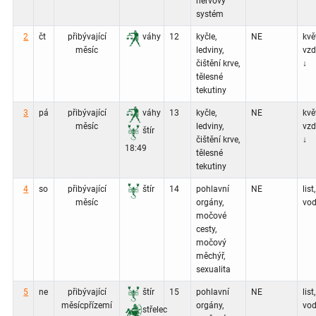
nervový
systém
2
čt
přibývající
váhy
12
kyčle,
NE
květ
měsíc
ledviny,
vz
čištění krve,
↓
tělesné
tekutiny
3
pá
přibývající
váhy
13
kyčle,
NE
květ
měsíc
ledviny,
vz
štír
čištění krve,
↓
18:49
tělesné
tekutiny
4
so
přibývající
štír
14
pohlavní
NE
list,
měsíc
orgány,
vod
močové
cesty,
močový
měchýř,
sexualita
5
ne
přibývající
štír
15
pohlavní
NE
list,
měsíc
přízemí
orgány,
vod
střelec