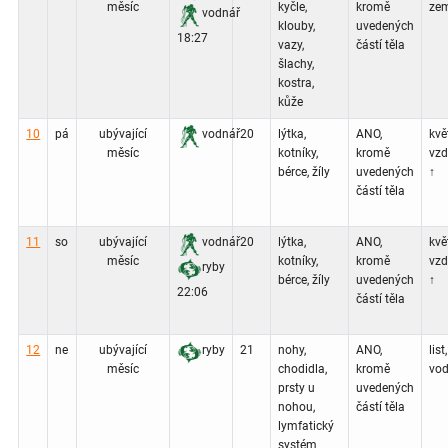
měsíc
kyčle,
kromě
zem
vodnář
klouby,
uvedených
18:27
vazy,
částí těla
šlachy,
kostra,
kůže
10
pá
ubývající
vodnář
20
lýtka,
ANO,
květ
měsíc
kotníky,
kromě
vz
bérce, žíly
uvedených
↑
částí těla
11
so
ubývající
vodnář
20
lýtka,
ANO,
květ
měsíc
kotníky,
kromě
vz
ryby
bérce, žíly
uvedených
↑
22:06
částí těla
12
ne
ubývající
ryby
21
nohy,
ANO,
list,
měsíc
chodidla,
kromě
vod
prsty u
uvedených
nohou,
částí těla
lymfatický
systém