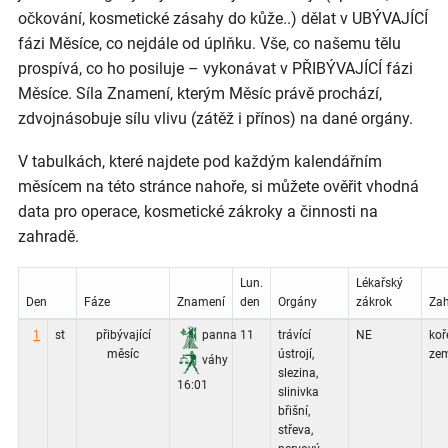
očkování, kosmetické zásahy do kůže..) dělat v UBÝVAJÍCÍ
fázi Měsíce, co nejdále od úplňku. Vše, co našemu tělu
prospívá, co ho posiluje – vykonávat v PŘIBÝVAJÍCÍ fázi
Měsíce. Síla Znamení, kterým Měsíc právě prochází,
zdvojnásobuje sílu vlivu (zátěž i přínos) na dané orgány.
V tabulkách, které najdete pod každým kalendářním
měsícem na této stránce nahoře, si můžete ověřit vhodná
data pro operace, kosmetické zákroky a činnosti na
zahradě.
Lun.
Lékařský
Den
Fáze
Znamení
den
Orgány
zákrok
Za
1
st
přibývající
panna
11
trávící
NE
koř
měsíc
ústrojí,
zem
váhy
slezina,
16:01
slinivka
břišní,
střeva,