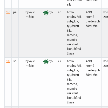
nos, životní
částí těla
síla
17
pá
ubývající
býk
26
hrdlo,
ANO,
koř
měsíc
orgány řeči,
kromě
zem
zuby, krk,
uvedených
týl, čelisti,
částí těla
šíje,
ramena,
mandle,
uši, chuť,
čich, štítná
žláza
18
so
ubývající
býk
27
hrdlo,
ANO,
koř
měsíc
orgány řeči,
kromě
zem
zuby, krk,
uvedených
týl, čelisti,
částí těla
šíje,
ramena,
mandle,
uši, chuť,
čich, štítná
žláza