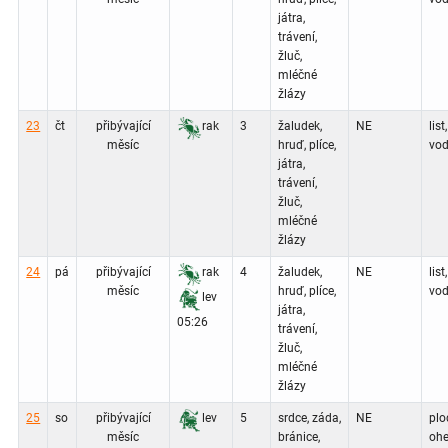
játra,
trávení,
žluč,
mléčné
žlázy
23
čt
přibývající
rak
3
žaludek,
NE
list,
měsíc
hruď, plíce,
vod
játra,
trávení,
žluč,
mléčné
žlázy
24
pá
přibývající
rak
4
žaludek,
NE
list,
měsíc
hruď, plíce,
vod
lev
játra,
05:26
trávení,
žluč,
mléčné
žlázy
25
so
přibývající
lev
5
srdce, záda,
NE
plo
měsíc
bránice,
ohe