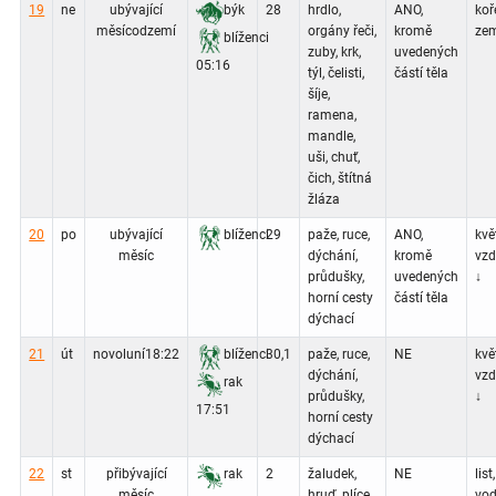
19
ne
ubývající
býk
28
hrdlo,
ANO,
koř
měsíc
odzemí
orgány řeči,
kromě
zem
blíženci
zuby, krk,
uvedených
05:16
týl, čelisti,
částí těla
šíje,
ramena,
mandle,
uši, chuť,
čich, štítná
žláza
20
po
ubývající
blíženci
29
paže, ruce,
ANO,
květ
měsíc
dýchání,
kromě
vz
průdušky,
uvedených
↓
horní cesty
částí těla
dýchací
21
út
novoluní
18:22
blíženci
30,1
paže, ruce,
NE
květ
dýchání,
vz
rak
průdušky,
↓
17:51
horní cesty
dýchací
22
st
přibývající
rak
2
žaludek,
NE
list,
měsíc
hruď, plíce,
vod