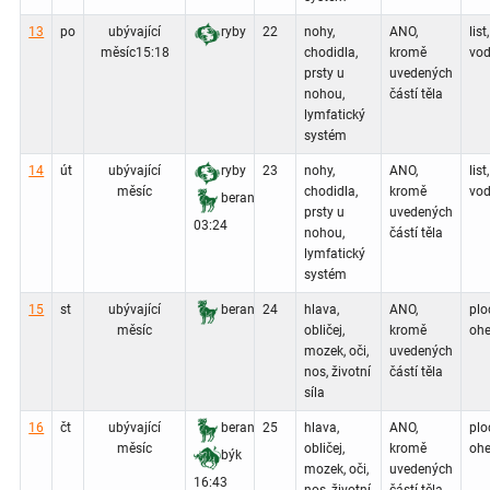
13
po
ubývající
ryby
22
nohy,
ANO,
list,
měsíc
15:18
chodidla,
kromě
vod
prsty u
uvedených
nohou,
částí těla
lymfatický
systém
14
út
ubývající
ryby
23
nohy,
ANO,
list,
měsíc
chodidla,
kromě
vod
beran
prsty u
uvedených
03:24
nohou,
částí těla
lymfatický
systém
15
st
ubývající
beran
24
hlava,
ANO,
plo
měsíc
obličej,
kromě
ohe
mozek, oči,
uvedených
nos, životní
částí těla
síla
16
čt
ubývající
beran
25
hlava,
ANO,
plo
měsíc
obličej,
kromě
ohe
býk
mozek, oči,
uvedených
16:43