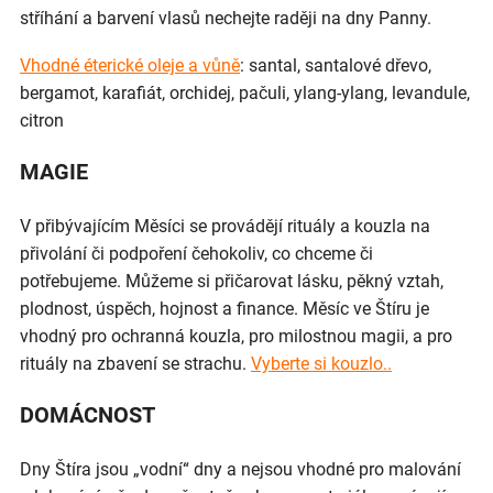
stříhání a barvení vlasů nechejte raději na dny Panny.
Vhodné éterické oleje a vůně
: santal, santalové dřevo,
bergamot, karafiát, orchidej, pačuli, ylang-ylang, levandule,
citron
MAGIE
V přibývajícím Měsíci se provádějí rituály a kouzla na
přivolání či podpoření čehokoliv, co chceme či
potřebujeme. Můžeme si přičarovat lásku, pěkný vztah,
plodnost, úspěch, hojnost a finance. Měsíc ve Štíru je
vhodný pro ochranná kouzla, pro milostnou magii, a pro
rituály na zbavení se strachu.
Vyberte si kouzlo..
DOMÁCNOST
Dny Štíra jsou „vodní“ dny a nejsou vhodné pro malování