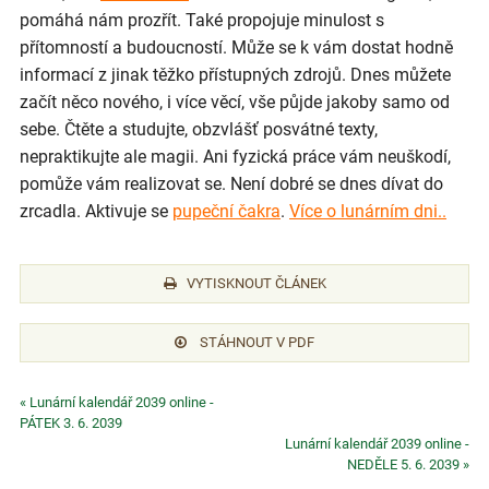
pomáhá nám prozřít. Také propojuje minulost s
přítomností a budoucností. Může se k vám dostat hodně
informací z jinak těžko přístupných zdrojů. Dnes můžete
začít něco nového, i více věcí, vše půjde jakoby samo od
sebe. Čtěte a studujte, obzvlášť posvátné texty,
nepraktikujte ale magii. Ani fyzická práce vám neuškodí,
pomůže vám realizovat se. Není dobré se dnes dívat do
zrcadla. Aktivuje se
pupeční čakra
.
Více o lunárním dni..
VYTISKNOUT ČLÁNEK
STÁHNOUT V PDF
« Lunární kalendář 2039 online -
PÁTEK 3. 6. 2039
Lunární kalendář 2039 online -
NEDĚLE 5. 6. 2039 »