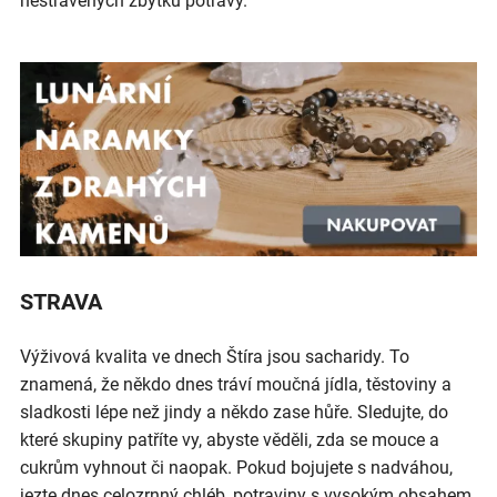
nestrávených zbytků potravy.
STRAVA
Výživová kvalita ve dnech Štíra jsou sacharidy. To
znamená, že někdo dnes tráví moučná jídla, těstoviny a
sladkosti lépe než jindy a někdo zase hůře. Sledujte, do
které skupiny patříte vy, abyste věděli, zda se mouce a
cukrům vyhnout či naopak. Pokud bojujete s nadváhou,
jezte dnes celozrnný chléb, potraviny s vysokým obsahem