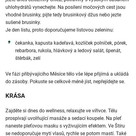
uhlohydrátů vynechejte. Na posílení močových cest jsou
vhodné brusinky, pijte tedy brusinkový džus nebo jezte
sušené brusinky.
Je den listu, proto doporučujeme listovou zeleninu:
čekanka, kapusta kadeřavá, kozlíček polníček, pórek,
rebarbora, rukola, hlávkový a ledový salát, špenát,
štěrbák, zelí
Ve fázi přibývajícího Měsíce tělo vše lépe přijímá a ukládá
do zásoby. Pokuste se celkově méně jíst, nepřejídejte se.
KRÁSA
Zajděte si dnes do wellness, relaxujte ve vířivce. Tělu
prospívají uvolňující masáže a sedací koupele. Na pleť
naneste pleťovou masku s vyživujícím efektem. Ve Štíru
se nedoporučuje mytí vlasů, rychle se potom mastí. Také