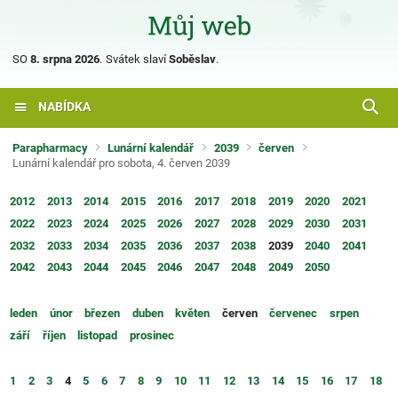
SO
8. srpna 2026
.
Svátek slaví
Soběslav
.
NABÍDKA
Parapharmacy
Lunární kalendář
2039
červen
Lunární kalendář pro sobota, 4. červen 2039
2012
2013
2014
2015
2016
2017
2018
2019
2020
2021
2022
2023
2024
2025
2026
2027
2028
2029
2030
2031
2032
2033
2034
2035
2036
2037
2038
2039
2040
2041
2042
2043
2044
2045
2046
2047
2048
2049
2050
leden
únor
březen
duben
květen
červen
červenec
srpen
září
říjen
listopad
prosinec
1
2
3
4
5
6
7
8
9
10
11
12
13
14
15
16
17
18