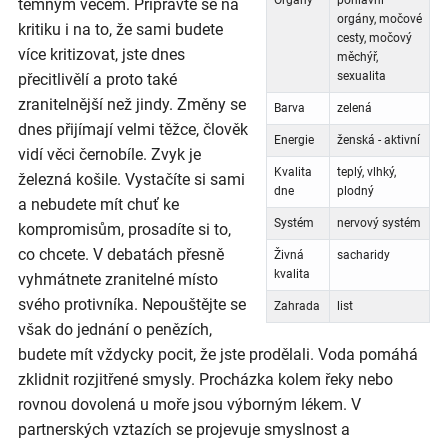
Orgány
pohlavní
temným věcem. Připravte se na
orgány, močové
kritiku i na to, že sami budete
cesty, močový
více kritizovat, jste dnes
měchýř,
sexualita
přecitlivělí a proto také
zranitelnější než jindy. Změny se
Barva
zelená
dnes přijímají velmi těžce, člověk
Energie
ženská - aktivní
vidí věci černobíle. Zvyk je
Kvalita
teplý, vlhký,
železná košile. Vystačíte si sami
dne
plodný
a nebudete mít chuť ke
Systém
nervový systém
kompromisům, prosadíte si to,
co chcete. V debatách přesně
Živná
sacharidy
kvalita
vyhmátnete zranitelné místo
svého protivníka. Nepouštějte se
Zahrada
list
však do jednání o penězích,
budete mít vždycky pocit, že jste prodělali. Voda pomáhá
zklidnit rozjitřené smysly. Procházka kolem řeky nebo
rovnou dovolená u moře jsou výborným lékem. V
partnerských vztazích se projevuje smyslnost a