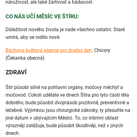
náruživost, ale také žárlivost a hádavost.
CO NÁS UČÍ MĚSÍC VE ŠTÍRU:
Důležitost nového života je nade všechno ostatní. Staré
umírá, aby se rodilo nové.
Bachova květová esence pro dnešní den:
Chicory
(Čekanka obecná)
ZDRAVÍ
Štír působí silně na pohlavní orgány, močový měchýř a
močovod. Cokoli uděláte ve dnech Štíra pro tyto části těla
dobrého, bude působit dvojnásob pozitivně, preventivně a
léčebně. Výjimkou jsou chirurgické zákroky, ty přesuňte na
jiné datum v ubývajícím Měsíci. To, co intimní oblast
výrazněji zatěžuje, bude působit škodlivěji, než v jiných
dnech.