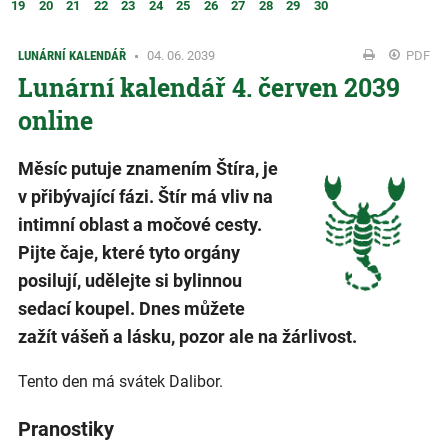
19
20
21
22
23
24
25
26
27
28
29
30
LUNÁRNÍ KALENDÁŘ
04. 06. 2039
PDF
Lunární kalendář 4. červen 2039
online
Měsíc putuje znamením Štíra, je
v přibývající fázi. Štír má vliv na
intimní oblast a močové cesty.
Pijte čaje, které tyto orgány
posilují, udělejte si bylinnou
sedací koupel. Dnes můžete
zažít vášeň a lásku, pozor ale na žárlivost.
Tento den má svátek Dalibor.
Pranostiky