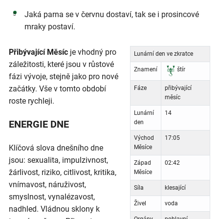
Jaká parna se v červnu dostaví, tak se i prosincové
mraky postaví.
Přibývající Měsíc
je vhodný pro
Lunární den ve zkratce
záležitosti, které jsou v růstové
Znamení
štír
fázi vývoje, stejně jako pro nové
začátky. Vše v tomto období
Fáze
přibývající
měsíc
roste rychleji.
Lunární
14
ENERGIE DNE
den
Východ
17:05
Klíčová slova dnešního dne
Měsíce
jsou: sexualita, impulzivnost,
Západ
02:42
žárlivost, riziko, citlivost, kritika,
Měsíce
vnímavost, náruživost,
Síla
klesající
smyslnost, vynalézavost,
Živel
voda
nadhled. Vládnou sklony k