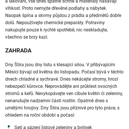
a lakování, vše dnes špatně schne a materiály nasávají
vlhkost. Proto nemyjte dřevěné podlahy a nábytek.
Naopak špína a skvrny půjdou z prádla a předmětů dobře
dolů. Nepoužívejte chemické preparáty. Potraviny
nakupujte pouze k rychlé spotřebě, nic neskladujte,
všechno se brzy kazí.
ZAHRADA
Dny Štíra jsou dny listu s klesající silou. V přibývajícím
Měsíci bývají od května do listopadu. Počasí bývá v těchto
dnech chladné a sychravé. Dnes nekácejte stromy, hrozí
nebezpečí kůrovce. Neprovádějte ani průklest ovocných
stromů a keřů. Nevykopávejte ven cibule květin či zeleniny,
nenarušujte nadzemní části rostlin. Opatrně dnes s
umělými hnojivy. Dny Štíra jsou příznivé pro tyto práce, s
ohledem na roční období a počasí:
Setí a sázení listové zeleniny a bylinek