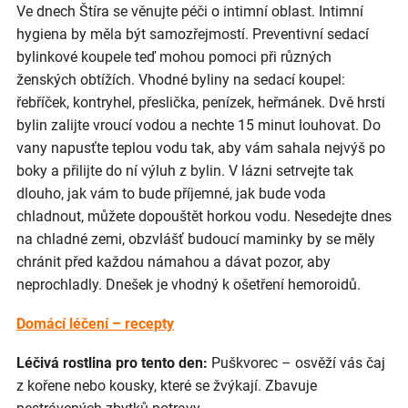
Ve dnech Štíra se věnujte péči o intimní oblast. Intimní
hygiena by měla být samozřejmostí. Preventivní sedací
bylinkové koupele teď mohou pomoci při různých
ženských obtížích. Vhodné byliny na sedací koupel:
řebříček, kontryhel, přeslička, penízek, heřmánek. Dvě hrsti
bylin zalijte vroucí vodou a nechte 15 minut louhovat. Do
vany napusťte teplou vodu tak, aby vám sahala nejvýš po
boky a přilijte do ní výluh z bylin. V lázni setrvejte tak
dlouho, jak vám to bude příjemné, jak bude voda
chladnout, můžete dopouštět horkou vodu. Nesedejte dnes
na chladné zemi, obzvlášť budoucí maminky by se měly
chránit před každou námahou a dávat pozor, aby
neprochladly. Dnešek je vhodný k ošetření hemoroidů.
Domácí léčení – recepty
Léčivá rostlina pro tento den:
Puškvorec – osvěží vás čaj
z kořene nebo kousky, které se žvýkají. Zbavuje