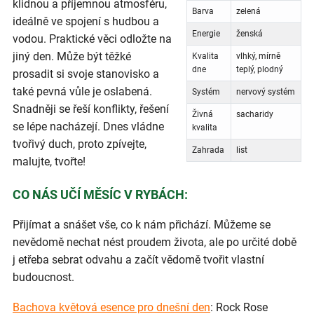
klidnou a příjemnou atmosféru,
Barva
zelená
ideálně ve spojení s hudbou a
Energie
ženská
vodou. Praktické věci odložte na
jiný den. Může být těžké
Kvalita
vlhký, mírně
dne
teplý, plodný
prosadit si svoje stanovisko a
také pevná vůle je oslabená.
Systém
nervový systém
Snadněji se řeší konflikty, řešení
Živná
sacharidy
se lépe nacházejí. Dnes vládne
kvalita
tvořivý duch, proto zpívejte,
Zahrada
list
malujte, tvořte!
CO NÁS UČÍ MĚSÍC V RYBÁCH:
Přijímat a snášet vše, co k nám přichází. Můžeme se
nevědomě nechat nést proudem života, ale po určité době
j etřeba sebrat odvahu a začít vědomě tvořit vlastní
budoucnost.
Bachova květová esence pro dnešní den
: Rock Rose