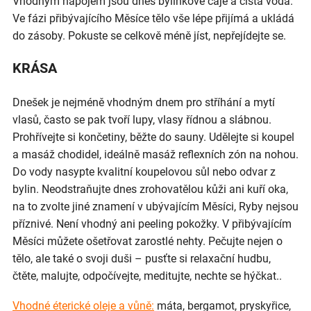
Vhodným nápojem jsou dnes bylinkové čaje a čistá voda.
Ve fázi přibývajícího Měsíce tělo vše lépe přijímá a ukládá
do zásoby. Pokuste se celkově méně jíst, nepřejídejte se.
KRÁSA
Dnešek je nejméně vhodným dnem pro stříhání a mytí
vlasů, často se pak tvoří lupy, vlasy řídnou a slábnou.
Prohřívejte si končetiny, běžte do sauny. Udělejte si koupel
a masáž chodidel, ideálně masáž reflexních zón na nohou.
Do vody nasypte kvalitní koupelovou sůl nebo odvar z
bylin. Neodstraňujte dnes zrohovatělou kůži ani kuří oka,
na to zvolte jiné znamení v ubývajícím Měsíci, Ryby nejsou
příznivé. Není vhodný ani peeling pokožky. V přibývajícím
Měsíci můžete ošetřovat zarostlé nehty. Pečujte nejen o
tělo, ale také o svoji duši – pusťte si relaxační hudbu,
čtěte, malujte, odpočívejte, meditujte, nechte se hýčkat..
Vhodné éterické oleje a vůně:
máta, bergamot, pryskyřice,