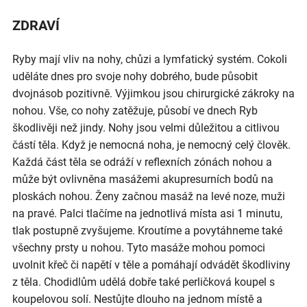
ZDRAVÍ
Ryby mají vliv na nohy, chůzi a lymfatický systém. Cokoli
uděláte dnes pro svoje nohy dobrého, bude působit
dvojnásob pozitivně. Výjimkou jsou chirurgické zákroky na
nohou. Vše, co nohy zatěžuje, působí ve dnech Ryb
škodlivěji než jindy. Nohy jsou velmi důležitou a citlivou
částí těla. Když je nemocná noha, je nemocný celý člověk.
Každá část těla se odráží v reflexních zónách nohou a
může být ovlivněna masážemi akupresurních bodů na
ploskách nohou. Ženy začnou masáž na levé noze, muži
na pravé. Palci tlačíme na jednotlivá místa asi 1 minutu,
tlak postupně zvyšujeme. Kroutíme a povytáhneme také
všechny prsty u nohou. Tyto masáže mohou pomoci
uvolnit křeč či napětí v těle a pomáhají odvádět škodliviny
z těla. Chodidlům udělá dobře také perličková koupel s
koupelovou solí. Nestůjte dlouho na jednom místě a