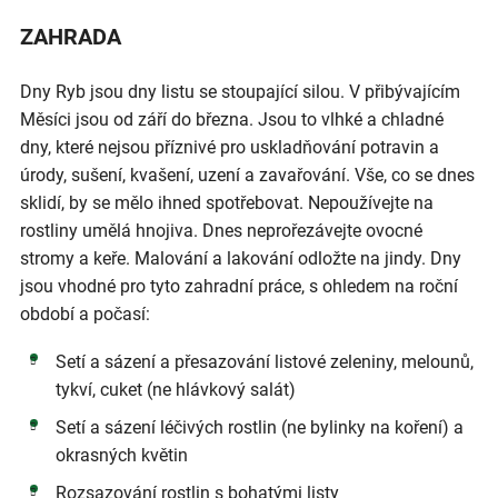
ZAHRADA
Dny Ryb jsou dny listu se stoupající silou. V přibývajícím
Měsíci jsou od září do března. Jsou to vlhké a chladné
dny, které nejsou příznivé pro uskladňování potravin a
úrody, sušení, kvašení, uzení a zavařování. Vše, co se dnes
sklidí, by se mělo ihned spotřebovat. Nepoužívejte na
rostliny umělá hnojiva. Dnes neprořezávejte ovocné
stromy a keře. Malování a lakování odložte na jindy. Dny
jsou vhodné pro tyto zahradní práce, s ohledem na roční
období a počasí:
Setí a sázení a přesazování listové zeleniny, melounů,
tykví, cuket (ne hlávkový salát)
Setí a sázení léčivých rostlin (ne bylinky na koření) a
okrasných květin
Rozsazování rostlin s bohatými listy