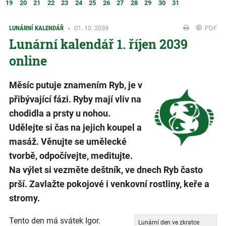
19
20
21
22
23
24
25
26
27
28
29
30
31
LUNÁRNÍ KALENDÁŘ
01. 10. 2039
PDF
Lunární kalendář 1. říjen 2039
online
Měsíc putuje znamením Ryb, je v
přibývající fázi. Ryby mají vliv na
chodidla a prsty u nohou.
Udělejte si čas na jejich koupel a
masáž. Věnujte se umělecké
tvorbě, odpočívejte, meditujte.
Na výlet si vezměte deštník, ve dnech Ryb často
prší. Zavlažte pokojové i venkovní rostliny, keře a
stromy.
Tento den má svátek Igor.
Lunární den ve zkratce