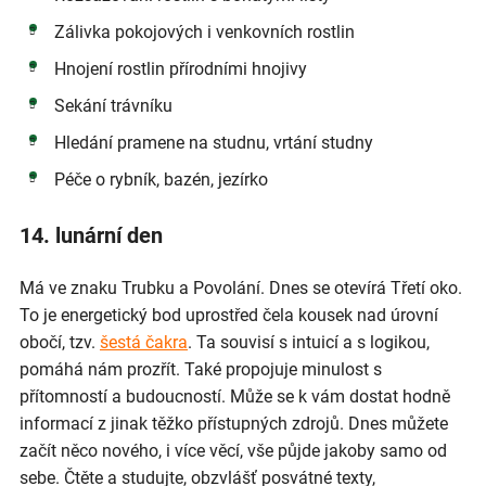
Zálivka pokojových i venkovních rostlin
Hnojení rostlin přírodními hnojivy
Sekání trávníku
Hledání pramene na studnu, vrtání studny
Péče o rybník, bazén, jezírko
14. lunární den
Má ve znaku Trubku a Povolání. Dnes se otevírá Třetí oko.
To je energetický bod uprostřed čela kousek nad úrovní
obočí, tzv.
šestá čakra
. Ta souvisí s intuicí a s logikou,
pomáhá nám prozřít. Také propojuje minulost s
přítomností a budoucností. Může se k vám dostat hodně
informací z jinak těžko přístupných zdrojů. Dnes můžete
začít něco nového, i více věcí, vše půjde jakoby samo od
sebe. Čtěte a studujte, obzvlášť posvátné texty,