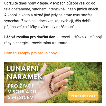
udržujte dnes nohy v teple. V Rybách působí vše, co do
těla dostaneme, mnohem intenzivněji než v jiných dnech.
Alkohol, nikotin a různé jiné jedy se proto nyní snažte
vynechat. Závislosti dnes vznikají rychleji, tělo dobře
přijímá veškeré léky, ovšem i ty nežádoucí.
Léčivá rostlina pro dnešní den:
Jitrocel – šťáva z listů hojí
rány a energie jitrocele mírní traumata
Domácí recepty pro péči o nohy