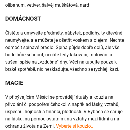
olibanum, vetiver, šalvěj muškátová, nard
DOMÁCNOST
Čistěte a umývejte předměty, nábytek, podlahy, ty dřevěné
neumývejte, ale můžete je ošetřit voskem a olejem. Nechte
odmočit špinavé prádlo. Špína půjde dobře dolů, ale vše
bude hůře schnout, nechte tedy lakování, malování a
sušení spíše na „vzdušné“ dny. Věci nakupujte pouze k
brzké spotřebě, nic neskladujte, všechno se rychleji kazí.
MAGIE
V přibývajícím Měsíci se provádějí rituály a kouzla na
přivolání či podpoření čehokoliv, například lásky, vztahů,
úspěchu, hojnosti a financí, plodnosti. V Rybách se čaruje
na lásku, na pomoc ostatním, na vztahy mezi lidmi a na
ochranu života na Zemi.
Vyberte si kouzlo..