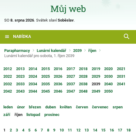
SO
8. srpna 2026
.
Svátek slaví
Soběslav
.
NABÍDKA
Parapharmacy
Lunární kalendář
2039
říjen
Lunární kalendář pro sobota, 1. říjen 2039
2012
2013
2014
2015
2016
2017
2018
2019
2020
2021
2022
2023
2024
2025
2026
2027
2028
2029
2030
2031
2032
2033
2034
2035
2036
2037
2038
2039
2040
2041
2042
2043
2044
2045
2046
2047
2048
2049
2050
leden
únor
březen
duben
květen
červen
červenec
srpen
září
říjen
listopad
prosinec
1
2
3
4
5
6
7
8
9
10
11
12
13
14
15
16
17
18