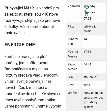
Znamení
ryby
Přibývající Měsíc
je vhodný pro
beran
záležitosti, které jsou v růstové
07:28
fázi vývoje, stejně jako pro nové
začátky. Vše v tomto období
Fáze
přibývající
měsíc
roste rychleji.
Lunární
14
ENERGIE DNE
den
Východ
17:53
Fantazie pracuje na plné
Měsíce
obrátky, jsme přitahování
Západ
04:34
fantastičnem a mystikou.
Měsíce
Rozum předává vládu emocím,
Síla
stoupající
vnitřní svět je barvitější než
Živel
voda
povrch. Čas k meditaci a
Orgány
nohy, chodidla,
ponoření se do sebe. Ke slovu se
prsty u nohou,
dnes také dostává romantika.
lymfatický
Jsme pohostinní, umíme vytvořit
systém