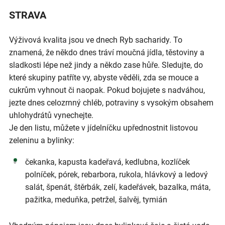
STRAVA
Výživová kvalita jsou ve dnech Ryb sacharidy. To
znamená, že někdo dnes tráví moučná jídla, těstoviny a
sladkosti lépe než jindy a někdo zase hůře. Sledujte, do
které skupiny patříte vy, abyste věděli, zda se mouce a
cukrům vyhnout či naopak. Pokud bojujete s nadváhou,
jezte dnes celozrnný chléb, potraviny s vysokým obsahem
uhlohydrátů vynechejte.
Je den listu, můžete v jídelníčku upřednostnit listovou
zeleninu a bylinky:
čekanka, kapusta kadeřavá, kedlubna, kozlíček
polníček, pórek, rebarbora, rukola, hlávkový a ledový
salát, špenát, štěrbák, zelí, kadeřávek, bazalka, máta,
pažitka, meduňka, petržel, šalvěj, tymián