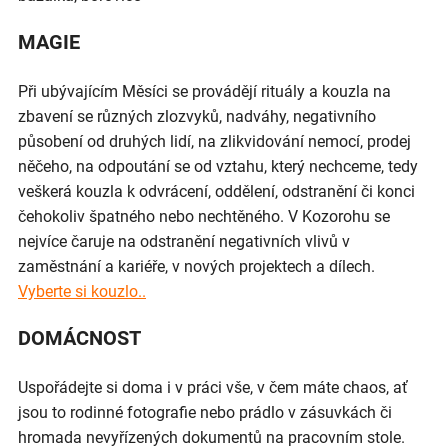
MAGIE
Při ubývajícím Měsíci se provádějí rituály a kouzla na
zbavení se různých zlozvyků, nadváhy, negativního
působení od druhých lidí, na zlikvidování nemocí, prodej
něčeho, na odpoutání se od vztahu, který nechceme, tedy
veškerá kouzla k odvrácení, oddělení, odstranění či konci
čehokoliv špatného nebo nechtěného. V Kozorohu se
nejvíce čaruje na odstranění negativních vlivů v
zaměstnání a kariéře, v nových projektech a dílech.
Vyberte si kouzlo..
DOMÁCNOST
Uspořádejte si doma i v práci vše, v čem máte chaos, ať
jsou to rodinné fotografie nebo prádlo v zásuvkách či
hromada nevyřízených dokumentů na pracovním stole.