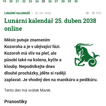
19
20
21
22
23
24
25
26
27
28
29
30
LUNÁRNÍ KALENDÁŘ
25. 04. 2038
PDF
Lunární kalendář 25. duben 2038
online
Měsíc putuje znamením
Kozoroha a je v ubývající fázi.
Kozoroh má vliv na pleť, ale
působí také na kolena, kyčle a
klouby. Nepodnikejte dnes
dlouhé procházky, jděte si raději
zaplavat. Je vhodný den na manikúru a pedikúru.
Tento den má svátek Marek.
Pranostiky