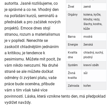
autorita. Jasně rozlišujeme, co
Živel
země
je správné a co ne. Vhodný den
Orgány
kolena, kyčle,
na pořádání kurzů, seminářů a
klouby, vazy,
přednášek a pro začátek nových
šlachy, kostra,
projektů. Emoce dnes stojí
kůže
stranou, rozum a materialismus
Barva
modrá
je v popředí. Nenechte se
Energie
ženská
zaskočit chladnějším jednáním
a kritikou, je tendence k
Kvalita
chladný, suchý,
dne
plodný
pesimismu. Můžete mít pocit, že
vám nikdo nerozumí. Na druhé
Systém
krevní oběh
straně se ale můžete dočkat
Živná
sůl
odměny či zvýšení platu, vaše
kvalita
práce bude oceněna, přibude
Zahrada
kořen
vám s tím však také více
povinností. Láska, která vznikne tento den, má předpoklad
vydržet navždy.