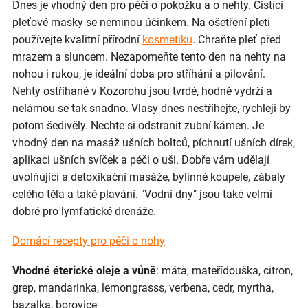
Dnes je vhodný den pro péči o pokožku a o nehty. Čistící
pleťové masky se neminou účinkem. Na ošetření pleti
používejte kvalitní přírodní
kosmetiku
. Chraňte pleť před
mrazem a sluncem. Nezapomeňte tento den na nehty na
nohou i rukou, je ideální doba pro stříhání a pilování.
Nehty ostříhané v Kozorohu jsou tvrdé, hodně vydrží a
nelámou se tak snadno. Vlasy dnes nestříhejte, rychleji by
potom šedivěly. Nechte si odstranit zubní kámen. Je
vhodný den na masáž ušních boltců, píchnutí ušních dírek,
aplikaci ušních svíček a péči o uši. Dobře vám udělají
uvolňující a detoxikační masáže, bylinné koupele, zábaly
celého těla a také plavání. "Vodní dny" jsou také velmi
dobré pro lymfatické drenáže.
Domácí recepty pro péči o nohy
Vhodné éterické oleje a vůně
: máta, mateřídouška, citron,
grep, mandarinka, lemongrasss, verbena, cedr, myrtha,
bazalka, borovice