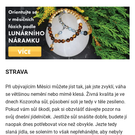
STRAVA
Při ubývajícím Měsíci můžete jíst tak, jak jste zvyklí, váha
se většinou nemění nebo mírně klesá. Živná kvalita je ve
dnech Kozoroha sůl, působení soli je tedy v těle zesíleno.
Pokud vám sůl škodí, pak si obzvlášť dávejte pozor na
svůj dnešní jídelníček. Jestliže sůl snášíte dobře, budete jí
naopak dnes potřebovat více než obvykle. Jezte tedy
slaná jídla, se solením to však nepřehánějte, aby nebyly