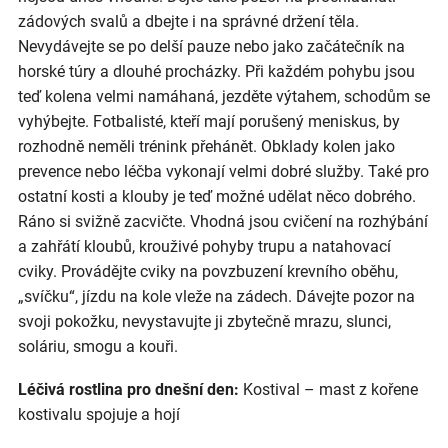
zádových svalů a dbejte i na správné držení těla.
Nevydávejte se po delší pauze nebo jako začátečník na
horské túry a dlouhé procházky. Při každém pohybu jsou
teď kolena velmi namáhaná, jezděte výtahem, schodům se
vyhýbejte. Fotbalisté, kteří mají porušený meniskus, by
rozhodně neměli trénink přehánět. Obklady kolen jako
prevence nebo léčba vykonají velmi dobré služby. Také pro
ostatní kosti a klouby je teď možné udělat něco dobrého.
Ráno si svižně zacvičte. Vhodná jsou cvičení na rozhýbání
a zahřátí kloubů, krouživé pohyby trupu a natahovací
cviky. Provádějte cviky na povzbuzení krevního oběhu,
„svíčku“, jízdu na kole vleže na zádech. Dávejte pozor na
svoji pokožku, nevystavujte ji zbytečně mrazu, slunci,
soláriu, smogu a kouři.
Léčivá rostlina pro dnešní den:
Kostival – mast z kořene
kostivalu spojuje a hojí