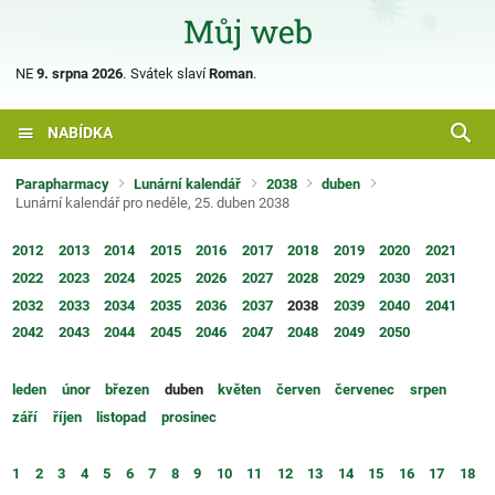
NE
9. srpna 2026
.
Svátek slaví
Roman
.
NABÍDKA
Parapharmacy
Lunární kalendář
2038
duben
Lunární kalendář pro neděle, 25. duben 2038
2012
2013
2014
2015
2016
2017
2018
2019
2020
2021
2022
2023
2024
2025
2026
2027
2028
2029
2030
2031
2032
2033
2034
2035
2036
2037
2038
2039
2040
2041
2042
2043
2044
2045
2046
2047
2048
2049
2050
leden
únor
březen
duben
květen
červen
červenec
srpen
září
říjen
listopad
prosinec
1
2
3
4
5
6
7
8
9
10
11
12
13
14
15
16
17
18