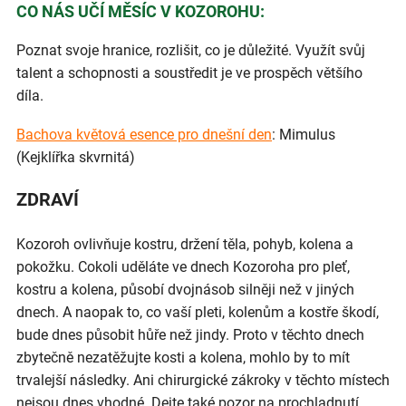
CO NÁS UČÍ MĚSÍC V KOZOROHU:
Poznat svoje hranice, rozlišit, co je důležité. Využít svůj
talent a schopnosti a soustředit je ve prospěch většího
díla.
Bachova květová esence pro dnešní den
: Mimulus
(Kejklířka skvrnitá)
ZDRAVÍ
Kozoroh ovlivňuje kostru, držení těla, pohyb, kolena a
pokožku. Cokoli uděláte ve dnech Kozoroha pro pleť,
kostru a kolena, působí dvojnásob silněji než v jiných
dnech. A naopak to, co vaší pleti, kolenům a kostře škodí,
bude dnes působit hůře než jindy. Proto v těchto dnech
zbytečně nezatěžujte kosti a kolena, mohlo by to mít
trvalejší následky. Ani chirurgické zákroky v těchto místech
nejsou dnes vhodné. Dejte také pozor na prochladnutí