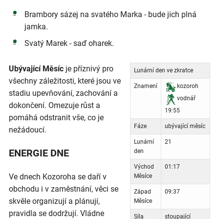
Brambory sázej na svatého Marka - bude jich plná
jamka.
Svatý Marek - saď oharek.
Ubývající Měsíc
je příznivý pro
Lunární den ve zkratce
všechny záležitosti, které jsou ve
Znamení
kozoroh
stadiu upevňování, zachování a
vodnář
dokončení. Omezuje růst a
19:55
pomáhá odstranit vše, co je
Fáze
ubývající měsíc
nežádoucí.
Lunární
21
ENERGIE DNE
den
Východ
01:17
Ve dnech Kozoroha se daří v
Měsíce
obchodu i v zaměstnání, věci se
Západ
09:37
skvěle organizují a plánují,
Měsíce
pravidla se dodržují. Vládne
Síla
stoupající