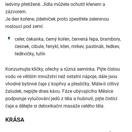
ledviny přetížené. Jídla můžete ochutit křenem a
zázvorem.
Je den kořene, jídelníček proto zpestřete zeleninou
rostoucí pod zemí:
celer, čekanka, černý kořen, červená řepa, brambory,
česnek, cibule, fenykl, křen, mrkev, pastinák, ředkev,
ředkvičky, tuřín
Konzumujte klíčky, ořechy a různá semínka. Pijte čistou
vodu ve větším množství než ostatní nápoje, dále jsou
vhodné bylinné čaje z kopřivy a přesličky. Máte-li citlivý
žaludek, nepijte dnes kávu. Fáze ubývajícího Měsíce
podporuje vylučování jedů z těla a hubnutí, pijte čistící
čaje a dělejte si detoxikační masáže celého těla.
KRÁSA