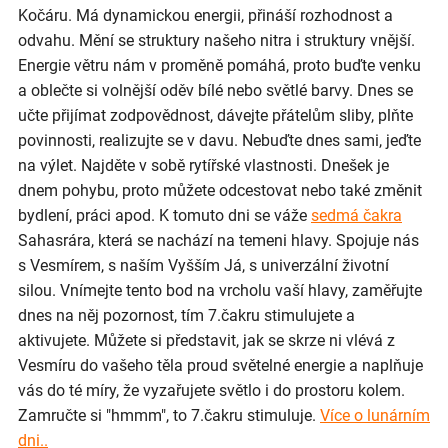
Kočáru. Má dynamickou energii, přináší rozhodnost a
odvahu. Mění se struktury našeho nitra i struktury vnější.
Energie větru nám v proměně pomáhá, proto buďte venku
a oblečte si volnější oděv bílé nebo světlé barvy. Dnes se
učte přijímat zodpovědnost, dávejte přátelům sliby, plňte
povinnosti, realizujte se v davu. Nebuďte dnes sami, jeďte
na výlet. Najděte v sobě rytířské vlastnosti. Dnešek je
dnem pohybu, proto můžete odcestovat nebo také změnit
bydlení, práci apod. K tomuto dni se váže
sedmá čakra
Sahasrára, která se nachází na temeni hlavy. Spojuje nás
s Vesmírem, s naším Vyšším Já, s univerzální životní
silou. Vnímejte tento bod na vrcholu vaší hlavy, zaměřujte
dnes na něj pozornost, tím 7.čakru stimulujete a
aktivujete. Můžete si představit, jak se skrze ni vlévá z
Vesmíru do vašeho těla proud světelné energie a naplňuje
vás do té míry, že vyzařujete světlo i do prostoru kolem.
Zamručte si "hmmm", to 7.čakru stimuluje.
Více o lunárním
dni..