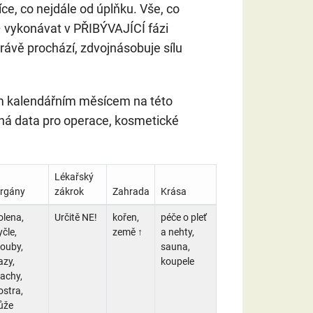
ce, co nejdále od úplňku. Vše, co
– vykonávat v PŘIBÝVAJÍCÍ fázi
rávě prochází, zdvojnásobuje sílu
ým kalendářním měsícem na této
dná data pro operace, kosmetické
Lékařský
rgány
zákrok
Zahrada
Krása
olena,
Určitě NE!
kořen,
péče o pleť
yčle,
země ↑
a nehty,
louby,
sauna,
azy,
koupele
lachy,
ostra,
ůže