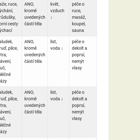
aže, ruce,
ANO,
květ,
péče o
ýchání,
kromě
vzduch
ruce,
růdušky,
uvedených
↓
masáž,
orní cesty
částí těla
koupel,
ýchací
sauna
aludek,
ANO,
list,
péče o
ruď, plíce,
kromě
voda ↓
dekolt a
átra,
uvedených
poprsí,
rávení,
částí těla
nemýt
luč,
vlasy
léčné
lázy
aludek,
ANO,
list,
péče o
ruď, plíce,
kromě
voda ↓
dekolt a
átra,
uvedených
poprsí,
rávení,
částí těla
nemýt
luč,
vlasy
léčné
lázy