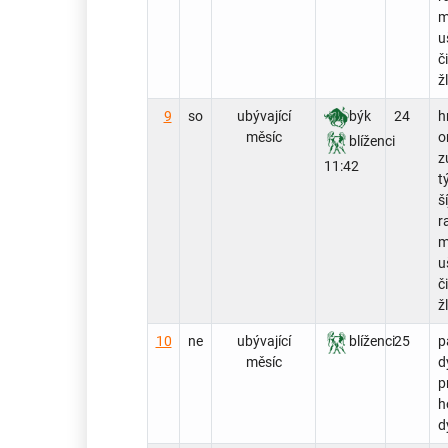
m
u
č
ž
9
so
ubývající
býk
24
h
měsíc
o
blíženci
z
11:42
tý
ší
r
m
u
č
ž
10
ne
ubývající
blíženci
25
p
měsíc
d
p
h
d