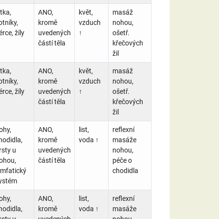
ýtka,
ANO,
květ,
masáž
otníky,
kromě
vzduch
nohou,
érce, žíly
uvedených
↑
ošetř.
částí těla
křečových
žil
ýtka,
ANO,
květ,
masáž
otníky,
kromě
vzduch
nohou,
érce, žíly
uvedených
↑
ošetř.
částí těla
křečových
žil
ohy,
ANO,
list,
reflexní
hodidla,
kromě
voda ↑
masáže
rsty u
uvedených
nohou,
ohou,
částí těla
péče o
ymfatický
chodidla
ystém
ohy,
ANO,
list,
reflexní
hodidla,
kromě
voda ↑
masáže
rsty u
uvedených
nohou,