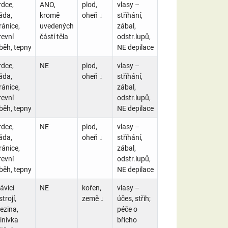
rdce,
ANO,
plod,
vlasy –
áda,
kromě
oheň ↓
stříhání,
ránice,
uvedených
zábal,
revní
částí těla
odstr.lupů,
běh, tepny
NE depilace
rdce,
NE
plod,
vlasy –
áda,
oheň ↓
stříhání,
ránice,
zábal,
revní
odstr.lupů,
běh, tepny
NE depilace
rdce,
NE
plod,
vlasy –
áda,
oheň ↓
stříhání,
ránice,
zábal,
revní
odstr.lupů,
běh, tepny
NE depilace
rávící
NE
kořen,
vlasy –
trojí,
země ↓
účes, střih;
lezina,
péče o
linivka
břicho