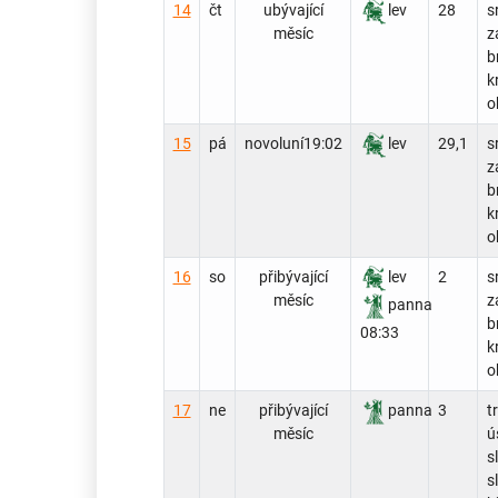
14
čt
ubývající
lev
28
s
měsíc
z
b
k
o
15
pá
novoluní
19:02
lev
29,1
s
z
b
k
o
16
so
přibývající
lev
2
s
měsíc
z
panna
b
08:33
k
o
17
ne
přibývající
panna
3
t
měsíc
ús
s
s