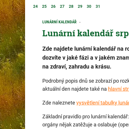
24
25
26
27
28
29
30
31
LUNÁRNÍ KALENDÁŘ
Lunární kalendář srp
Zde najdete lunární kalendář na r
dozvíte v jaké fázi a v jakém znam
na zdraví, zahradu a krásu.
Podrobný popis dnů se zobrazí po rozk
aktuální den najdete také na
hlavní st
Zde naleznete
vysvětlení tabulky luná
Základní pravidlo pro lunární kalendář:
orgány nějak zatěžuje a oslabuje (op