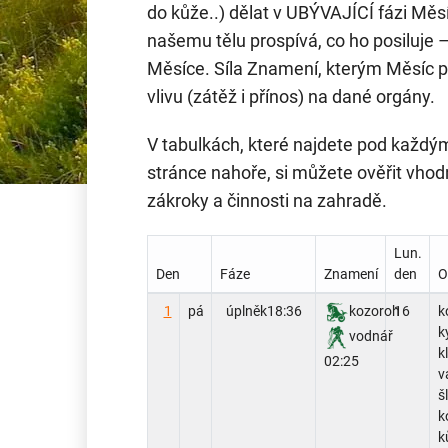
do kůže..) dělat v UBÝVAJÍCÍ fázi Měsí
našemu tělu prospívá, co ho posiluje 
Měsíce. Síla Znamení, kterým Měsíc p
vlivu (zátěž i přínos) na dané orgány.
V tabulkách, které najdete pod každ
stránce nahoře, si můžete ověřit vho
zákroky a činnosti na zahradě.
Lun.
Den
Fáze
Znamení
den
O
1
pá
úplněk
18:36
kozoroh
16
k
k
vodnář
k
02:25
v
š
k
k