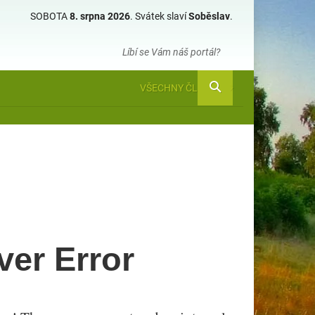
SOBOTA
8. srpna 2026
.
Svátek slaví
Soběslav
.
Líbí se Vám náš portál?
VŠECHNY ČLÁNKY
ver Error