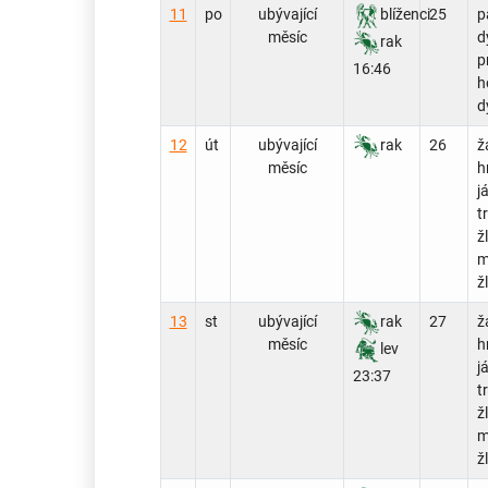
11
po
ubývající
blíženci
25
p
měsíc
d
rak
p
16:46
h
d
12
út
ubývající
rak
26
ž
měsíc
h
j
t
ž
m
ž
13
st
ubývající
rak
27
ž
měsíc
h
lev
j
23:37
t
ž
m
ž