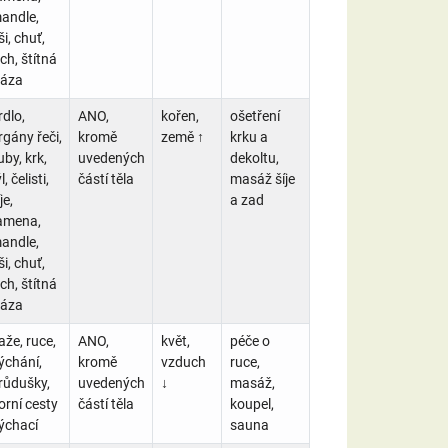
andle,
ši, chuť,
ich, štítná
láza
rdlo,
ANO,
kořen,
ošetření
rgány řeči,
kromě
země ↑
krku a
uby, krk,
uvedených
dekoltu,
l, čelisti,
částí těla
masáž šíje
je,
a zad
amena,
andle,
ši, chuť,
ich, štítná
láza
aže, ruce,
ANO,
květ,
péče o
ýchání,
kromě
vzduch
ruce,
růdušky,
uvedených
↓
masáž,
orní cesty
částí těla
koupel,
ýchací
sauna