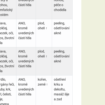
ohou,
částí těla
péče o
ymfatický
chodidla
ystém
lava,
ANO,
plod,
peeling,
ličej,
kromě
oheň ↑
ošetřování
ozek, oči,
uvedených
akné
os, životní
částí těla
la
lava,
ANO,
plod,
peeling,
ličej,
kromě
oheň ↑
ošetřování
ozek, oči,
uvedených
akné
os, životní
částí těla
la
rdlo,
ANO,
kořen,
ošetření
rgány řeči,
kromě
země ↑
krku a
uby, krk,
uvedených
dekoltu,
l, čelisti,
částí těla
masáž šíje
je,
a zad
amena,