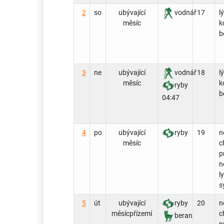
2
so
ubývající
vodnář
17
l
měsíc
k
b
3
ne
ubývající
vodnář
18
l
měsíc
k
ryby
b
04:47
4
po
ubývající
ryby
19
n
měsíc
c
p
n
l
s
5
út
ubývající
ryby
20
n
měsíc
přízemí
c
beran
p