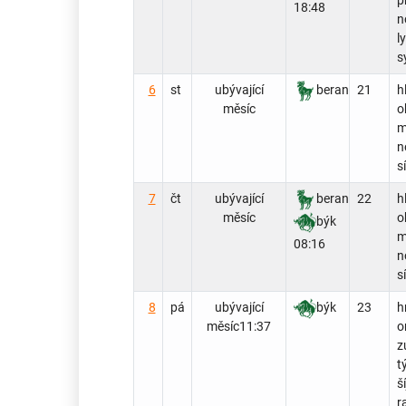
18:48
n
l
s
6
st
ubývající
beran
21
h
měsíc
ob
m
n
sí
7
čt
ubývající
beran
22
h
měsíc
ob
býk
m
08:16
n
sí
8
pá
ubývající
býk
23
h
měsíc
11:37
o
z
tý
ší
r