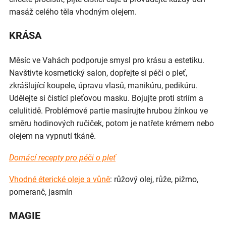
masáž celého těla vhodným olejem.
KRÁSA
Měsíc ve Vahách podporuje smysl pro krásu a estetiku.
Navštivte kosmetický salon, dopřejte si péči o pleť,
zkrášlující koupele, úpravu vlasů, manikúru, pedikúru.
Udělejte si čistící pleťovou masku. Bojujte proti striím a
celulitidě. Problémové partie masírujte hrubou žínkou ve
směru hodinových ručiček, potom je natřete krémem nebo
olejem na vypnutí tkáně.
Domácí recepty pro péči o pleť
Vhodné éterické oleje a vůně
: růžový olej, růže, pižmo,
pomeranč, jasmín
MAGIE