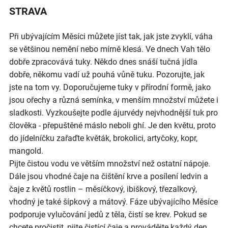
STRAVA
Při ubývajícím Měsíci můžete jíst tak, jak jste zvyklí, váha
se většinou nemění nebo mírně klesá. Ve dnech Vah tělo
dobře zpracovává tuky. Někdo dnes snáší tučná jídla
dobře, někomu vadí už pouhá vůně tuku. Pozorujte, jak
jste na tom vy. Doporučujeme tuky v přírodní formě, jako
jsou ořechy a různá semínka, v menším množství můžete i
sladkosti. Vyzkoušejte podle ájurvédy nejvhodnější tuk pro
člověka - přepuštěné máslo neboli ghí. Je den květu, proto
do jídelníčku zařaďte květák, brokolici, artyčoky, kopr,
mangold.
Pijte čistou vodu ve větším množství než ostatní nápoje.
Dále jsou vhodné čaje na čištění krve a posílení ledvin a
čaje z květů rostlin – měsíčkový, ibiškový, třezalkový,
vhodný je také šípkový a mátový. Fáze ubývajícího Měsíce
podporuje vylučování jedů z těla, čistí se krev. Pokud se
chcete pročistit, pijte čistící čaje a provádějte každý den