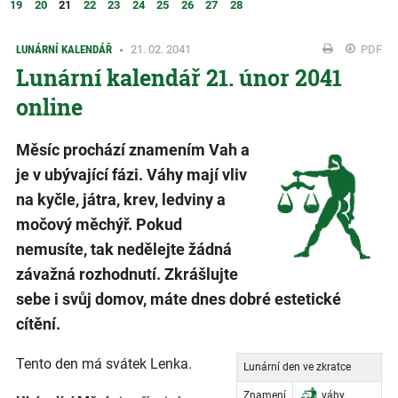
19
20
21
22
23
24
25
26
27
28
LUNÁRNÍ KALENDÁŘ
21. 02. 2041
PDF
Lunární kalendář 21. únor 2041
online
Měsíc prochází znamením Vah a
je v ubývající fázi. Váhy mají vliv
na kyčle, játra, krev, ledviny a
močový měchýř. Pokud
nemusíte, tak nedělejte žádná
závažná rozhodnutí. Zkrášlujte
sebe i svůj domov, máte dnes dobré estetické
cítění.
Tento den má svátek Lenka.
Lunární den ve zkratce
Znamení
váhy