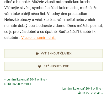
silné a hluboké. Můžete zkusit automatickou kresbu.
Všímejte si věcí, symbolů a čísel kolem sebe, možná, že
vám také chtějí něco říct. Vhodný den pro studium.
Nehezké obrazy a věci, které se vám nelíbí nebo z nich
nemáte dobrý pocit, odneste z domu. Dnes můžete poznat,
co je pro vás dobré a co špatné. Buďte štědří k sobě i k
ostatním.
Více o lunárním dni..
VYTISKNOUT ČLÁNEK
STÁHNOUT V PDF
« Lunární kalendář 2041 online -
STŘEDA 20. 2. 2041
Lunární kalendář 2041 online -
PÁTEK 22. 2. 2041 »