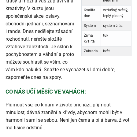
krásy a možná vás zaplaví vlna
neutrální
kreativity. V kurzu jsou
Kvalita
vzdušný, světlý,
společenské akce, oslavy,
dne
teplý, plodný
obchodní jednání, seznamování
Systém
systém žláz
i rande. Dnes nedělejte zásadní
Živná
tuk
rozhodnutí, neřešte složité
kvalita
vztahové záležitosti. Je sklon k
Zahrada
květ
pochybnostem a váhání a proto
můžete souhlasit se vším, co
vám kdo nakuká. Snažte se vycházet s lidmi dobře,
zapomeňte dnes na spory.
CO NÁS UČÍ MĚSÍC VE VAHÁCH:
Přijmout vše, co k nám v životě přichází, přijmout
minulost, dávná zranění a křivdy, abychom mohli být v
harmonii sami se sebou. Není jen černá a bílá barva, život
má tisíce odstínů..