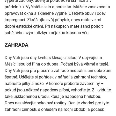
vyperte záclony, udělejte pořádek ve skříních a v
prádelníku. Vyčistěte sklo a porcelán. Můžete zasazovat a
opravovat okna a skleněné výplně. Ošetřete obuv i oděv
impregnací. Zkrášlujte svůj příbytek, dnes máte velmi
dobré estetické cítění. Při nákupech máte šanci pořídit
sobě nebo svým blízkým nějakou krásnou věc.
ZAHRADA
Dny Vah jsou dny květu s klesající silou. V ubývajícím
Měsíci jsou od října do dubna. Počasí bývá větrné a teplé.
Dny Vah jsou pro práce na zahradě neutrální, ani dobré ani
špatné. Udělejte si pořádek v nářadí a zahradní technice,
nabruste pilky a nože. V komoře proberte zavařeniny –
pokud jsou některé napadeny plísní, vyhoďte je. Zlikvidujte
také uskladněnou úrodu, která je napadena hnilobou.
Dnes nezalévejte pokojové rostiny. Den je vhodný pro tyto
zahradní činnosti, s ohledem na roční období a počasí: