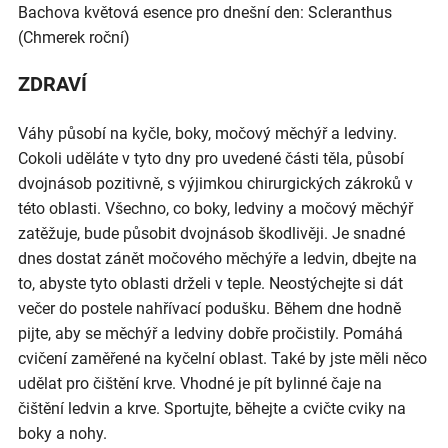
Bachova květová esence pro dnešní den: Scleranthus
(Chmerek roční)
ZDRAVÍ
Váhy působí na kyčle, boky, močový měchýř a ledviny.
Cokoli uděláte v tyto dny pro uvedené části těla, působí
dvojnásob pozitivně, s výjimkou chirurgických zákroků v
této oblasti. Všechno, co boky, ledviny a močový měchýř
zatěžuje, bude působit dvojnásob škodlivěji. Je snadné
dnes dostat zánět močového měchýře a ledvin, dbejte na
to, abyste tyto oblasti drželi v teple. Neostýchejte si dát
večer do postele nahřívací podušku. Během dne hodně
pijte, aby se měchýř a ledviny dobře pročistily. Pomáhá
cvičení zaměřené na kyčelní oblast. Také by jste měli něco
udělat pro čištění krve. Vhodné je pít bylinné čaje na
čištění ledvin a krve. Sportujte, běhejte a cvičte cviky na
boky a nohy.