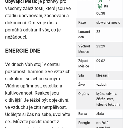
Ubývající Měsíc
je příznivý pro
štír
všechny záležitosti, které jsou ve
06:38
stadiu upevňování, zachování a
dokončení. Omezuje růst a
Fáze
ubývající měsíc
pomáhá odstranit vše, co je
Lunární
22
nežádoucí.
den
Východ
23:29
ENERGIE DNE
Měsíce
Západ
09:02
Ve dnech Vah stojí v centru
Měsíce
pozornosti harmonie ve vztazích
Síla
klesající
s okolím i se sebou samým.
Živel
vzduch
Vládne upřímnost, estetika a
kultivovanost. Reakce jsou
Orgány
kyčle, ledviny,
čištění krve,
citlivější. Je těžké být objektivní,
tělesné tekutiny
ve vzduchu je cítit netrpělivost.
Udělejte si čas na sebe, uvolněte
Barva
žlutá
se.. Můžete pocítit radost z
Energie
mužská -