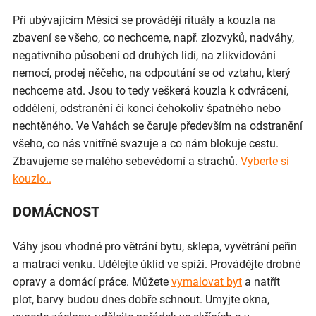
Při ubývajícím Měsíci se provádějí rituály a kouzla na
zbavení se všeho, co nechceme, např. zlozvyků, nadváhy,
negativního působení od druhých lidí, na zlikvidování
nemocí, prodej něčeho, na odpoutání se od vztahu, který
nechceme atd. Jsou to tedy veškerá kouzla k odvrácení,
oddělení, odstranění či konci čehokoliv špatného nebo
nechtěného. Ve Vahách se čaruje především na odstranění
všeho, co nás vnitřně svazuje a co nám blokuje cestu.
Zbavujeme se malého sebevědomí a strachů.
Vyberte si
kouzlo..
DOMÁCNOST
Váhy jsou vhodné pro větrání bytu, sklepa, vyvětrání peřin
a matrací venku. Udělejte úklid ve spíži. Provádějte drobné
opravy a domácí práce. Můžete
vymalovat byt
a natřít
plot, barvy budou dnes dobře schnout. Umyjte okna,