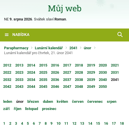
NE
9. srpna 2026
.
Svátek slaví
Roman
.
NABÍDKA
Parapharmacy
Lunární kalendář
2041
únor
Lunární kalendář pro čtvrtek, 21. únor 2041
2012
2013
2014
2015
2016
2017
2018
2019
2020
2021
2022
2023
2024
2025
2026
2027
2028
2029
2030
2031
2032
2033
2034
2035
2036
2037
2038
2039
2040
2041
2042
2043
2044
2045
2046
2047
2048
2049
2050
leden
únor
březen
duben
květen
červen
červenec
srpen
září
říjen
listopad
prosinec
1
2
3
4
5
6
7
8
9
10
11
12
13
14
15
16
17
18