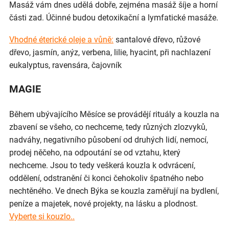
Masáž vám dnes udělá dobře, zejména masáž šíje a horní
části zad. Účinné budou detoxikační a lymfatické masáže.
Vhodné éterické oleje a vůně:
santalové dřevo, růžové
dřevo, jasmín, anýz, verbena, lilie, hyacint, při nachlazení
eukalyptus, ravensára, čajovník
MAGIE
Během ubývajícího Měsíce se provádějí rituály a kouzla na
zbavení se všeho, co nechceme, tedy různých zlozvyků,
nadváhy, negativního působení od druhých lidí, nemocí,
prodej něčeho, na odpoutání se od vztahu, který
nechceme. Jsou to tedy veškerá kouzla k odvrácení,
oddělení, odstranění či konci čehokoliv špatného nebo
nechtěného. Ve dnech Býka se kouzla zaměřují na bydlení,
peníze a majetek, nové projekty, na lásku a plodnost.
Vyberte si kouzlo..