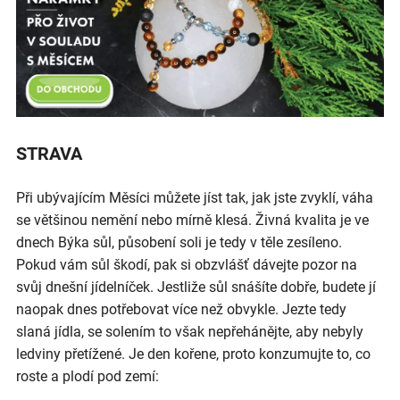
STRAVA
Při ubývajícím Měsíci můžete jíst tak, jak jste zvyklí, váha
se většinou nemění nebo mírně klesá. Živná kvalita je ve
dnech Býka sůl, působení soli je tedy v těle zesíleno.
Pokud vám sůl škodí, pak si obzvlášť dávejte pozor na
svůj dnešní jídelníček. Jestliže sůl snášíte dobře, budete jí
naopak dnes potřebovat více než obvykle. Jezte tedy
slaná jídla, se solením to však nepřehánějte, aby nebyly
ledviny přetížené. Je den kořene, proto konzumujte to, co
roste a plodí pod zemí: