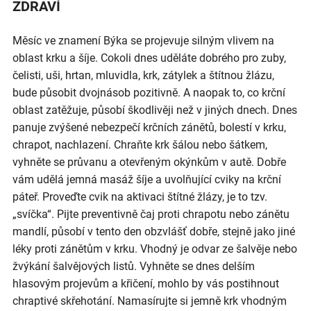
ZDRAVÍ
Měsíc ve znamení Býka se projevuje silným vlivem na
oblast krku a šíje. Cokoli dnes uděláte dobrého pro zuby,
čelisti, uši, hrtan, mluvidla, krk, zátylek a štítnou žlázu,
bude působit dvojnásob pozitivně. A naopak to, co krční
oblast zatěžuje, působí škodlivěji než v jiných dnech. Dnes
panuje zvýšené nebezpečí krčních zánětů, bolestí v krku,
chrapot, nachlazení. Chraňte krk šálou nebo šátkem,
vyhněte se průvanu a otevřeným okýnkům v autě. Dobře
vám udělá jemná masáž šíje a uvolňující cviky na krční
páteř. Proveďte cvik na aktivaci štítné žlázy, je to tzv.
„svíčka“. Pijte preventivně čaj proti chrapotu nebo zánětu
mandlí, působí v tento den obzvlášť dobře, stejně jako jiné
léky proti zánětům v krku. Vhodný je odvar ze šalvěje nebo
žvýkání šalvějových listů. Vyhněte se dnes delším
hlasovým projevům a křičení, mohlo by vás postihnout
chraptivé skřehotání. Namasírujte si jemně krk vhodným