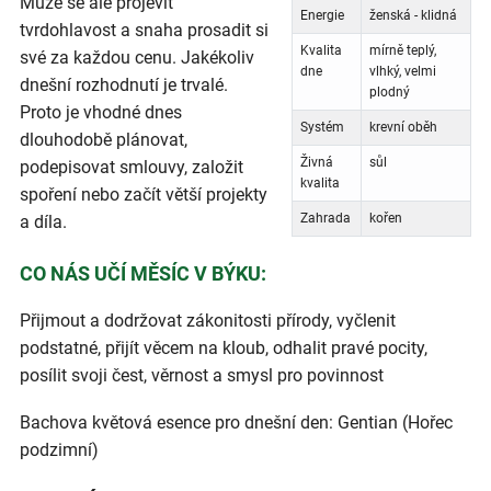
Může se ale projevit
Energie
ženská - klidná
tvrdohlavost a snaha prosadit si
Kvalita
mírně teplý,
své za každou cenu. Jakékoliv
dne
vlhký, velmi
dnešní rozhodnutí je trvalé.
plodný
Proto je vhodné dnes
Systém
krevní oběh
dlouhodobě plánovat,
Živná
sůl
podepisovat smlouvy, založit
kvalita
spoření nebo začít větší projekty
Zahrada
kořen
a díla.
CO NÁS UČÍ MĚSÍC V BÝKU:
Přijmout a dodržovat zákonitosti přírody, vyčlenit
podstatné, přijít věcem na kloub, odhalit pravé pocity,
posílit svoji čest, věrnost a smysl pro povinnost
Bachova květová esence pro dnešní den: Gentian (Hořec
podzimní)