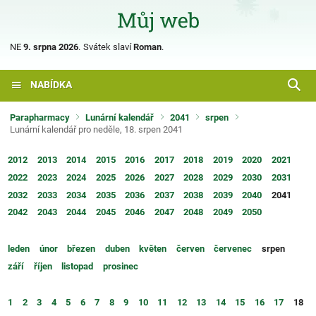
NE
9. srpna 2026
.
Svátek slaví
Roman
.
NABÍDKA
Parapharmacy
Lunární kalendář
2041
srpen
Lunární kalendář pro neděle, 18. srpen 2041
2012
2013
2014
2015
2016
2017
2018
2019
2020
2021
2022
2023
2024
2025
2026
2027
2028
2029
2030
2031
2032
2033
2034
2035
2036
2037
2038
2039
2040
2041
2042
2043
2044
2045
2046
2047
2048
2049
2050
leden
únor
březen
duben
květen
červen
červenec
srpen
září
říjen
listopad
prosinec
1
2
3
4
5
6
7
8
9
10
11
12
13
14
15
16
17
18