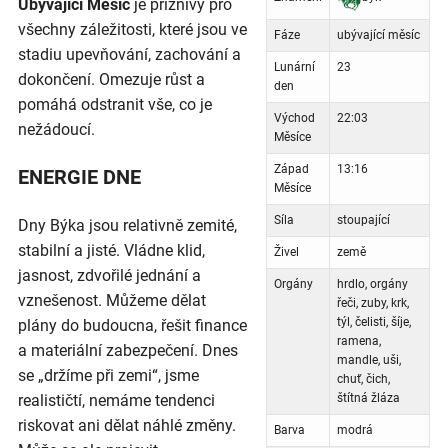
Ubývající Měsíc
je příznivý pro
všechny záležitosti, které jsou ve
Fáze
ubývající měsíc
stadiu upevňování, zachování a
Lunární
23
dokončení. Omezuje růst a
den
pomáhá odstranit vše, co je
Východ
22:03
nežádoucí.
Měsíce
Západ
13:16
ENERGIE DNE
Měsíce
Síla
stoupající
Dny Býka jsou relativně zemité,
stabilní a jisté. Vládne klid,
Živel
země
jasnost, zdvořilé jednání a
Orgány
hrdlo, orgány
vznešenost. Můžeme dělat
řeči, zuby, krk,
týl, čelisti, šíje,
plány do budoucna, řešit finance
ramena,
a materiální zabezpečení. Dnes
mandle, uši,
se „držíme při zemi“, jsme
chuť, čich,
realističtí, nemáme tendenci
štítná žláza
riskovat ani dělat náhlé změny.
Barva
modrá