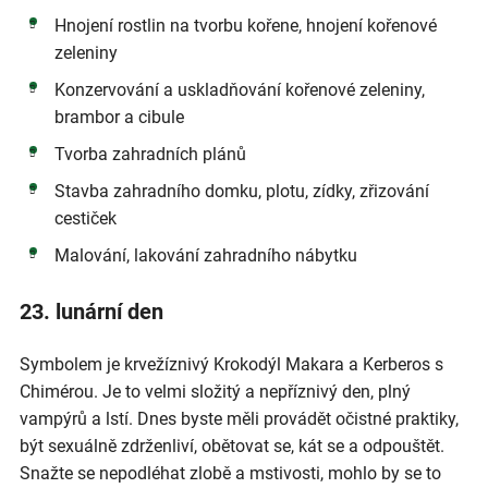
Hnojení rostlin na tvorbu kořene, hnojení kořenové
zeleniny
Konzervování a uskladňování kořenové zeleniny,
brambor a cibule
Tvorba zahradních plánů
Stavba zahradního domku, plotu, zídky, zřizování
cestiček
Malování, lakování zahradního nábytku
23. lunární den
Symbolem je krvežíznivý Krokodýl Makara a Kerberos s
Chimérou. Je to velmi složitý a nepříznivý den, plný
vampýrů a lstí. Dnes byste měli provádět očistné praktiky,
být sexuálně zdrženliví, obětovat se, kát se a odpouštět.
Snažte se nepodléhat zlobě a mstivosti, mohlo by se to