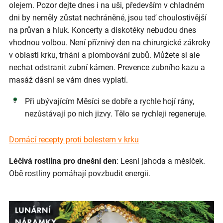
olejem. Pozor dejte dnes i na uši, především v chladném
dni by neměly zůstat nechráněné, jsou teď choulostivější
na průvan a hluk. Koncerty a diskotéky nebudou dnes
vhodnou volbou. Není příznivý den na chirurgické zákroky
v oblasti krku, trhání a plombování zubů. Můžete si ale
nechat odstranit zubní kámen. Prevence zubního kazu a
masáž dásní se vám dnes vyplatí.
Při ubývajícím Měsíci se dobře a rychle hojí rány,
nezůstávají po nich jizvy. Tělo se rychleji regeneruje.
Domácí recepty proti bolestem v krku
Léčivá rostlina pro dnešní den
: Lesní jahoda a měsíček.
Obě rostliny pomáhají povzbudit energii.