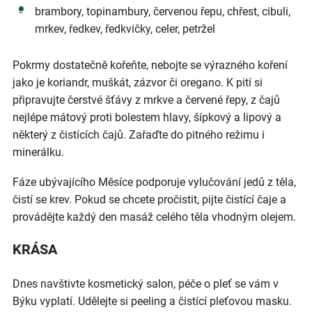
brambory, topinambury, červenou řepu, chřest, cibuli,
mrkev, ředkev, ředkvičky, celer, petržel
Pokrmy dostatečně kořeňte, nebojte se výrazného koření
jako je koriandr, muškát, zázvor či oregano. K pití si
připravujte čerstvé šťávy z mrkve a červené řepy, z čajů
nejlépe mátový proti bolestem hlavy, šípkový a lipový a
některý z čistících čajů. Zařaďte do pitného režimu i
minerálku.
Fáze ubývajícího Měsíce podporuje vylučování jedů z těla,
čistí se krev. Pokud se chcete pročistit, pijte čistící čaje a
provádějte každý den masáž celého těla vhodným olejem.
KRÁSA
Dnes navštivte kosmetický salon, péče o pleť se vám v
Býku vyplatí. Udělejte si peeling a čistící pleťovou masku.