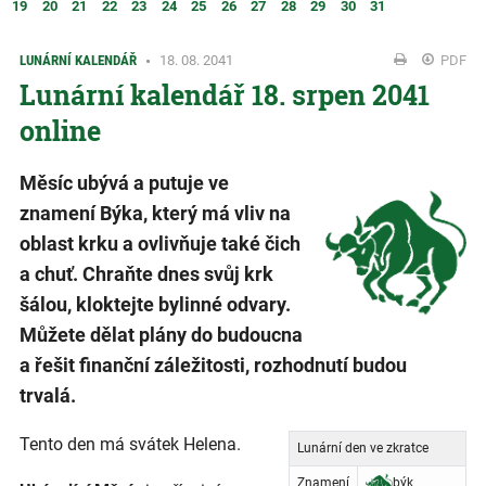
19
20
21
22
23
24
25
26
27
28
29
30
31
LUNÁRNÍ KALENDÁŘ
18. 08. 2041
PDF
Lunární kalendář 18. srpen 2041
online
Měsíc ubývá a putuje ve
znamení Býka, který má vliv na
oblast krku a ovlivňuje také čich
a chuť. Chraňte dnes svůj krk
šálou, kloktejte bylinné odvary.
Můžete dělat plány do budoucna
a řešit finanční záležitosti, rozhodnutí budou
trvalá.
Tento den má svátek Helena.
Lunární den ve zkratce
Znamení
býk