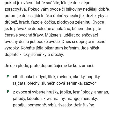
pokud je ovšem dobře snášíte, tělo je dnes lépe
zpracovává. Pokud vám ovoce či bílkoviny nedělají dobře,
potom je dnes z jídelníčku úplně vynechejte. Jezte ryby a
drůbež, hrách, fazole, čočku, plodovou zeleninu. Ovoce
jezte převážně dopoledne a nalačno, během dne pijte
čerstvé ovocné šťávy. Můžete si udělat odlehčovací
ovocný den a jíst pouze ovoce. Dnes si dopřejte mléčné
výrobky. Kořeňte jídla pikantním kořením. Jídelníček
doplňte klíčky, semínky a ořechy.
Je den plodu, proto doporučujeme ke konzumaci:
cibuli, cuketu, dýni, lilek, meloun, okurky, papriky,
rajčata, ořechy, slunečnicová semínka, zázvor
z ovoce si vyberte hrušky, jablka, lesní plody, ananas,
jahody, kdouloň, kiwi, maliny, mango, meruňky,
papáju, pomeranč, rybíz, švestky, třešně, víno