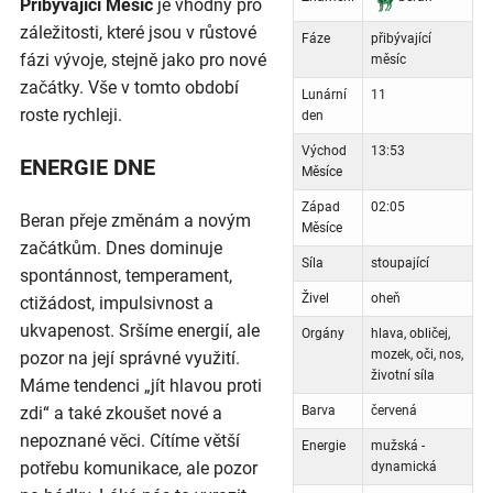
Přibývající Měsíc
je vhodný pro
záležitosti, které jsou v růstové
Fáze
přibývající
fázi vývoje, stejně jako pro nové
měsíc
začátky. Vše v tomto období
Lunární
11
roste rychleji.
den
Východ
13:53
ENERGIE DNE
Měsíce
Západ
02:05
Beran přeje změnám a novým
Měsíce
začátkům. Dnes dominuje
Síla
stoupající
spontánnost, temperament,
Živel
oheň
ctižádost, impulsivnost a
ukvapenost. Sršíme energií, ale
Orgány
hlava, obličej,
mozek, oči, nos,
pozor na její správné využití.
životní síla
Máme tendenci „jít hlavou proti
zdi“ a také zkoušet nové a
Barva
červená
nepoznané věci. Cítíme větší
Energie
mužská -
potřebu komunikace, ale pozor
dynamická