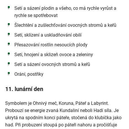
Setí a sázení plodin a všeho, co má rychle vyrůst a
rychle se spotřebovat
Šlechtění a zušlechťování ovocných stromů a keřů
Setí, sklízení a uskladňování obilí
Přesazování rostlin nesoucích plody
Setí, hnojení a sklizeň ovoce a zeleniny
Setí a sázení ovocných stromů a keřů
Orání, postřiky
11. lunární den
Symbolem je Ohnivý meč, Koruna, Páteř a Labyrint.
Probouzí se energie zvaná Kundaliní neboli Hadí síla. Je
ukrytá na spodním konci páteře, stočená do klubíčka jako
had. Při probuzení stoupá po páteři nahoru a pročišťuje