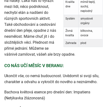
na hádky. Láká nás to vyrazit
Kvalita
mírně teplý,
mezi lidi, něco podniknout,
dne
suchý,
neplodný
nechybí elán a nadšení do
různých sportovních aktivit.
Systém
smyslové
orgány
Také obchodování a cestování
dnešní den přeje, opadne z nás
Živná
bílkovina,
kvalita
ovoce
nesmělost. Máme chuť jít i do
složitějších věcí. Přednost má
Zahrada
plod
přímé jednání. Můžeme se
vášnivě zamilovat, vášeň ale brzy opadne.
CO NÁS UČÍ MĚSÍC V BERANU:
Ukončit vše, co nemá budoucnost. Uvědomit si svoji sílu,
charakter a odvahu a vykročit do nového a neznámého.
Bachova květová esence pro dnešní den: Impatiens
(Netýkavka žlázonosná)