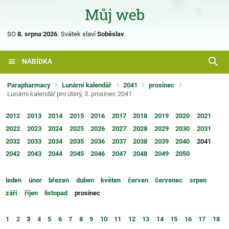
SO
8. srpna 2026
.
Svátek slaví
Soběslav
.
NABÍDKA
Parapharmacy
Lunární kalendář
2041
prosinec
Lunární kalendář pro úterý, 3. prosinec 2041
2012
2013
2014
2015
2016
2017
2018
2019
2020
2021
2022
2023
2024
2025
2026
2027
2028
2029
2030
2031
2032
2033
2034
2035
2036
2037
2038
2039
2040
2041
2042
2043
2044
2045
2046
2047
2048
2049
2050
leden
únor
březen
duben
květen
červen
červenec
srpen
září
říjen
listopad
prosinec
1
2
3
4
5
6
7
8
9
10
11
12
13
14
15
16
17
18