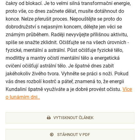
čakry od blokací. Je to velmi silná transformační energie,
proto vše, co dnes začnete dělat, musíte dotáhnout do
konce. Nelze přerušit proces. Nepouštějte se proto do
dobrodružství s nejasným koncem, dělejte jen věci se
známým průběhem. Raději nevyvíjejte přílišnou aktivitu,
spíše se snažte zklidnit. Očišťujte se na všech úrovních -
fyzické, mentální a astrální. Půst očišťuje fyzické tělo,
modlitby a mantry očistí mentální tělo a energetická
cvičení očišťují astrální tělo. Je špatné dnes zabít
jakéhokoliv živého tvora. Vyhněte se práci s noži. Pokud
vás dnes rozbolí kostrč a páteř, znamená to, že energii
Kundaliní špatně využíváte a je dobré provést očistu.
Více
o lunárním dni..
VYTISKNOUT ČLÁNEK
STÁHNOUT V PDF