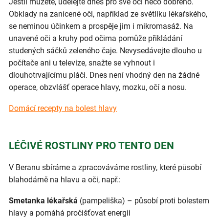
Jestli můžete, udělejte dnes pro své oči něco dobrého.
Obklady na zanícené oči, například ze světlíku lékařského,
se neminou účinkem a prospěje jim i mikromasáž. Na
unavené oči a kruhy pod očima pomůže přikládání
studených sáčků zeleného čaje. Nevysedávejte dlouho u
počítače ani u televize, snažte se vyhnout i
dlouhotrvajícímu pláči. Dnes není vhodný den na žádné
operace, obzvlášť operace hlavy, mozku, očí a nosu.
Domácí recepty na bolest hlavy
LÉČIVÉ ROSTLINY PRO TENTO DEN
V Beranu sbíráme a zpracováváme rostliny, které působí
blahodárně na hlavu a oči, např.:
Smetanka lékařská
(pampeliška) – působí proti bolestem
hlavy a pomáhá pročišťovat energii