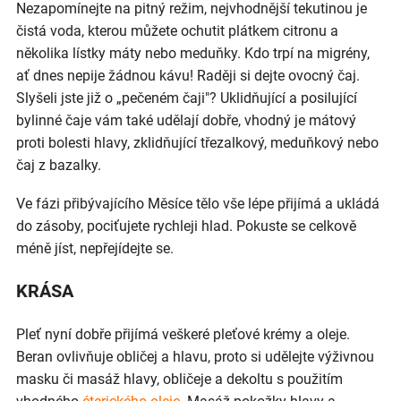
Nezapomínejte na pitný režim, nejvhodnější tekutinou je
čistá voda, kterou můžete ochutit plátkem citronu a
několika lístky máty nebo meduňky. Kdo trpí na migrény,
ať dnes nepije žádnou kávu! Raději si dejte ovocný čaj.
Slyšeli jste již o „pečeném čaji"? Uklidňující a posilující
bylinné čaje vám také udělají dobře, vhodný je mátový
proti bolesti hlavy, zklidňující třezalkový, meduňkový nebo
čaj z bazalky.
Ve fázi přibývajícího Měsíce tělo vše lépe přijímá a ukládá
do zásoby, pociťujete rychleji hlad. Pokuste se celkově
méně jíst, nepřejídejte se.
KRÁSA
Pleť nyní dobře přijímá veškeré pleťové krémy a oleje.
Beran ovlivňuje obličej a hlavu, proto si udělejte výživnou
masku či masáž hlavy, obličeje a dekoltu s použitím