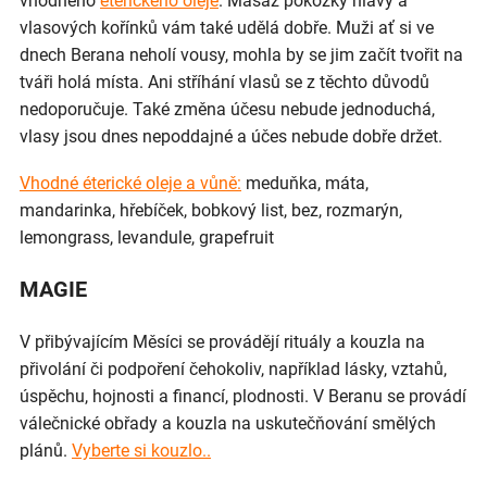
vhodného
éterického oleje
. Masáž pokožky hlavy a
vlasových kořínků vám také udělá dobře. Muži ať si ve
dnech Berana neholí vousy, mohla by se jim začít tvořit na
tváři holá místa. Ani stříhání vlasů se z těchto důvodů
nedoporučuje. Také změna účesu nebude jednoduchá,
vlasy jsou dnes nepoddajné a účes nebude dobře držet.
Vhodné éterické oleje a vůně:
meduňka, máta,
mandarinka, hřebíček, bobkový list, bez, rozmarýn,
lemongrass, levandule, grapefruit
MAGIE
V přibývajícím Měsíci se provádějí rituály a kouzla na
přivolání či podpoření čehokoliv, například lásky, vztahů,
úspěchu, hojnosti a financí, plodnosti. V Beranu se provádí
válečnické obřady a kouzla na uskutečňování smělých
plánů.
Vyberte si kouzlo..