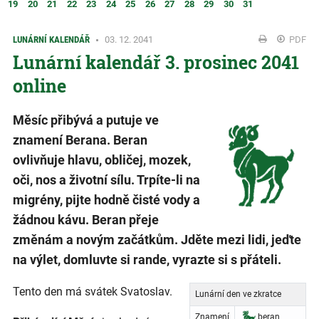
19
20
21
22
23
24
25
26
27
28
29
30
31
LUNÁRNÍ KALENDÁŘ
03. 12. 2041
PDF
Lunární kalendář 3. prosinec 2041
online
Měsíc přibývá a putuje ve
znamení Berana. Beran
ovlivňuje hlavu, obličej, mozek,
oči, nos a životní sílu. Trpíte-li na
migrény, pijte hodně čisté vody a
žádnou kávu. Beran přeje
změnám a novým začátkům. Jděte mezi lidi, jeďte
na výlet, domluvte si rande, vyrazte si s přáteli.
Tento den má svátek Svatoslav.
Lunární den ve zkratce
Znamení
beran