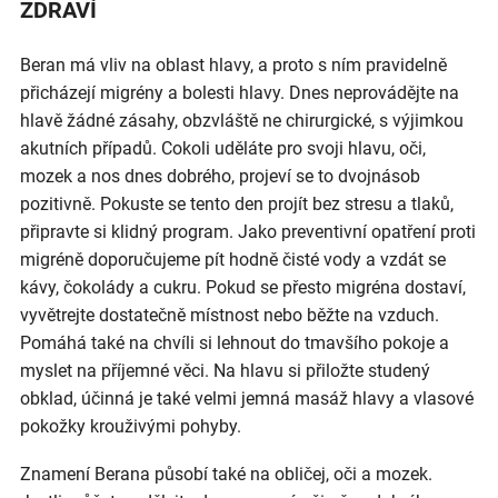
ZDRAVÍ
Beran má vliv na oblast hlavy, a proto s ním pravidelně
přicházejí migrény a bolesti hlavy. Dnes neprovádějte na
hlavě žádné zásahy, obzvláště ne chirurgické, s výjimkou
akutních případů. Cokoli uděláte pro svoji hlavu, oči,
mozek a nos dnes dobrého, projeví se to dvojnásob
pozitivně. Pokuste se tento den projít bez stresu a tlaků,
připravte si klidný program. Jako preventivní opatření proti
migréně doporučujeme pít hodně čisté vody a vzdát se
kávy, čokolády a cukru. Pokud se přesto migréna dostaví,
vyvětrejte dostatečně místnost nebo běžte na vzduch.
Pomáhá také na chvíli si lehnout do tmavšího pokoje a
myslet na příjemné věci. Na hlavu si přiložte studený
obklad, účinná je také velmi jemná masáž hlavy a vlasové
pokožky krouživými pohyby.
Znamení Berana působí také na obličej, oči a mozek.