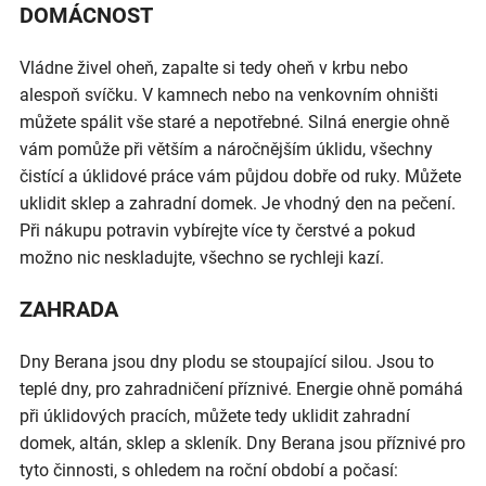
DOMÁCNOST
Vládne živel oheň, zapalte si tedy oheň v krbu nebo
alespoň svíčku. V kamnech nebo na venkovním ohništi
můžete spálit vše staré a nepotřebné. Silná energie ohně
vám pomůže při větším a náročnějším úklidu, všechny
čistící a úklidové práce vám půjdou dobře od ruky. Můžete
uklidit sklep a zahradní domek. Je vhodný den na pečení.
Při nákupu potravin vybírejte více ty čerstvé a pokud
možno nic neskladujte, všechno se rychleji kazí.
ZAHRADA
Dny Berana jsou dny plodu se stoupající silou. Jsou to
teplé dny, pro zahradničení příznivé. Energie ohně pomáhá
při úklidových pracích, můžete tedy uklidit zahradní
domek, altán, sklep a skleník. Dny Berana jsou příznivé pro
tyto činnosti, s ohledem na roční období a počasí: