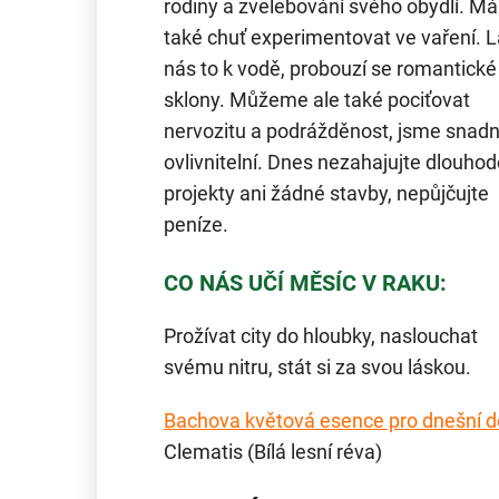
rodiny a zvelebování svého obydlí. M
také chuť experimentovat ve vaření. 
nás to k vodě, probouzí se romantické
sklony. Můžeme ale také pociťovat
nervozitu a podrážděnost, jsme snad
ovlivnitelní. Dnes nezahajujte dlouho
projekty ani žádné stavby, nepůjčujte
peníze.
CO NÁS UČÍ MĚSÍC V RAKU:
Prožívat city do hloubky, naslouchat
svému nitru, stát si za svou láskou.
Bachova květová esence pro dnešní 
Clematis (Bílá lesní réva)