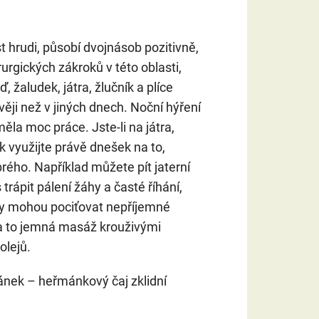
t hrudi, působí dvojnásob pozitivně,
urgických zákroků v této oblasti,
, žaludek, játra, žlučník a plíce
ěji než v jiných dnech. Noční hýření
měla moc práce. Jste-li na játra,
ak využijte právě dnešek na to,
brého. Například můžete pít jaterní
 trápit pálení žáhy a časté říhání,
ny mohou pociťovat nepříjemné
na to jemná masáž krouživými
olejů.
nek – heřmánkový čaj zklidní