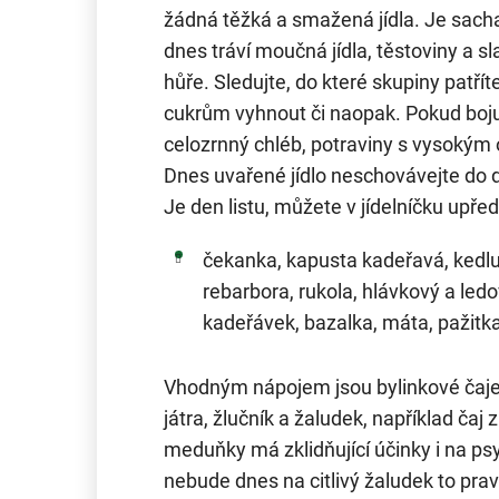
žádná těžká a smažená jídla. Je sach
dnes tráví moučná jídla, těstoviny a s
hůře. Sledujte, do které skupiny patřít
cukrům vyhnout či naopak. Pokud boju
celozrnný chléb, potraviny s vysokým
Dnes uvařené jídlo neschovávejte do dr
Je den listu, můžete v jídelníčku upřed
čekanka, kapusta kadeřavá, kedlub
rebarbora, rukola, hlávkový a ledov
kadeřávek, bazalka, máta, pažitka
Vhodným nápojem jsou bylinkové čaje, 
játra, žlučník a žaludek, například čaj
meduňky má zklidňující účinky i na psyc
nebude dnes na citlivý žaludek to prav