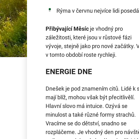
Rýma v červnu nejvíce lidi posedá
Přibývající Měsíc
je vhodný pro
záležitosti, které jsou v růstové fázi
vývoje, stejně jako pro nové začátky. 
v tomto období roste rychleji.
ENERGIE DNE
Dnešek je pod znamením citů. Lidé k 
mají blíž, mohou však být přecitlivělí.
Hlavní slovo má intuice. Ozývá se
minulost a také různé formy strachů.
Vracíme se do dětství, snadno se
rozpláčeme. Je vhodný den pro návšt