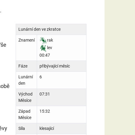
.
Lunární den ve zkratce
Znamení
rak
Vše
lev
00:47
Fáze
přibývající měsíc
Lunární
6
den
sobě
Východ
07:31
Měsíce
Západ
15:32
Měsíce
ěvy
Síla
klesající