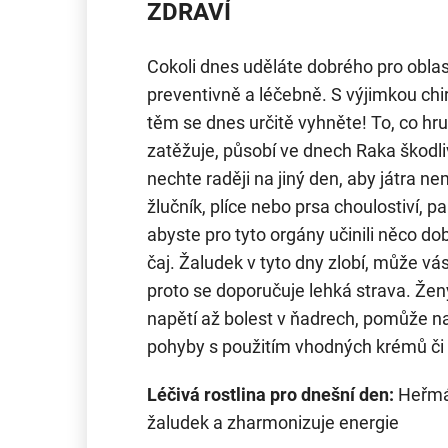
ZDRAVÍ
Cokoli dnes uděláte dobrého pro oblas
preventivně a léčebně. S výjimkou chir
těm se dnes určitě vyhněte! To, co hruď
zatěžuje, působí ve dnech Raka škodliv
nechte raději na jiný den, aby játra ne
žlučník, plíce nebo prsa choulostiví, p
abyste pro tyto orgány učinili něco do
čaj. Žaludek v tyto dny zlobí, může vás
proto se doporučuje lehká strava. Že
napětí až bolest v ňadrech, pomůže 
pohyby s použitím vhodných krémů či 
Léčivá rostlina pro dnešní den:
Heřmá
žaludek a zharmonizuje energie