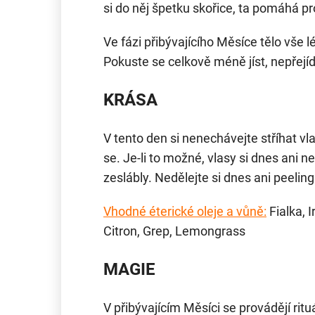
si do něj špetku skořice, ta pomáhá pr
Ve fázi přibývajícího Měsíce tělo vše 
Pokuste se celkově méně jíst, nepřejíd
KRÁSA
V tento den si nenechávejte stříhat vl
se. Je-li to možné, vlasy si dnes ani ne
zeslábly. Nedělejte si dnes ani peelin
Vhodné éterické oleje a vůně:
Fialka, I
Citron, Grep, Lemongrass
MAGIE
V přibývajícím Měsíci se provádějí ritu