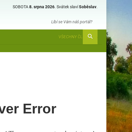
SOBOTA
8. srpna 2026
.
Svátek slaví
Soběslav
.
Líbí se Vám náš portál?
VŠECHNY ČLÁNKY
ver Error