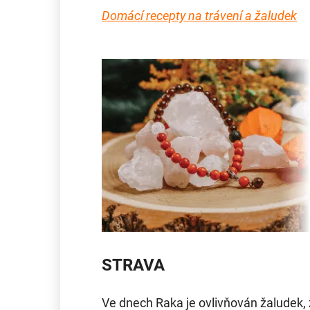
Domácí recepty na trávení a žaludek
STRAVA
Ve dnech Raka je ovlivňován žaludek, žl