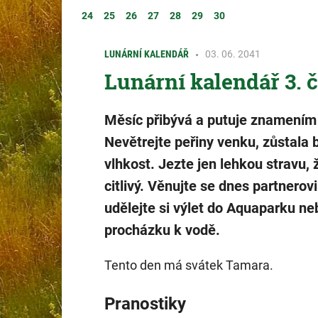
24
25
26
27
28
29
30
LUNÁRNÍ KALENDÁŘ
03. 06. 2041
Lunární kalendář 3. 
Měsíc přibývá a putuje znamením
Nevětrejte peřiny venku, zůstala 
vlhkost. Jezte jen lehkou stravu, 
citlivý. Věnujte se dnes partnerovi
udělejte si výlet do Aquaparku ne
procházku k vodě.
Tento den má svátek Tamara.
Pranostiky