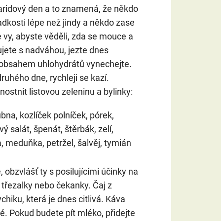
aridový den a to znamená, že někdo
ladkosti lépe než jindy a někdo zase
e vy, abyste věděli, zda se mouce a
jete s nadváhou, jezte dnes
 obsahem uhlohydrátů vynechejte.
uhého dne, rychleji se kazí.
nostnit listovou zeleninu a bylinky:
na, kozlíček polníček, pórek,
ý salát, špenát, štěrbák, zelí,
, meduňka, petržel, šalvěj, tymián
obzvlášť ty s posilujícími účinky na
 z třezalky nebo čekanky. Čaj z
hiku, která je dnes citlivá. Káva
é. Pokud budete pít mléko, přidejte