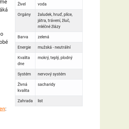
áme
Živel
voda
Láká
Orgány
žaludek, hruď, plíce,
játra, trávení, žluč,
mléčné žlázy
no
Barva
zelená
dobé
Energie
mužská - neutrální
Kvalita
mokrý, teplý, plodný
dne
Systém
nervový systém
Živná
sacharidy
kvalita
Zahrada
list
den
: