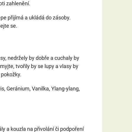
oti zahlenění.
lépe přijímá a ukládá do zásoby.
ejte se.
asy, nedržely by dobře a cuchaly by
myjte, tvořily by se lupy a vlasy by
g pokožky.
ris, Geránium, Vanilka, Ylang-ylang,
ály a kouzla na přivolání či podpoření