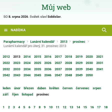
SO
8. srpna 2026
.
Svátek slaví
Soběslav
.
NABÍDKA
Parapharmacy
Lunární kalendář
2013
prosinec
Lunární kalendář pro úterý, 31. prosinec 2013
2012
2013
2014
2015
2016
2017
2018
2019
2020
2021
2022
2023
2024
2025
2026
2027
2028
2029
2030
2031
2032
2033
2034
2035
2036
2037
2038
2039
2040
2041
2042
2043
2044
2045
2046
2047
2048
2049
2050
leden
únor
březen
duben
květen
červen
červenec
srpen
září
říjen
listopad
prosinec
1
2
3
4
5
6
7
8
9
10
11
12
13
14
15
16
17
18