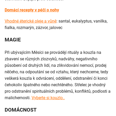
Domácí recepty v péči o nohy
Vhodné éterické oleje a vůně
: santal, eukalyptus, vanilka,
fialka, rozmarýn, zázvor, jalovec
MAGIE
Při ubývajícím Měsíci se provádějí rituály a kouzla na
zbavení se různých zlozvyků, nadváhy, negativního
působení od druhých lidí, na zlikvidování nemocí, prodej
něčeho, na odpoutání se od vztahu, který nechceme, tedy
veškerá kouzla k odvrácení, oddělení, odstranění či konci
čehokoliv špatného nebo nechtěného. Střelec je vhodný
pro odstranění spirituálních problémů, konfliktů, podlosti a
malichernosti.
Vyberte si kouzlo..
DOMÁCNOST