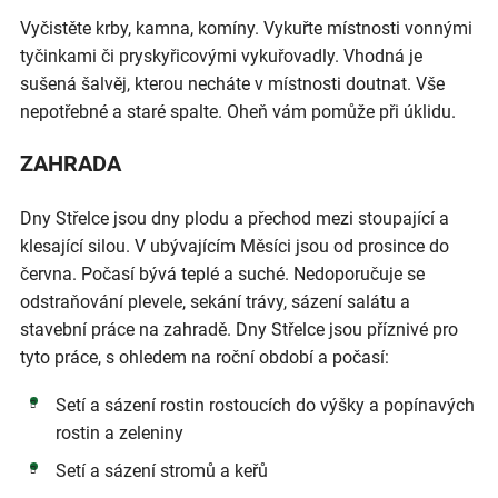
Vyčistěte krby, kamna, komíny. Vykuřte místnosti vonnými
tyčinkami či pryskyřicovými vykuřovadly. Vhodná je
sušená šalvěj, kterou necháte v místnosti doutnat. Vše
nepotřebné a staré spalte. Oheň vám pomůže při úklidu.
ZAHRADA
Dny Střelce jsou dny plodu a přechod mezi stoupající a
klesající silou. V ubývajícím Měsíci jsou od prosince do
června. Počasí bývá teplé a suché. Nedoporučuje se
odstraňování plevele, sekání trávy, sázení salátu a
stavební práce na zahradě. Dny Střelce jsou příznivé pro
tyto práce, s ohledem na roční období a počasí:
Setí a sázení rostin rostoucích do výšky a popínavých
rostin a zeleniny
Setí a sázení stromů a keřů