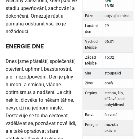
všechny záležitosti, které jsou ve
18:50
stadiu upevňování, zachování a
dokončení. Omezuje růst a
Fáze
ubývající měsíc
pomáhá odstranit vše, co je
Lunární
29
nežádoucí.
den
Východ
06:31
ENERGIE DNE
Měsíce
Západ
15:32
Dnes jsme přátelští, společenští,
Měsíce
otevření, upřímní, bezstarostní,
Síla
stoupající
ale i nezodpovědní. Den je plný
Živel
oheň
humoru a smíchu, vládne
optimismus a nadšení. Je cítit
Orgány
stehna, žíly,
křížová kost,
neklid, člověka to někam táhne,
pohyblivost
nevydrží na jednom místě.
Dostavuje se touha cestovat,
Barva
červená
vzdělávat se, poznávat nové lidi,
Energie
mužská -
ale také oprašovat stará
aktivní
přátelství. Nechybí elán do