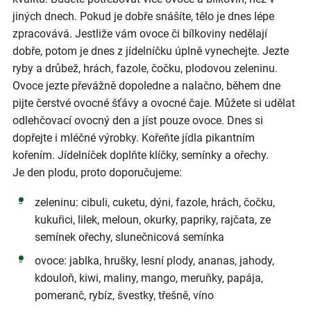
jiných dnech. Pokud je dobře snášíte, tělo je dnes lépe
zpracovává. Jestliže vám ovoce či bílkoviny nedělají
dobře, potom je dnes z jídelníčku úplně vynechejte. Jezte
ryby a drůbež, hrách, fazole, čočku, plodovou zeleninu.
Ovoce jezte převážně dopoledne a nalačno, během dne
pijte čerstvé ovocné šťávy a ovocné čaje. Můžete si udělat
odlehčovací ovocný den a jíst pouze ovoce. Dnes si
dopřejte i mléčné výrobky. Kořeňte jídla pikantním
kořením. Jídelníček doplňte klíčky, semínky a ořechy.
Je den plodu, proto doporučujeme:
zeleninu: cibuli, cuketu, dýni, fazole, hrách, čočku,
kukuřici, lilek, meloun, okurky, papriky, rajčata, ze
semínek ořechy, slunečnicová semínka
ovoce: jablka, hrušky, lesní plody, ananas, jahody,
kdouloň, kiwi, maliny, mango, meruňky, papája,
pomeranč, rybíz, švestky, třešně, víno