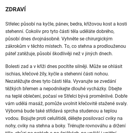
ZDRAVÍ
Střelec působí na kyčle, pánev, bedra, křížovou kost a kosti
stehenní. Cokoliv pro tyto části těla uděláte dobrého,
působí dnes dvojnásobně. Vyhněte se chirurgickým
zákrokům v těchto místech. To, co stehna a prodlouženou
páteř zatěžuje, působí škodlivěji než v jiných dnech.
Bolesti zad a v kříži dnes pocítíte silněji. Může se ohlásit
ischias, křečové žíly, kyčle a stehenní části nohou.
Nezatěžujte dnes tyto části těla. Vyvarujte se zvedání
těžkých břemen a nepodnikejte dlouhé vycházky. Dbejte
na teplé oblečení, počasí ve Střelci bývá proměnlivé. Dobře
vám udělá masáž, pomůže uvolnit křečovitě stažené svaly.
Výborná bude také střídavá sprcha studenou a teplou
vodou. Bojujte proti celulitidě, dělejte posilovací cviky na
nohy, cviky na stehna a boky. Trénujte rovnováhu a držení