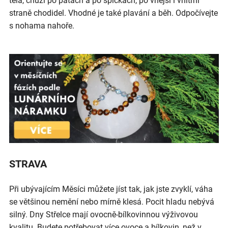
těla, chůzi po patách a po špičkách, po vnější i vnitřní
straně chodidel. Vhodné je také plavání a běh. Odpočívejte
s nohama nahoře.
STRAVA
Při ubývajícím Měsíci můžete jíst tak, jak jste zvyklí, váha
se většinou nemění nebo mírně klesá. Pocit hladu nebývá
silný. Dny Střelce mají ovocně-bílkovinnou výživovou
kvalitu. Budete potřebovat více ovoce a bílkovin, než v