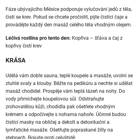
Fáze ubývajícího Měsíce podporuje vylučování jedů z těla,
čistí se krev. Pokud se chcete pročistit, pijte čistící čaje a
provádějte každý den masáž celého těla vhodným olejem.
Léčivá rostlina pro tento den:
Kopřiva – šťáva a čaj z
kopřivy čistí krev
KRÁSA
Udělá vám dobře sauna, teplé koupele a masáže, uvolní se
ztuhlé svaly a klouby. Běžte na pedikúru a nechte si udělat
masáž chodidel. Prospěje vám teplá lázeň na nohy. Do
vody přimíchejte koupelovou sůl. Odstraňujte
zrohovatělou kůži, chodidla pak ošetřete vhodným
krémem a odpočívejte s nohama nahoře. Účinné budou
čistící masky na obličej a dekolt a detoxikační a
lymfatické masáže. Ošetřujte popraskané žilly na
stehnech. Bojujte proti celulitidě.