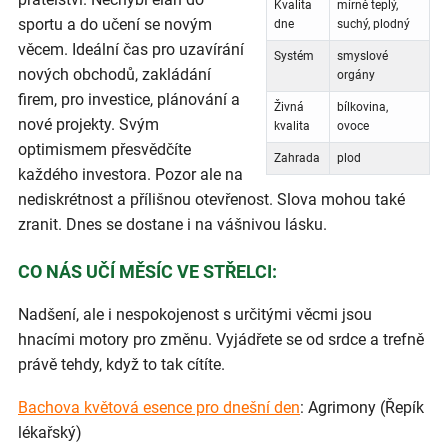
Kvalita
mírně teplý,
sportu a do učení se novým
dne
suchý, plodný
věcem. Ideální čas pro uzavírání
Systém
smyslové
nových obchodů, zakládání
orgány
firem, pro investice, plánování a
Živná
bílkovina,
nové projekty. Svým
kvalita
ovoce
optimismem přesvědčíte
Zahrada
plod
každého investora. Pozor ale na
nediskrétnost a přílišnou otevřenost. Slova mohou také
zranit. Dnes se dostane i na vášnivou lásku.
CO NÁS UČÍ MĚSÍC VE STŘELCI:
Nadšení, ale i nespokojenost s určitými věcmi jsou
hnacími motory pro změnu. Vyjádřete se od srdce a trefně
právě tehdy, když to tak cítíte.
Bachova květová esence pro dnešní den
: Agrimony (Řepík
lékařský)