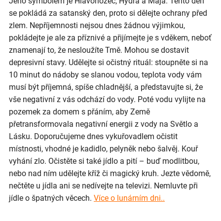
Jeho symbolem je Hlavonožec, Hydra a Maja. Tento den
se pokládá za satanský den, proto si dělejte ochrany před
zlem. Nepříjemnosti nejsou dnes žádnou výjimkou,
pokládejte je ale za příznivé a přijímejte je s vděkem, neboť
znamenají to, že nesloužíte Tmě. Mohou se dostavit
depresivní stavy. Udělejte si očistný rituál: stoupněte si na
10 minut do nádoby se slanou vodou, teplota vody vám
musí být příjemná, spíše chladnější, a představujte si, že
vše negativní z vás odchází do vody. Poté vodu vylijte na
pozemek za domem s přáním, aby Země
přetransformovala negativní energii z vody na Světlo a
Lásku. Doporučujeme dnes vykuřovadlem očistit
místnosti, vhodné je kadidlo, pelyněk nebo šalvěj. Kouř
vyhání zlo. Očistěte si také jídlo a pití – buď modlitbou,
nebo nad ním udělejte kříž či magický kruh. Jezte vědomě,
nečtěte u jídla ani se nedívejte na televizi. Nemluvte při
jídle o špatných věcech.
Více o lunárním dni..