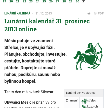
19
20
21
22
23
24
25
26
27
28
29
30
31
LUNÁRNÍ KALENDÁŘ
31. 12. 2013
PDF
Lunární kalendář 31. prosinec
2013 online
Měsíc putuje ve znamení
Střelce, je v ubývající fázi.
Plánujte, obchodujte, investujte,
cestujte, kontaktujte staré
přátele. Dopřejte si masáž
nohou, pedikúru, saunu nebo
bylinnou koupel.
Tento den má svátek Silvestr.
Lunární den ve zkratce
Znamení
střelec
Ubývající Měsíc
je příznivý pro
kozoroh